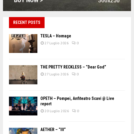
RECENT POSTS
TESLA – Homage
27 Luglio 2026
0
THE PRETTY RECKLESS – “Dear God”
27 Luglio 2026
0
OPETH – Pompei, Anfiteatro Scavi @ Live
report
20 Luglio 2026
0
AETHER – “III”