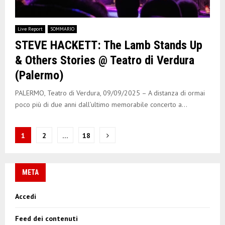
Live Report
SOMMARIO
STEVE HACKETT: The Lamb Stands Up
& Others Stories @ Teatro di Verdura
(Palermo)
PALERMO, Teatro di Verdura, 09/09/2025 – A distanza di ormai
poco più di due anni dall’ultimo memorabile concerto a...
N
1
2
…
18
a
v
META
i
Accedi
g
Feed dei contenuti