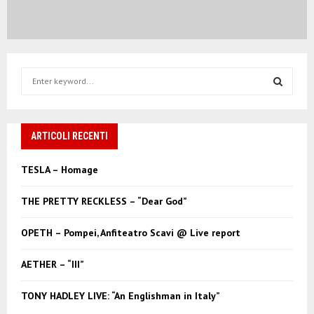
S
e
a
S
r
c
ARTICOLI RECENTI
E
h
f
A
TESLA – Homage
o
r
R
THE PRETTY RECKLESS – “Dear God”
:
C
OPETH – Pompei, Anfiteatro Scavi @ Live report
H
AETHER – “III”
TONY HADLEY LIVE: “An Englishman in Italy”