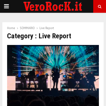
P
R
Home
SOMMARIO
Live Report
I
Category : Live Report
M
A
R
Y
M