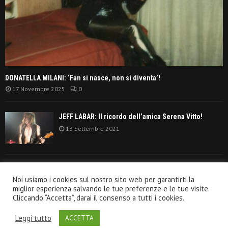
DONATELLA MILANI: ‘Fan si nasce, non si diventa’!
17 Novembre 2025
0
JEFF LABAR: Il ricordo dell’amica Serena Vitto!
13 Settembre 2021
TANGERINE DREAM: ‘La classifica album anni
Noi usiamo i cookies sul nostro sito web per garantirti la
settanta’!
miglior esperienza salvando le tue preferenze e le tue visite.
30 Giugno 2021
Cliccando “Accetta”, darai il consenso a tutti i cookies.
Leggi tutto
ACCETTA