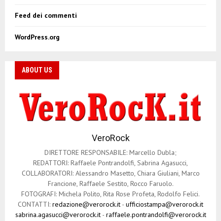
a
z
Feed dei commenti
i
WordPress.org
o
n
ABOUT US
e
a
r
VeroRock
t
DIRETTORE RESPONSABILE: Marcello Dubla;
i
REDATTORI: Raffaele Pontrandolfi, Sabrina Agasucci,
COLLABORATORI: Alessandro Masetto, Chiara Giuliani, Marco
c
Francione, Raffaele Sestito, Rocco Faruolo.
o
FOTOGRAFI: Michela Polito, Rita Rose Profeta, Rodolfo Felici.
CONTATTI:
redazione@verorock.it
-
ufficiostampa@verorock.it
l
sabrina.agasucci@verorock.it
-
raffaele.pontrandolfi@verorock.it