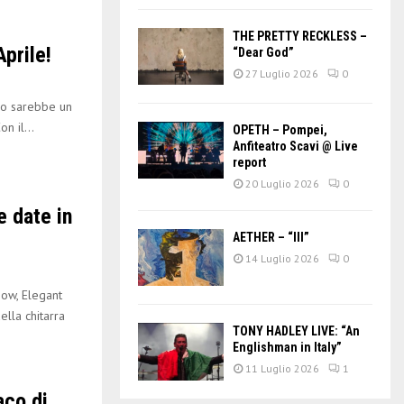
THE PRETTY RECKLESS –
Aprile!
“Dear God”
27 Luglio 2026
0
o sarebbe un
n il...
OPETH – Pompei,
Anfiteatro Scavi @ Live
report
20 Luglio 2026
0
 date in
AETHER – “III”
14 Luglio 2026
0
w, Elegant
lla chitarra
TONY HADLEY LIVE: “An
Englishman in Italy”
11 Luglio 2026
1
co di