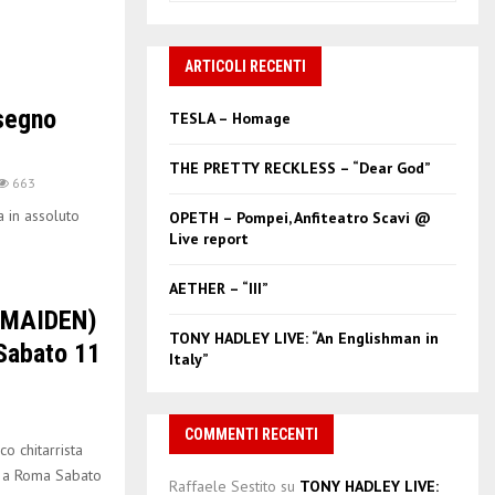
a
S
r
c
ARTICOLI RECENTI
E
h
f
A
segno
TESLA – Homage
o
r
R
THE PRETTY RECKLESS – “Dear God”
:
663
C
 in assoluto
OPETH – Pompei, Anfiteatro Scavi @
Live report
H
AETHER – “III”
 MAIDEN)
TONY HADLEY LIVE: “An Englishman in
Sabato 11
Italy”
COMMENTI RECENTI
 chitarrista
rs a Roma Sabato
Raffaele Sestito
su
TONY HADLEY LIVE: