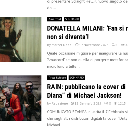
di presentare Straight Hell, il nuovo singolo d
do,...
Amarcord
SOMMARIO
DONATELLA MILANI: ‘Fan si 
non si diventa’!
by
Marcel Dabol
17 Novembre 2025
0
4
Quale occasione migliore per inaugurare la nu
‘Amarcord’ se non quella di porgere metaforic
microfono a tutte...
Press Release
SOMMARIO
RAIN: pubblicano la cover di 
Diana” di Michael Jackson!
by
Redazione
12 Gennaio 2025
0
1215
COMUNICATO STAMPA In uscita il 7 Febbraio si
che sugli altri distributori digitali la cover “Dirty
Michael...