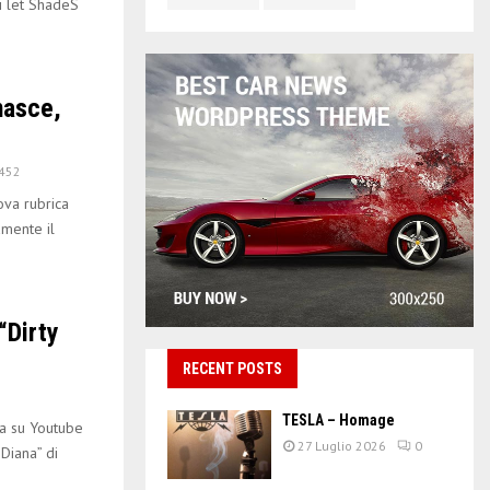
ei let ShadeS
nasce,
452
ova rubrica
amente il
“Dirty
RECENT POSTS
TESLA – Homage
a su Youtube
27 Luglio 2026
0
 Diana” di