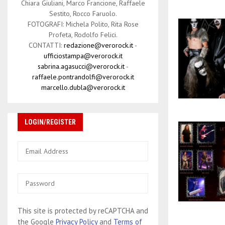
Chiara Giuliani, Marco Francione, Raffaele
Sestito, Rocco Faruolo.
FOTOGRAFI: Michela Polito, Rita Rose
Profeta, Rodolfo Felici.
CONTATTI:
redazione@verorock.it
-
ufficiostampa@verorock.it
sabrina.agasucci@verorock.it
-
raffaele.pontrandolfi@verorock.it
marcello.dubla@verorock.it
LOGIN/REGISTER
This site is protected by reCAPTCHA and
the Google
Privacy Policy
and
Terms of