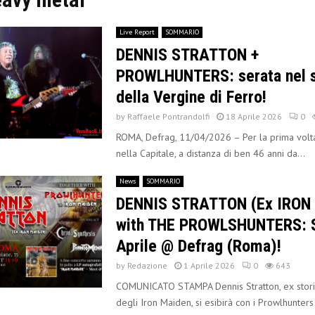
Live Report
SOMMARIO
DENNIS STRATTON +
PROWLHUNTERS: serata nel 
della Vergine di Ferro!
by
Raffaele Pontrandolfi
18 Aprile 2026
0
ROMA, Defrag, 11/04/2026 – Per la prima volta
nella Capitale, a distanza di ben 46 anni da...
News
SOMMARIO
DENNIS STRATTON (Ex IRON
with THE PROWLSHUNTERS: 
Aprile @ Defrag (Roma)!
by
Redazione
1 Aprile 2026
0
643
COMUNICATO STAMPA Dennis Stratton, ex storico
degli Iron Maiden, si esibirà con i Prowlhunte