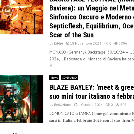
Baviera): un Viaggio nel Meta
Sinfonico Oscuro e Moderno
Septicflesh, Equilibrium, Oc
Scar of the Sun
by
Eddie
18 Novembre 2024
0
2096
MONACO (Germany), Backstage, 30/10/24 – ll 
2024, il Backstage di Monaco di Baviera ha osp
di...
News
SOMMARIO
BLAZE BAYLEY: ‘meet & greet’
suo mini tour italiano a febbr
by
Redazione
1 Ottobre 2024
0
807
COMUNICATO STAMPA 𝐂𝐨𝐦𝐞 𝐠𝐢𝐚̀ 𝐜𝐨𝐦𝐮𝐧𝐢𝐜𝐚𝐭𝐨 𝐁𝐥𝐚
𝐬𝐚𝐫𝐚̀ 𝐢𝐧 𝐈𝐭𝐚𝐥𝐢𝐚 𝐚 𝐟𝐞𝐛𝐛𝐫𝐚𝐢𝐨 𝟐𝟎𝟐𝟓 𝐜𝐨𝐧 𝐢𝐥 𝐬𝐮𝐨 “𝐈𝐫𝐨