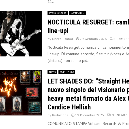
11...
Press Release
SOMMARIO
NOCTICULA RESURGET: camb
line-up!
by
Marcel Dabol
29 Gennaio 2026
0
58
Nocticula Resurget comunica un cambiamento n
line-up. Di comune accordo, Secutur (voce) e 
(chitarra) non fanno più...
News
SOMMARIO
LET SHADES DO: “Straight Hel
nuovo singolo del visionario 
heavy metal firmato da Alex 
Candice Hellish
by
Redazione
19 Dicembre 2025
0
687
COMUNICATO STAMPA Volcano Records & Promo