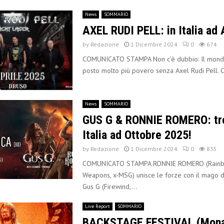
News
SOMMARIO
AXEL RUDI PELL: in Italia ad 
by
Redazione
1 Dicembre 2024
0
674
COMUNICATO STAMPA Non c’è dubbio: Il mond
posto molto più povero senza Axel Rudi Pell. Co
News
SOMMARIO
GUS G & RONNIE ROMERO: tre
Italia ad Ottobre 2025!
by
Redazione
1 Dicembre 2024
0
835
COMUNICATO STAMPA RONNIE ROMERO (Rainbo
Weapons, x-MSG) unisce le forze con il mago de
Gus G (Firewind,...
Live Report
SOMMARIO
BACKSTAGE FESTIVAL (Mona