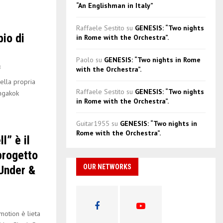
“An Englishman in Italy”
Raffaele Sestito
su
GENESIS: “Two nights
io di
in Rome with the Orchestra”.
Paolo
su
GENESIS: “Two nights in Rome
8
with the Orchestra”.
ella propria
Raffaele Sestito
su
GENESIS: “Two nights
Angakok
in Rome with the Orchestra”.
Guitar1955
su
GENESIS: “Two nights in
Rome with the Orchestra”.
l” è il
progetto
OUR NETWORKS
Under &
tion è lieta