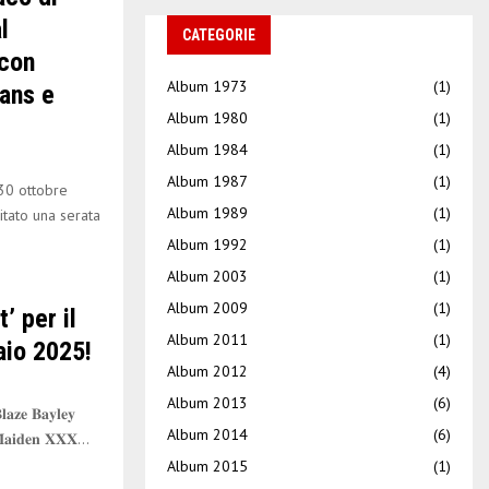
l
CATEGORIE
 con
Album 1973
(1)
eans e
Album 1980
(1)
Album 1984
(1)
Album 1987
(1)
30 ottobre
Album 1989
(1)
itato una serata
Album 1992
(1)
Album 2003
(1)
Album 2009
(1)
 per il
Album 2011
(1)
aio 2025!
Album 2012
(4)
Album 2013
(6)
𝐞 𝐁𝐚𝐲𝐥𝐞𝐲
Album 2014
(6)
𝐧 𝐌𝐚𝐢𝐝𝐞𝐧 𝐗𝐗𝐗...
Album 2015
(1)