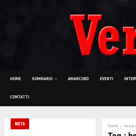
HOME
SOMMARIO
AMARCORD
EVENTI
INTER
CONTATTI
META
Home
heavy 
Tag : h