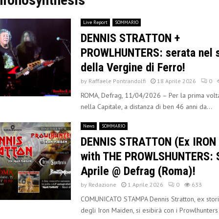
Live Report
SOMMARIO
DENNIS STRATTON +
PROWLHUNTERS: serata nel 
della Vergine di Ferro!
by
Raffaele Pontrandolfi
18 Aprile 2026
0
ROMA, Defrag, 11/04/2026 – Per la prima volta
nella Capitale, a distanza di ben 46 anni da...
News
SOMMARIO
DENNIS STRATTON (Ex IRON
with THE PROWLSHUNTERS: 
Aprile @ Defrag (Roma)!
by
Redazione
1 Aprile 2026
0
633
COMUNICATO STAMPA Dennis Stratton, ex storico
degli Iron Maiden, si esibirà con i Prowlhunte