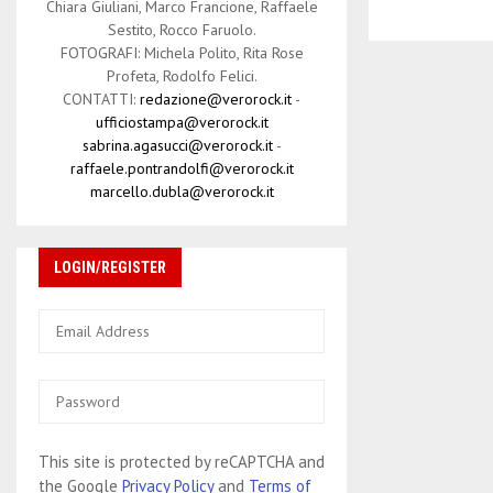
Chiara Giuliani, Marco Francione, Raffaele
Sestito, Rocco Faruolo.
FOTOGRAFI: Michela Polito, Rita Rose
Profeta, Rodolfo Felici.
CONTATTI:
redazione@verorock.it
-
ufficiostampa@verorock.it
sabrina.agasucci@verorock.it
-
raffaele.pontrandolfi@verorock.it
marcello.dubla@verorock.it
LOGIN/REGISTER
This site is protected by reCAPTCHA and
the Google
Privacy Policy
and
Terms of