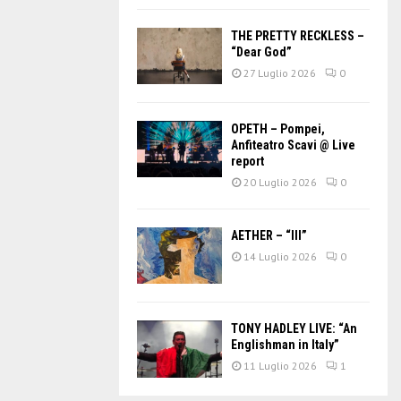
THE PRETTY RECKLESS –
“Dear God”
27 Luglio 2026
0
OPETH – Pompei,
Anfiteatro Scavi @ Live
report
20 Luglio 2026
0
AETHER – “III”
14 Luglio 2026
0
TONY HADLEY LIVE: “An
Englishman in Italy”
11 Luglio 2026
1