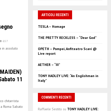
a
S
r
c
ARTICOLI RECENTI
E
h
f
A
segno
TESLA – Homage
o
r
R
THE PRETTY RECKLESS – “Dear God”
:
657
C
 in assoluto
OPETH – Pompei, Anfiteatro Scavi @
Live report
H
AETHER – “III”
 MAIDEN)
TONY HADLEY LIVE: “An Englishman in
Sabato 11
Italy”
COMMENTI RECENTI
 chitarrista
rs a Roma Sabato
Raffaele Sestito
su
TONY HADLEY LIVE: