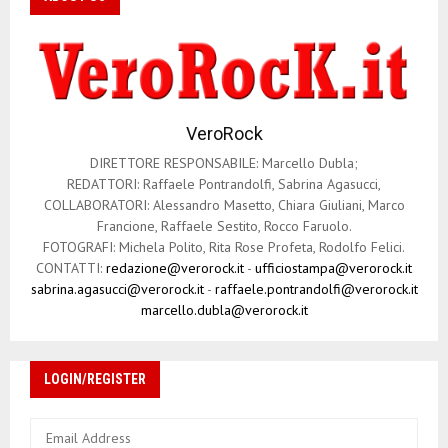
VeroRock
DIRETTORE RESPONSABILE: Marcello Dubla;
REDATTORI: Raffaele Pontrandolfi, Sabrina Agasucci,
COLLABORATORI: Alessandro Masetto, Chiara Giuliani, Marco
Francione, Raffaele Sestito, Rocco Faruolo.
FOTOGRAFI: Michela Polito, Rita Rose Profeta, Rodolfo Felici.
CONTATTI:
redazione@verorock.it
-
ufficiostampa@verorock.it
sabrina.agasucci@verorock.it
-
raffaele.pontrandolfi@verorock.it
marcello.dubla@verorock.it
LOGIN/REGISTER