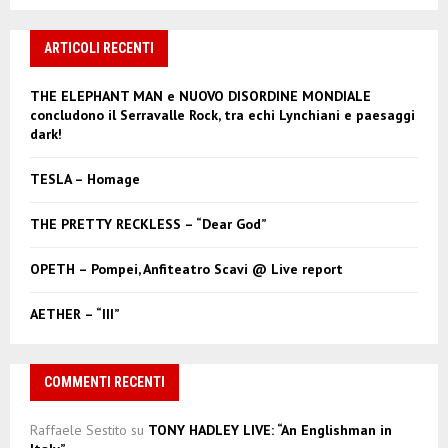
a
S
r
c
ARTICOLI RECENTI
E
h
f
A
THE ELEPHANT MAN e NUOVO DISORDINE MONDIALE
o
concludono il Serravalle Rock, tra echi Lynchiani e paesaggi
r
R
dark!
:
C
TESLA – Homage
H
THE PRETTY RECKLESS – “Dear God”
OPETH – Pompei, Anfiteatro Scavi @ Live report
AETHER – “III”
COMMENTI RECENTI
Raffaele Sestito
su
TONY HADLEY LIVE: “An Englishman in