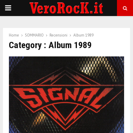
P
R
Home
SOMMARIO
Recensioni
Album 1989
I
Category : Album 1989
M
A
R
Y
M