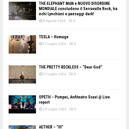
THE ELEPHANT MAN e NUOVO DISORDINE
MONDIALE concludono il Serravalle Rock, tra
echi Lynchiani e paesaggi dark!
8 Agosto 2026
0
TESLA – Homage
27 Luglio 2026
0
THE PRETTY RECKLESS – “Dear God”
27 Luglio 2026
0
OPETH – Pompei, Anfiteatro Scavi @ Live
report
20 Luglio 2026
0
AETHER – “III”