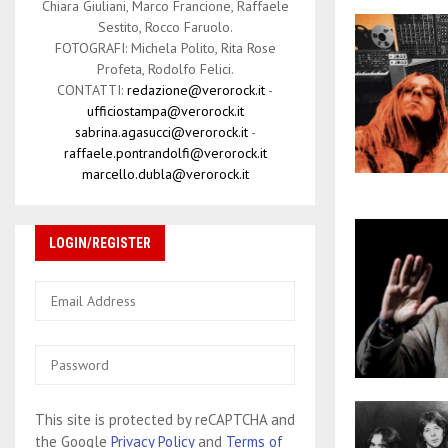
Chiara Giuliani, Marco Francione, Raffaele
Sestito, Rocco Faruolo.
FOTOGRAFI: Michela Polito, Rita Rose
Profeta, Rodolfo Felici.
CONTATTI:
redazione@verorock.it
-
ufficiostampa@verorock.it
sabrina.agasucci@verorock.it
-
raffaele.pontrandolfi@verorock.it
marcello.dubla@verorock.it
LOGIN/REGISTER
This site is protected by reCAPTCHA and
the Google
Privacy Policy
and
Terms of