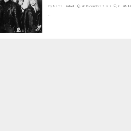
by
Marcel Dabol
30 Dicembre 2020
0
1
...