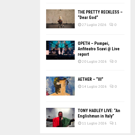
THE PRETTY RECKLESS –
“Dear God”
27 Luglio 2026
0
OPETH – Pompei,
Anfiteatro Scavi @ Live
report
20 Luglio 2026
0
AETHER – “III”
14 Luglio 2026
0
TONY HADLEY LIVE: “An
Englishman in Italy”
11 Luglio 2026
1