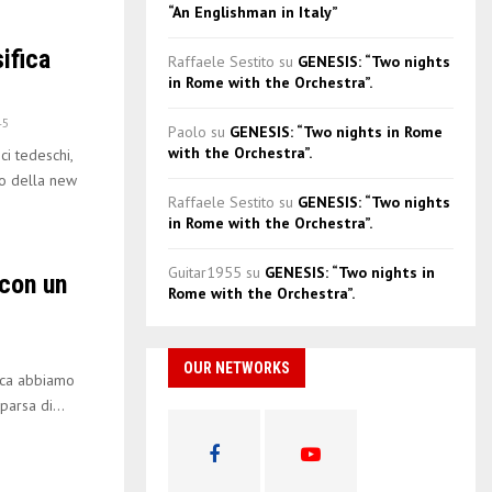
“An Englishman in Italy”
ifica
Raffaele Sestito
su
GENESIS: “Two nights
in Rome with the Orchestra”.
45
Paolo
su
GENESIS: “Two nights in Rome
with the Orchestra”.
ci tedeschi,
to della new
Raffaele Sestito
su
GENESIS: “Two nights
in Rome with the Orchestra”.
Guitar1955
su
GENESIS: “Two nights in
con un
Rome with the Orchestra”.
6
OUR NETWORKS
sica abbiamo
arsa di...