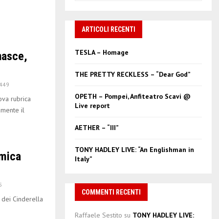
a
S
r
c
ARTICOLI RECENTI
E
h
f
A
TESLA – Homage
nasce,
o
r
R
THE PRETTY RECKLESS – “Dear God”
:
449
C
OPETH – Pompei, Anfiteatro Scavi @
ova rubrica
Live report
H
amente il
AETHER – “III”
TONY HADLEY LIVE: “An Englishman in
amica
Italy”
5
COMMENTI RECENTI
 dei Cinderella
Raffaele Sestito
su
TONY HADLEY LIVE: