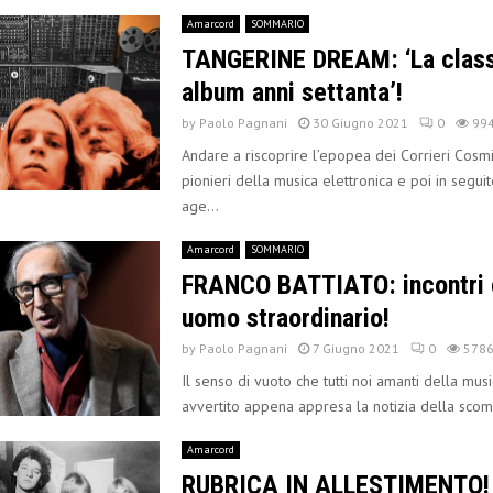
Amarcord
SOMMARIO
TANGERINE DREAM: ‘La class
album anni settanta’!
by
Paolo Pagnani
30 Giugno 2021
0
99
Andare a riscoprire l’epopea dei Corrieri Cosmi
pionieri della musica elettronica e poi in segui
age...
Amarcord
SOMMARIO
FRANCO BATTIATO: incontri 
uomo straordinario!
by
Paolo Pagnani
7 Giugno 2021
0
578
Il senso di vuoto che tutti noi amanti della mu
avvertito appena appresa la notizia della scomp
Amarcord
RUBRICA IN ALLESTIMENTO!