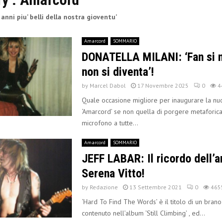
 anni piu’ belli della nostra gioventu’
Amarcord
SOMMARIO
DONATELLA MILANI: ‘Fan si 
non si diventa’!
by
Marcel Dabol
17 Novembre 2025
0
4
Quale occasione migliore per inaugurare la nu
‘Amarcord’ se non quella di porgere metaforic
microfono a tutte...
Amarcord
SOMMARIO
JEFF LABAR: Il ricordo dell’
Serena Vitto!
by
Redazione
13 Settembre 2021
0
465
‘Hard To Find The Words’ è il titolo di un brano
contenuto nell’album ‘Still Climbing’ , ed...