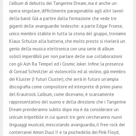
l’album di debutto dei Tangerine Dream, ma è anche un
opera singolare, difficilmente paragonabile agli altri lavori
della band. Già a partire dalla formazione che vede tre
giganti delle avanguardie tedesche: a parte Edgar Froese,
unico membro stabile in tutta la storia del gruppo, troviamo
Klaus Schulze alla batteria, che molto presto si rivelerà un
genio della musica elettronica con una serie di album
solisti imperdibili per non parlare delle sue collaborazioni
con gli Ash Ra Tempel ed i Cosmic Joker. Infine la presenza
di Conrad Schnitzler al violoncello ed al violino, già membro
dei Kluster (I futuri Cluster), che avrà in futuro un’ampia
discografia come compositore ed interprete di primo piano
del Krautrock. L’album, come dicevamo, è scarsamente
rappresentativo del suono e della direzione che i Tangerine
Dream prenderanno subito dopo ma è da considerare un
unicum irripetibile in cui questi tre geni cercheranno nuovi
linguaggi musicali, mescolando avanguardia, il free rock dei
conterranei Amon Duul II e la psichedelia dei Pink Floyd,