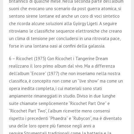
britannico di qualche mese. Nella seconda parte dell’album
suoni che evocano uno scenario da post guerra atomica, si
sentono sirene lontane ed anche un coro di voci sintetico
che ricorda alcune soluzioni alla György Ligeti. A seguire
ritroviamo le classifiche sequenze elettroniche che creano
un clima di tensione per concludersi in una ritrovata pace,
forse in una lontana oasi ai confini della galassia.
6 – Ricochet (1975) Con Ricochet i Tangerine Dream
realizzano il loro primo album dal vivo. Ma a differenza
dell’album “Encore” (1977) che non inseriamo nella nostra
classifica, è concepito non come un “live show” ma come un
opera inedita completa, i cui materiali sono stati
ampiamente rimaneggiati in studio. Diviso in due lunghe
suite chiamate semplicemente “Ricochet Part One” e
“Ricochet Part Two”, l’album ricevette meno consensi
rispetto i precedenti “Phaedra” e “Rubycon”, ma è diventato
una delle loro opere più famose negli anni a
seguire.Strumentali tradizionali come la batteria e la