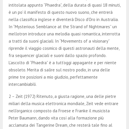
intitolata appunto “Phaedra”, della durata di quasi 18 minuti,
è un po’ il manifesto di questo nuovo suono, che entrerà
nella classifica inglese e diventerà Disco d’Oro in Australia.
In “Mysterious Semblance at the Strand of Nightmares” un
mellotron introduce una melodia quasi romantica, interrotta
a tratti da suoni glaciali. In “Movements of a visionary”
riprende il viaggio cosmico di questi astronauti della mente,
fra sequencer glaciali e suoni dallo spazio profondo.
L’ascolto di “Phaedra” è a tutt’oggi appagante e per niente
obsoleto. Merita di salire sul nostro podio, in una delle
prime tre posizioni a mio giudizio, perfettamente
intercambiabili.
2 – Zeit (1972) Ritenuto, a giusta ragione, una delle pietre
miliari della musica elettronica mondiale, Zeit vede entrare
nell’organico composto da Froese e Franke il musicista
Peter Baumann, dando vita cosí alla formazione più
acclamata dei Tangerine Dream, che resterà tale fino al