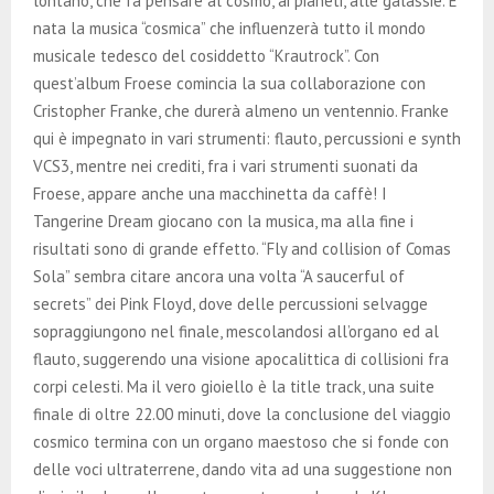
lontano, che fa pensare al cosmo, ai pianeti, alle galassie. È
nata la musica “cosmica” che influenzerà tutto il mondo
musicale tedesco del cosiddetto “Krautrock”. Con
quest’album Froese comincia la sua collaborazione con
Cristopher Franke, che durerà almeno un ventennio. Franke
qui è impegnato in vari strumenti: flauto, percussioni e synth
VCS3, mentre nei crediti, fra i vari strumenti suonati da
Froese, appare anche una macchinetta da caffè! I
Tangerine Dream giocano con la musica, ma alla fine i
risultati sono di grande effetto. “Fly and collision of Comas
Sola” sembra citare ancora una volta “A saucerful of
secrets” dei Pink Floyd, dove delle percussioni selvagge
sopraggiungono nel finale, mescolandosi all’organo ed al
flauto, suggerendo una visione apocalittica di collisioni fra
corpi celesti. Ma il vero gioiello è la title track, una suite
finale di oltre 22.00 minuti, dove la conclusione del viaggio
cosmico termina con un organo maestoso che si fonde con
delle voci ultraterrene, dando vita ad una suggestione non