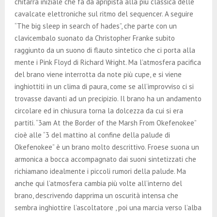
chitarra iniziale che fa da apripista alla più classica delle
cavalcate elettroniche sul ritmo del sequencer. A seguire
“The big sleep in search of hades”, che parte con un
clavicembalo suonato da Christopher Franke subito
raggiunto da un suono di flauto sintetico che ci porta alla
mente i Pink Floyd di Richard Wright. Ma l’atmosfera pacifica
del brano viene interrotta da note più cupe, e si viene
inghiottiti in un clima di paura, come se all’improvviso ci si
trovasse davanti ad un precipizio. Il brano ha un andamento
circolare ed in chiusura torna la dolcezza da cui si era
partiti. “3am At the Border of the Marsh From Okefenokee”
cioè alle “3 del mattino al confine della palude di
Okefenokee” è un brano molto descrittivo. Froese suona un
armonica a bocca accompagnato dai suoni sintetizzati che
richiamano idealmente i piccoli rumori della palude. Ma
anche qui l’atmosfera cambia più volte all’interno del
brano, descrivendo dapprima un oscurità intensa che
sembra inghiottire l’ascoltatore , poi una marcia verso l’alba