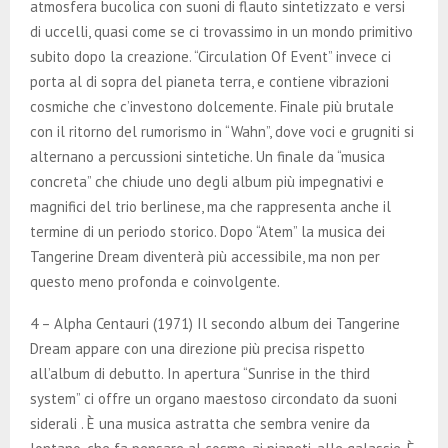
atmosfera bucolica con suoni di flauto sintetizzato e versi
di uccelli, quasi come se ci trovassimo in un mondo primitivo
subito dopo la creazione. “Circulation Of Event” invece ci
porta al di sopra del pianeta terra, e contiene vibrazioni
cosmiche che c’investono dolcemente. Finale più brutale
con il ritorno del rumorismo in “Wahn”, dove voci e grugniti si
alternano a percussioni sintetiche. Un finale da “musica
concreta” che chiude uno degli album più impegnativi e
magnifici del trio berlinese, ma che rappresenta anche il
termine di un periodo storico. Dopo “Atem” la musica dei
Tangerine Dream diventerà più accessibile, ma non per
questo meno profonda e coinvolgente.
4 – Alpha Centauri (1971) Il secondo album dei Tangerine
Dream appare con una direzione più precisa rispetto
all’album di debutto. In apertura “Sunrise in the third
system” ci offre un organo maestoso circondato da suoni
siderali . È una musica astratta che sembra venire da