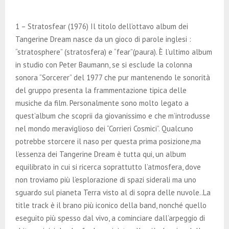
1 – Stratosfear (1976) Il titolo dell’ottavo album dei
Tangerine Dream nasce da un gioco di parole inglesi :
“stratosphere” (stratosfera) e “fear”(paura). È l’ultimo album
in studio con Peter Baumann, se si esclude la colonna
sonora “Sorcerer” del 1977 che pur mantenendo le sonorità
del gruppo presenta la frammentazione tipica delle
musiche da film. Personalmente sono molto legato a
quest’album che scoprii da giovanissimo e che m’introdusse
nel mondo meraviglioso dei “Corrieri Cosmici”. Qualcuno
potrebbe storcere il naso per questa prima posizione,ma
l’essenza dei Tangerine Dream è tutta qui, un album
equilibrato in cui si ricerca soprattutto l’atmosfera, dove
non troviamo più l’esplorazione di spazi siderali ma uno
sguardo sul pianeta Terra visto al di sopra delle nuvole..La
title track è il brano più iconico della band, nonché quello
eseguito più spesso dal vivo, a cominciare dall’arpeggio di