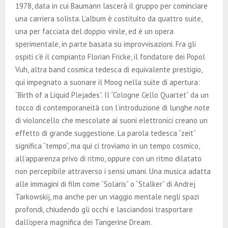
1978, data in cui Baumann lascerà il gruppo per cominciare
una carriera solista. L’album è costituito da quattro suite,
una per facciata del doppio vinile, ed è un opera
sperimentale, in parte basata su improvvisazioni. Fra gli
ospiti c’è il compianto Florian Fricke, il fondatore dei Popol
Vuh, altra band cosmica tedesca di equivalente prestigio,
qui impegnato a suonare il Moog nella suite di apertura:
“Birth of a Liquid Plejades”. Il “Cologne Cello Quartet” da un
tocco di contemporaneità con l’introduzione di lunghe note
di violoncello che mescolate ai suoni elettronici creano un
effetto di grande suggestione. La parola tedesca “zeit”
significa “tempo”, ma qui ci troviamo in un tempo cosmico,
all’apparenza privo di ritmo, oppure con un ritmo dilatato
non percepibile attraverso i sensi umani. Una musica adatta
alle immagini di film come “Solaris” o “Stalker” di Andrej
Tarkowskij, ma anche per un viaggio mentale negli spazi
profondi, chiudendo gli occhi e lasciandosi trasportare
dall’opera magnifica dei Tangerine Dream.