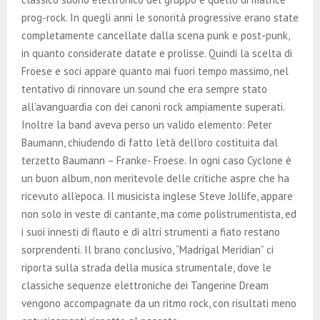
prog-rock. In quegli anni le sonorità progressive erano state
completamente cancellate dalla scena punk e post-punk,
in quanto considerate datate e prolisse. Quindi la scelta di
Froese e soci appare quanto mai fuori tempo massimo, nel
tentativo di rinnovare un sound che era sempre stato
all’avanguardia con dei canoni rock ampiamente superati.
Inoltre la band aveva perso un valido elemento: Peter
Baumann, chiudendo di fatto l’età dell’oro costituita dal
terzetto Baumann – Franke- Froese. In ogni caso Cyclone è
un buon album, non meritevole delle critiche aspre che ha
ricevuto all’epoca. Il musicista inglese Steve Jollife, appare
non solo in veste di cantante, ma come polistrumentista, ed
i suoi innesti di flauto e di altri strumenti a fiato restano
sorprendenti. Il brano conclusivo, “Madrigal Meridian” ci
riporta sulla strada della musica strumentale, dove le
classiche sequenze elettroniche dei Tangerine Dream
vengono accompagnate da un ritmo rock, con risultati meno