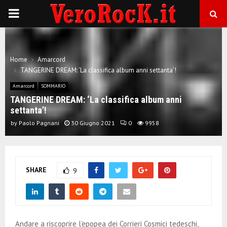
P
R
Home
Amarcord
I
TANGERINE DREAM: ‘La classifica album anni settanta’!
Amarcord
SOMMARIO
M
TANGERINE DREAM: ‘La classifica album anni
settanta’!
A
by
Paolo Pagnani
30 Giugno 2021
0
9958
R
SHARE
9
Y
M
Andare a riscoprire l’epopea dei Corrieri Cosmici tedeschi,