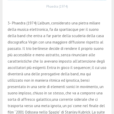
Phaedra (1974)
3- Phaedra (1974) L’album, considerato una pietra miliare
della musica elettronica, fa da spartiacque per il suono
della band che entra a far parte della scuderia della casa
discografica Virgin con una maggiore diffusione rispetto al
passato. Il trio berlinese decide di rendere il proprio suono
più accessibile e meno astratto, senza rinunciare alle
caratteristiche che lo avevano imposto all’attenzione degli
ascoltatori più esigenti. Entra in gioco il sequencer, il cui uso
diventerà una delle prerogative della band, ma qui
utilizzato non in maniera ritmica ed ipnotica, bensì
presentato in una serie di elementi sonici in movimento, un
suono imploso, chiuso in se stesso, che va a comporre una
sorta di affresco galattico,una corrente siderale che ci
trasporta verso una meta ignota, un po’ come nel finale del
film “2001 Odissea nello Spazio” di Stanley Kubrick. La suite