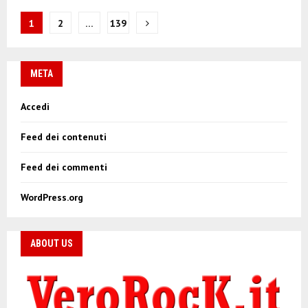
N
1
2
…
139
a
v
META
i
Accedi
g
Feed dei contenuti
a
z
Feed dei commenti
i
WordPress.org
o
n
ABOUT US
e
a