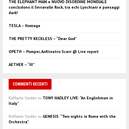
A
THE ELEPHANT MAN e NUOVO DISORDINE MONDIALE
o
concludono il Serravalle Rock, tra echi Lynchiani e paesaggi
r
R
dark!
:
C
TESLA – Homage
H
THE PRETTY RECKLESS – “Dear God”
OPETH – Pompei, Anfiteatro Scavi @ Live report
AETHER – “III”
COMMENTI RECENTI
Raffaele Sestito
su
TONY HADLEY LIVE: “An Englishman in
Italy”
Raffaele Sestito
su
GENESIS: “Two nights in Rome with the
Orchestra”.