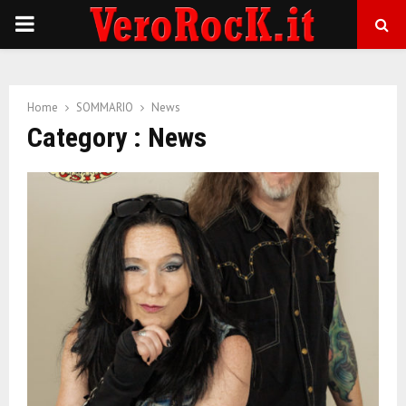
P
R
Home
SOMMARIO
News
I
Category : News
M
A
R
Y
M