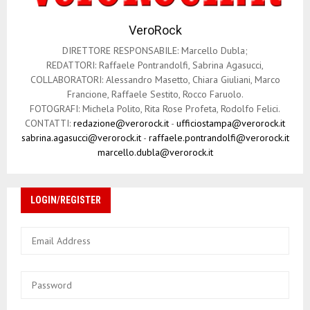
r
VeroRock
t
DIRETTORE RESPONSABILE: Marcello Dubla;
i
REDATTORI: Raffaele Pontrandolfi, Sabrina Agasucci,
COLLABORATORI: Alessandro Masetto, Chiara Giuliani, Marco
c
Francione, Raffaele Sestito, Rocco Faruolo.
o
FOTOGRAFI: Michela Polito, Rita Rose Profeta, Rodolfo Felici.
CONTATTI:
redazione@verorock.it
-
ufficiostampa@verorock.it
l
sabrina.agasucci@verorock.it
-
raffaele.pontrandolfi@verorock.it
marcello.dubla@verorock.it
i
LOGIN/REGISTER