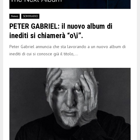
News
SOMMARIO
PETER GABRIEL: il nuovo album di
inediti si chiamerà “o\i”.
Peter Gabriel annuncia che sta lavorando a un nuovo album di
inediti di cui si conosce già il titolo,...