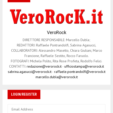
VeroRock
DIRETTORE RESPONSABILE: Marcello Dubla;
REDATTORI: Raffaele Pontrandolfi, Sabrina Agasucci,
COLLABORATORI: Alessandro Masetto, Chiara Giuliani, Marco
Francione, Raffaele Sestito, Rocco Faruolo.
FOTOGRAFI: Michela Polito, Rita Rose Profeta, Rodolfo Felici.
CONTATTI:
redazione@verorock.it
-
ufficiostampa@verorock.it
sabrina.agasucci@verorock.it
-
raffaele.pontrandolfi@verorock.it
marcello.dubla@verorock.it
LOGIN/REGISTER