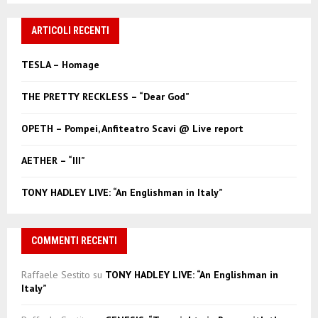
S
r
c
ARTICOLI RECENTI
E
h
f
A
TESLA – Homage
o
r
R
THE PRETTY RECKLESS – “Dear God”
:
C
OPETH – Pompei, Anfiteatro Scavi @ Live report
H
AETHER – “III”
TONY HADLEY LIVE: “An Englishman in Italy”
COMMENTI RECENTI
Raffaele Sestito
su
TONY HADLEY LIVE: “An Englishman in
Italy”