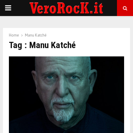
P
R
Home
Manu Katché
I
Tag : Manu Katché
M
A
R
Y
M