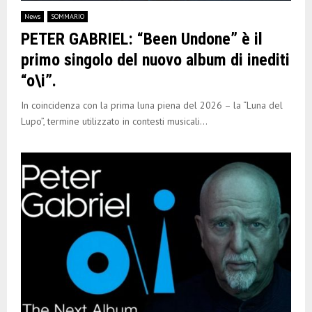
E
News
SOMMARIO
PETER GABRIEL: “Been Undone” è il
N
primo singolo del nuovo album di inediti
“o\i”.
U
In coincidenza con la prima luna piena del 2026 – la “Luna del
Lupo”, termine utilizzato in contesti musicali...