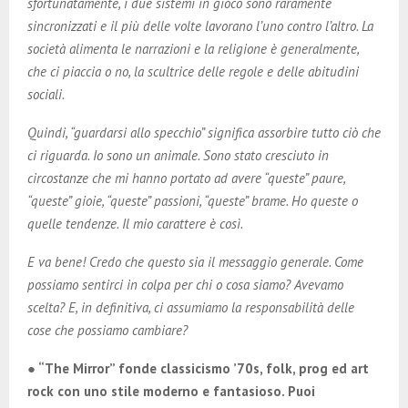
sfortunatamente, i due sistemi in gioco sono raramente
sincronizzati e il più delle volte lavorano l’uno contro l’altro. La
società alimenta le narrazioni e la religione è generalmente,
che ci piaccia o no, la scultrice delle regole e delle abitudini
sociali.
Quindi, “guardarsi allo specchio” significa assorbire tutto ciò che
ci riguarda. Io sono un animale. Sono stato cresciuto in
circostanze che mi hanno portato ad avere “queste” paure,
“queste” gioie, “queste” passioni, “queste” brame. Ho queste o
quelle tendenze. Il mio carattere è così.
E va bene! Credo che questo sia il messaggio generale. Come
possiamo sentirci in colpa per chi o cosa siamo? Avevamo
scelta? E, in definitiva, ci assumiamo la responsabilità delle
cose che possiamo cambiare?
● “The Mirror” fonde classicismo ’70s, folk, prog ed art
rock con uno stile moderno e fantasioso. Puoi