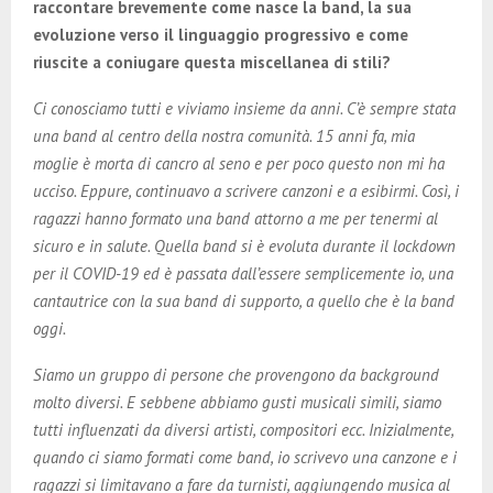
raccontare brevemente come nasce la band, la sua
evoluzione verso il linguaggio progressivo e come
riuscite a coniugare questa miscellanea di stili?
Ci conosciamo tutti e viviamo insieme da anni. C’è sempre stata
una band al centro della nostra comunità. 15 anni fa, mia
moglie è morta di cancro al seno e per poco questo non mi ha
ucciso. Eppure, continuavo a scrivere canzoni e a esibirmi. Così, i
ragazzi hanno formato una band attorno a me per tenermi al
sicuro e in salute. Quella band si è evoluta durante il lockdown
per il COVID-19 ed è passata dall’essere semplicemente io, una
cantautrice con la sua band di supporto, a quello che è la band
oggi.
Siamo un gruppo di persone che provengono da background
molto diversi. E sebbene abbiamo gusti musicali simili, siamo
tutti influenzati da diversi artisti, compositori ecc. Inizialmente,
quando ci siamo formati come band, io scrivevo una canzone e i
ragazzi si limitavano a fare da turnisti, aggiungendo musica al