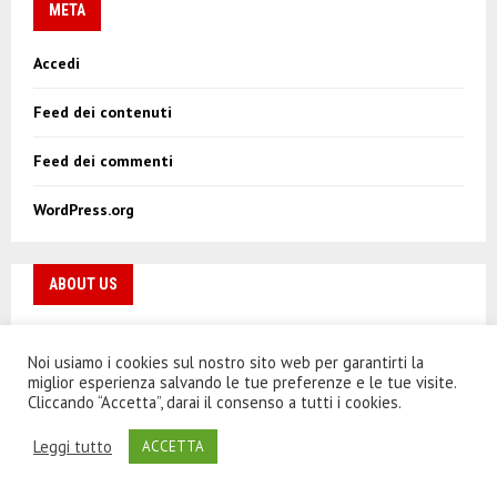
META
Accedi
Feed dei contenuti
Feed dei commenti
WordPress.org
ABOUT US
Noi usiamo i cookies sul nostro sito web per garantirti la
miglior esperienza salvando le tue preferenze e le tue visite.
Cliccando “Accetta”, darai il consenso a tutti i cookies.
VeroRock
Leggi tutto
ACCETTA
DIRETTORE RESPONSABILE: Marcello Dubla;
REDATTORI: Raffaele Pontrandolfi, Sabrina Agasucci,