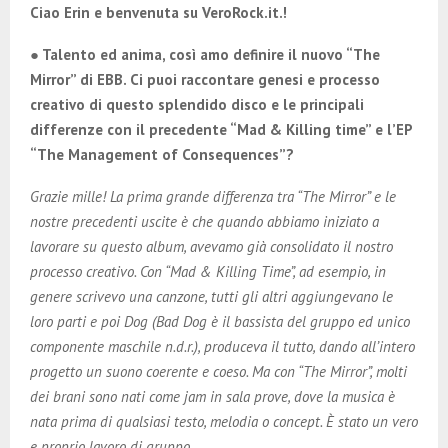
Ciao Erin e benvenuta su VeroRock.it.!
● Talento ed anima, così amo definire il nuovo “The
Mirror” di EBB. Ci puoi raccontare genesi e processo
creativo di questo splendido disco e le principali
differenze con il precedente “Mad & Killing time” e l’EP
“The Management of Consequences”?
Grazie mille! La prima grande differenza tra “The Mirror” e le
nostre precedenti uscite è che quando abbiamo iniziato a
lavorare su questo album, avevamo già consolidato il nostro
processo creativo. Con “Mad & Killing Time”, ad esempio, in
genere scrivevo una canzone, tutti gli altri aggiungevano le
loro parti e poi Dog (Bad Dog è il bassista del gruppo ed unico
componente maschile n.d.r.), produceva il tutto, dando all’intero
progetto un suono coerente e coeso. Ma con “The Mirror”, molti
dei brani sono nati come jam in sala prove, dove la musica è
nata prima di qualsiasi testo, melodia o concept. È stato un vero
e proprio lavoro di gruppo.