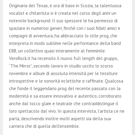
E
Originaria del Texas, e ora di base in Scozia, la talentuosa
vocalist e chitarrista si è creata nel corso degli anni un
N
notevole background. Il suo spessore le ha permesso di
spaziare in numerosi generi, finché con i suoi fidati amici e
U
compagni di avventura, ha abbracciato lo stile prog, che
interpreta in modo sublime nelle performance della band
EBB, un collettivo quasi interamente al femminile.
VeroRock.it ha recensito il nuovo full length del gruppo,
“The Mirror”, secondo lavoro in studio uscito lo scorso
novembre e album di assoluta intensità per le tessiture
introspettive e le sonorità eclettiche e raffinate. Qualcosa
che fonde il leggendario prog del recente passato con la
modernità e sa essere innovativo e autentico, corroborato
anche dal tocco glam e teatrale che contraddistingue il
loro spettacolo dal vivo. In questa intervista, l’artista ce ne
parla, descrivendo inoltre molti aspetti sia della sua
carriera che di quella dell’ensemble.