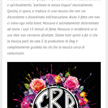
e spiritualmente, “parliamo la stessa lingua” musicalmente.
Questo, si spera, si traduce in una musica che non sia
discordante o disordinata nell’esecuzione. Aiuta il fatto che non
ci siano ego nella band. Nessuno è ostinatamente determinato
ad avere i suoi 15 minuti di fama. Nessuno si arrabbierà se le
sue idee non verranno sfruttate. Siamo tutti spinti a far sì che
la musica parli da sola. E la produzione di Dog è
completamente guidata da ciò che la musica cerca di
comunicare
.