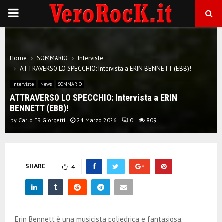
P
R
Home
SOMMARIO
Interviste
I
ATTRAVERSO LO SPECCHIO: Intervista a ERIN BENNETT (EBB)!
Interviste
News
SOMMARIO
M
ATTRAVERSO LO SPECCHIO: Intervista a ERIN
BENNETT (EBB)!
A
by
Carlo FR Giorgetti
24 Marzo 2026
0
809
R
SHARE
4
Y
M
Erin Bennett è una musicista poliedrica e fantasiosa.