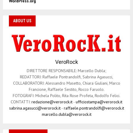
WordPress.org
ABOUT US
VeroRock
DIRETTORE RESPONSABILE: Marcello Dubla;
REDATTORI: Raffaele Pontrandolfi, Sabrina Agasucci,
COLLABORATORI: Alessandro Masetto, Chiara Giuliani, Marco
Francione, Raffaele Sestito, Rocco Faruolo.
FOTOGRAFI: Michela Polito, Rita Rose Profeta, Rodolfo Felici.
CONTATTI:
redazione@verorock.it
-
ufficiostampa@verorock.it
sabrina.agasucci@verorock.it
-
raffaele.pontrandolfi@verorock.it
marcello.dubla@verorock.it