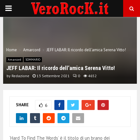
P
R
I
Home
Amarcord
JEFF LABAR: Il ricordo dell’amica Serena Vitto!
M
Amarcord
SOMMARIO
JEFF LABAR: Il ricordo dell’amica Serena Vitto!
A
by
Redazione
13 Settembre 2021
0
4652
R
SHARE
6
Y
M
‘Hard To Find The Words’ è il titolo di un brano dei