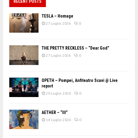
RECENT POSTS
TESLA – Homage
27 Luglio 2026
0
THE PRETTY RECKLESS – “Dear God”
27 Luglio 2026
0
OPETH – Pompei, Anfiteatro Scavi @ Live
report
20 Luglio 2026
0
AETHER – “III”
14 Luglio 2026
0