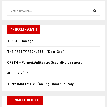
S
e
a
S
r
c
ARTICOLI RECENTI
E
h
f
A
TESLA – Homage
o
r
R
THE PRETTY RECKLESS – “Dear God”
:
C
OPETH – Pompei, Anfiteatro Scavi @ Live report
H
AETHER – “III”
TONY HADLEY LIVE: “An Englishman in Italy”
COMMENTI RECENTI