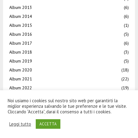
Album 2013
(6)
Album 2014
(6)
Album 2015
(1)
Album 2016
(5)
Album 2017
(6)
Album 2018
(3)
Album 2019
(5)
Album 2020
(18)
Album 2021
(22)
Album 2022
(19)
Album 2023
(9)
Noi usiamo i cookies sul nostro sito web per garantirti la
Album 2024
(4)
miglior esperienza salvando le tue preferenze e le tue visite.
Cliccando “Accetta”, darai il consenso a tutti i cookies.
Album 2025
(28)
Album 2026
(18)
Leggi tutto
ACCETTA
Amarcord
(5)