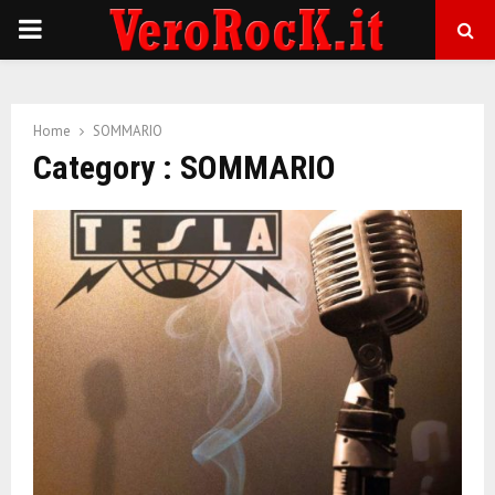
P
R
Home
SOMMARIO
I
Category : SOMMARIO
M
A
R
Y
M