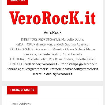
n
ABOUT US
e
a
r
VeroRock
t
DIRETTORE RESPONSABILE: Marcello Dubla;
i
REDATTORI: Raffaele Pontrandolfi, Sabrina Agasucci,
COLLABORATORI: Alessandro Masetto, Chiara Giuliani, Marco
c
Francione, Raffaele Sestito, Rocco Faruolo.
o
FOTOGRAFI: Michela Polito, Rita Rose Profeta, Rodolfo Felici.
CONTATTI:
redazione@verorock.it
-
ufficiostampa@verorock.it
l
sabrina.agasucci@verorock.it
-
raffaele.pontrandolfi@verorock.it
marcello.dubla@verorock.it
i
LOGIN/REGISTER