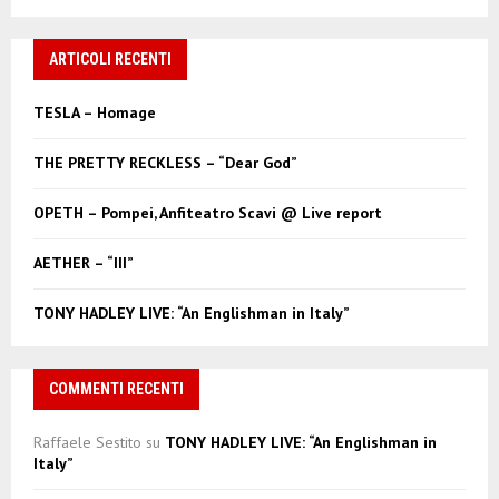
a
S
r
c
ARTICOLI RECENTI
E
h
f
A
TESLA – Homage
o
r
R
THE PRETTY RECKLESS – “Dear God”
:
C
OPETH – Pompei, Anfiteatro Scavi @ Live report
H
AETHER – “III”
TONY HADLEY LIVE: “An Englishman in Italy”
COMMENTI RECENTI
Raffaele Sestito
su
TONY HADLEY LIVE: “An Englishman in
Italy”