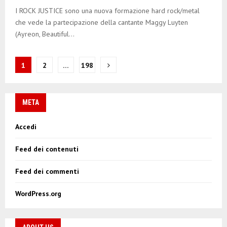
I ROCK JUSTICE sono una nuova formazione hard rock/metal
che vede la partecipazione della cantante Maggy Luyten
(Ayreon, Beautiful...
N
1
2
…
198
a
v
META
i
Accedi
g
Feed dei contenuti
a
z
Feed dei commenti
i
WordPress.org
o