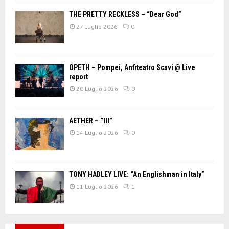
THE PRETTY RECKLESS – “Dear God”
27 Luglio 2026
0
OPETH – Pompei, Anfiteatro Scavi @ Live
report
20 Luglio 2026
0
AETHER – “III”
14 Luglio 2026
0
TONY HADLEY LIVE: “An Englishman in Italy”
11 Luglio 2026
1