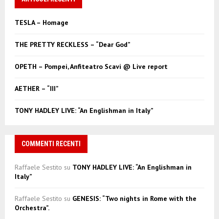
h
f
A
TESLA – Homage
o
r
R
THE PRETTY RECKLESS – “Dear God”
:
C
OPETH – Pompei, Anfiteatro Scavi @ Live report
H
AETHER – “III”
TONY HADLEY LIVE: “An Englishman in Italy”
COMMENTI RECENTI
Raffaele Sestito
su
TONY HADLEY LIVE: “An Englishman in
Italy”
Raffaele Sestito
su
GENESIS: “Two nights in Rome with the
Orchestra”.