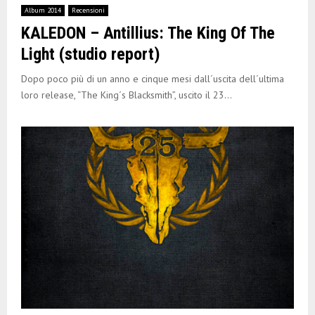
Album 2014
Recensioni
KALEDON – Antillius: The King Of The
Light (studio report)
Dopo poco più di un anno e cinque mesi dall´uscita dell´ultima
loro release, “The King´s Blacksmith”, uscito il 23...