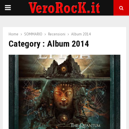
P
R
Home
SOMMARIO
Recensioni
Album 2014
I
Category : Album 2014
M
A
R
Y
M