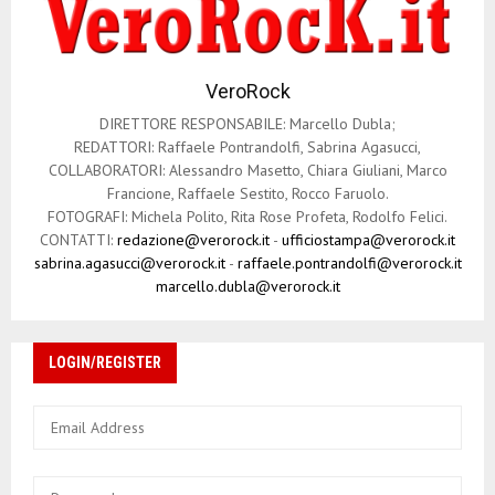
VeroRock
DIRETTORE RESPONSABILE: Marcello Dubla;
REDATTORI: Raffaele Pontrandolfi, Sabrina Agasucci,
COLLABORATORI: Alessandro Masetto, Chiara Giuliani, Marco
Francione, Raffaele Sestito, Rocco Faruolo.
FOTOGRAFI: Michela Polito, Rita Rose Profeta, Rodolfo Felici.
CONTATTI:
redazione@verorock.it
-
ufficiostampa@verorock.it
sabrina.agasucci@verorock.it
-
raffaele.pontrandolfi@verorock.it
marcello.dubla@verorock.it
LOGIN/REGISTER