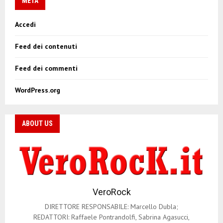
v
META
i
Accedi
g
Feed dei contenuti
a
z
Feed dei commenti
i
WordPress.org
o
n
ABOUT US
e
a
r
VeroRock
t
DIRETTORE RESPONSABILE: Marcello Dubla;
i
REDATTORI: Raffaele Pontrandolfi, Sabrina Agasucci,