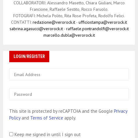
COLLABORATORI: Alessandro Masetto, Chiara Giuliani, Marco
c
Francione, Raffaele Sestito, Rocco Faruolo.
o
FOTOGRAFI: Michela Polito, Rita Rose Profeta, Rodolfo Felici.
CONTATTI:
redazione@verorock.it
-
ufficiostampa@verorock.it
l
sabrina.agasucci@verorock.it
-
raffaele.pontrandolfi@verorock.it
marcello.dubla@verorock.it
i
LOGIN/REGISTER
This site is protected by reCAPTCHA and the Google
Privacy
Policy
and
Terms of Service
apply.
Keep me signed in until I sign out