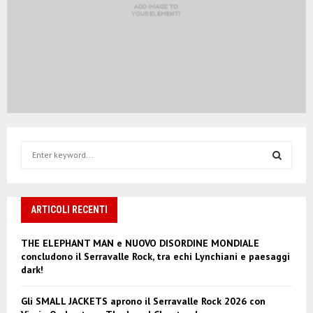
S
e
a
S
r
c
ARTICOLI RECENTI
E
h
f
A
THE ELEPHANT MAN e NUOVO DISORDINE MONDIALE
o
concludono il Serravalle Rock, tra echi Lynchiani e paesaggi
r
R
dark!
:
C
Gli SMALL JACKETS aprono il Serravalle Rock 2026 con