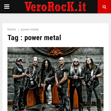
P
R
Home
power metal
I
Tag : power metal
M
A
R
Y
M