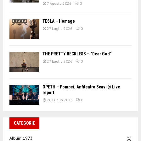
7 Agosto 2026
0
TESLA – Homage
27 Luglio 2026
0
THE PRETTY RECKLESS – “Dear God”
27 Luglio 2026
0
OPETH – Pompei, Anfiteatro Scavi @ Live
report
20 Luglio 2026
0
CATEGORIE
Album 1973
(1)