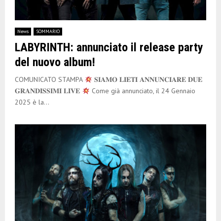
News
SOMMARIO
LABYRINTH: annunciato il release party
del nuovo album!
COMUNICATO STAMPA
𝐒𝐈𝐀𝐌𝐎 𝐋𝐈𝐄𝐓𝐈 𝐀𝐍𝐍𝐔𝐍𝐂𝐈𝐀𝐑𝐄 𝐃𝐔𝐄
𝐆𝐑𝐀𝐍𝐃𝐈𝐒𝐒𝐈𝐌𝐈 𝐋𝐈𝐕𝐄
Come già annunciato, il 24 Gennaio
2025 è la...