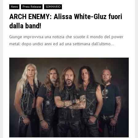
News
Press Release
SOMMARIO
ARCH ENEMY: Alissa White-Gluz fuori
dalla band!
Giunge improvvisa una notizia che scuote il mondo del power
metal: dopo undici anni ed ad una settimana dall’ultimo...