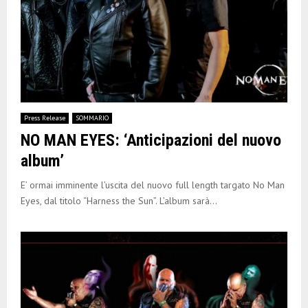
Press Release
SOMMARIO
NO MAN EYES: ‘Anticipazioni del nuovo
album’
E’ ormai imminente l’uscita del nuovo full length targato No Man
Eyes, dal titolo “Harness the Sun”. L’album sarà...