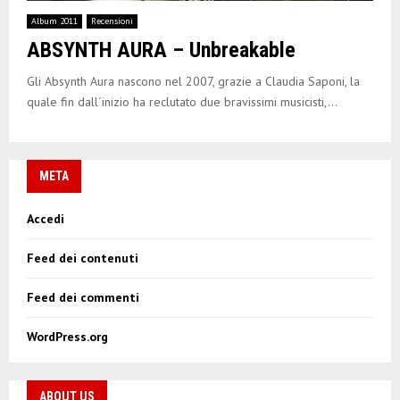
E
Album 2011
Recensioni
ABSYNTH AURA – Unbreakable
N
Gli Absynth Aura nascono nel 2007, grazie a Claudia Saponi, la
U
quale fin dall´inizio ha reclutato due bravissimi musicisti,...
META
Accedi
Feed dei contenuti
Feed dei commenti
WordPress.org
ABOUT US