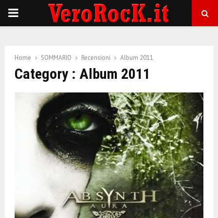
P
R
Home
SOMMARIO
Recensioni
Album 2011
I
Category : Album 2011
M
A
R
Y
M