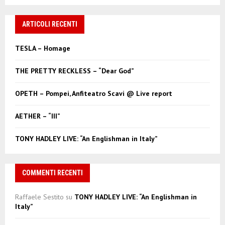
a
S
r
c
ARTICOLI RECENTI
E
h
f
A
TESLA – Homage
o
r
R
THE PRETTY RECKLESS – “Dear God”
:
C
OPETH – Pompei, Anfiteatro Scavi @ Live report
H
AETHER – “III”
TONY HADLEY LIVE: “An Englishman in Italy”
COMMENTI RECENTI
Raffaele Sestito
su
TONY HADLEY LIVE: “An Englishman in
Italy”