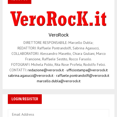
VeroRock
DIRETTORE RESPONSABILE: Marcello Dubla;
REDATTORI: Raffaele Pontrandolfi, Sabrina Agasucci,
COLLABORATORI: Alessandro Masetto, Chiara Giuliani, Marco
Francione, Raffaele Sestito, Rocco Faruolo.
FOTOGRAFI: Michela Polito, Rita Rose Profeta, Rodolfo Felici.
CONTATTI:
redazione@verorock.it
-
ufficiostampa@verorock.it
sabrina.agasucci@verorock.it
-
raffaele.pontrandolfi@verorock.it
marcello.dubla@verorock.it
LOGIN/REGISTER