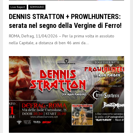
E
Live Report
SOMMARIO
DENNIS STRATTON + PROWLHUNTERS:
N
serata nel segno della Vergine di Ferro!
U
ROMA, Defrag, 11/04/2026 – Per la prima volta in assoluto
nella Capitale, a distanza di ben 46 anni da...