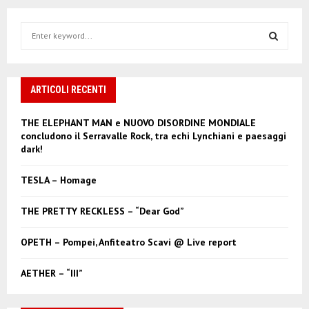
S
e
a
S
r
c
ARTICOLI RECENTI
E
h
f
A
THE ELEPHANT MAN e NUOVO DISORDINE MONDIALE
o
concludono il Serravalle Rock, tra echi Lynchiani e paesaggi
r
R
dark!
:
C
TESLA – Homage
H
THE PRETTY RECKLESS – “Dear God”
OPETH – Pompei, Anfiteatro Scavi @ Live report
AETHER – “III”