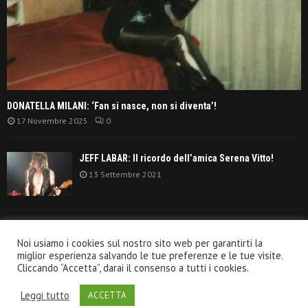
DONATELLA MILANI: ‘Fan si nasce, non si diventa’!
17 Novembre 2025
0
JEFF LABAR: Il ricordo dell’amica Serena Vitto!
13 Settembre 2021
TANGERINE DREAM: ‘La classifica album anni
Noi usiamo i cookies sul nostro sito web per garantirti la
settanta’!
miglior esperienza salvando le tue preferenze e le tue visite.
30 Giugno 2021
Cliccando “Accetta”, darai il consenso a tutti i cookies.
Leggi tutto
ACCETTA