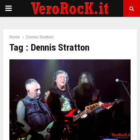
P
R
Home
Dennis Stratton
I
Tag : Dennis Stratton
M
A
R
Y
M