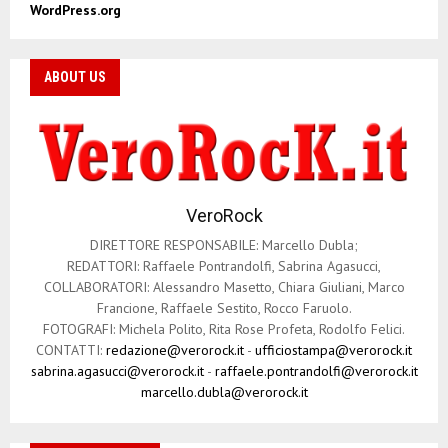
WordPress.org
ABOUT US
VeroRock
DIRETTORE RESPONSABILE: Marcello Dubla;
REDATTORI: Raffaele Pontrandolfi, Sabrina Agasucci,
COLLABORATORI: Alessandro Masetto, Chiara Giuliani, Marco
Francione, Raffaele Sestito, Rocco Faruolo.
FOTOGRAFI: Michela Polito, Rita Rose Profeta, Rodolfo Felici.
CONTATTI:
redazione@verorock.it
-
ufficiostampa@verorock.it
sabrina.agasucci@verorock.it
-
raffaele.pontrandolfi@verorock.it
marcello.dubla@verorock.it