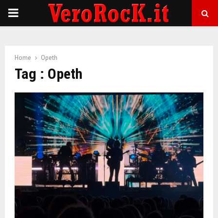
P
R
Home
Opeth
I
Tag : Opeth
M
A
R
Y
M