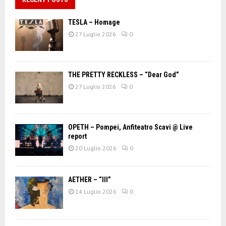
TESLA – Homage
27 Luglio 2026
0
THE PRETTY RECKLESS – “Dear God”
27 Luglio 2026
0
OPETH – Pompei, Anfiteatro Scavi @ Live
report
20 Luglio 2026
0
AETHER – “III”
14 Luglio 2026
0