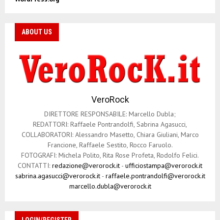
ABOUT US
VeroRock
DIRETTORE RESPONSABILE: Marcello Dubla;
REDATTORI: Raffaele Pontrandolfi, Sabrina Agasucci,
COLLABORATORI: Alessandro Masetto, Chiara Giuliani, Marco
Francione, Raffaele Sestito, Rocco Faruolo.
FOTOGRAFI: Michela Polito, Rita Rose Profeta, Rodolfo Felici.
CONTATTI:
redazione@verorock.it
-
ufficiostampa@verorock.it
sabrina.agasucci@verorock.it
-
raffaele.pontrandolfi@verorock.it
marcello.dubla@verorock.it