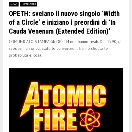
News
SOMMARIO
OPETH: svelano il nuovo singolo ‘Width
of a Circle’ e iniziano i preordini di ‘In
Cauda Venenum (Extended Edition)’
COMUNICATO STAMPA Gli OPETH non hanno rivali. Dal 1990, gli
svedesi hanno eclissato le convenzioni, hanno sfidato le
probabilità e, cosa...