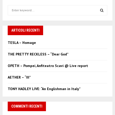
S
e
a
S
r
c
ARTICOLI RECENTI
E
h
f
A
TESLA – Homage
o
r
R
THE PRETTY RECKLESS – “Dear God”
:
C
OPETH – Pompei, Anfiteatro Scavi @ Live report
H
AETHER – “III”
TONY HADLEY LIVE: “An Englishman in Italy”
COMMENTI RECENTI