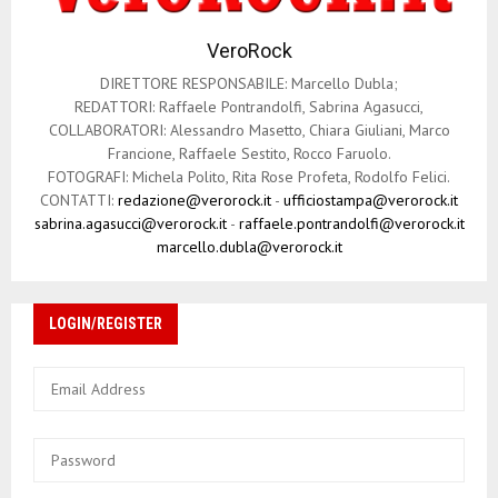
r
VeroRock
t
DIRETTORE RESPONSABILE: Marcello Dubla;
i
REDATTORI: Raffaele Pontrandolfi, Sabrina Agasucci,
COLLABORATORI: Alessandro Masetto, Chiara Giuliani, Marco
c
Francione, Raffaele Sestito, Rocco Faruolo.
o
FOTOGRAFI: Michela Polito, Rita Rose Profeta, Rodolfo Felici.
CONTATTI:
redazione@verorock.it
-
ufficiostampa@verorock.it
l
sabrina.agasucci@verorock.it
-
raffaele.pontrandolfi@verorock.it
marcello.dubla@verorock.it
i
LOGIN/REGISTER