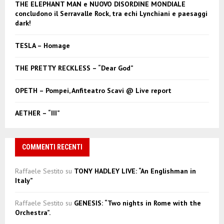
A
THE ELEPHANT MAN e NUOVO DISORDINE MONDIALE
o
concludono il Serravalle Rock, tra echi Lynchiani e paesaggi
r
R
dark!
:
C
TESLA – Homage
H
THE PRETTY RECKLESS – “Dear God”
OPETH – Pompei, Anfiteatro Scavi @ Live report
AETHER – “III”
COMMENTI RECENTI
Raffaele Sestito
su
TONY HADLEY LIVE: “An Englishman in
Italy”
Raffaele Sestito
su
GENESIS: “Two nights in Rome with the
Orchestra”.