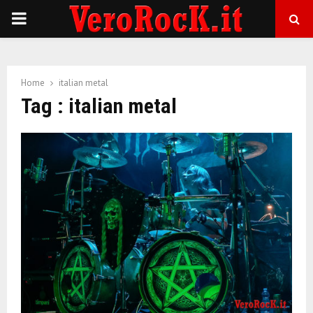
P
R
Home
italian metal
I
Tag : italian metal
M
A
R
Y
M