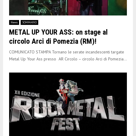
News
SOMMARIO
METAL UP YOUR ASS: on stage al
circolo Arci di Pomezia (RM)!
COMUNICATO STAMPA Tornano le serate incandescenti targate
Metal Up Your Ass presso AR Circolo – circolo Arci di Pomezia...