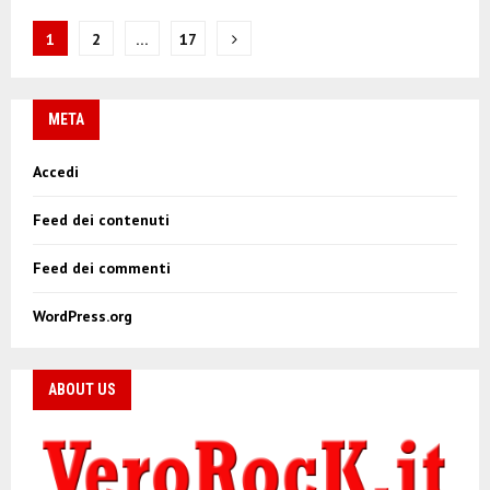
N
1
2
…
17
a
v
META
i
Accedi
g
Feed dei contenuti
a
z
Feed dei commenti
i
WordPress.org
o
n
ABOUT US
e
a