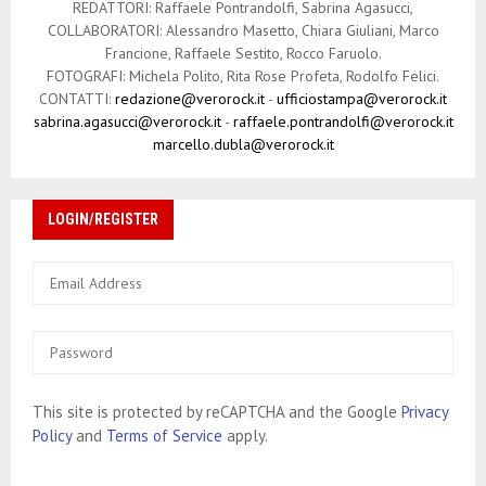
REDATTORI: Raffaele Pontrandolfi, Sabrina Agasucci,
COLLABORATORI: Alessandro Masetto, Chiara Giuliani, Marco
Francione, Raffaele Sestito, Rocco Faruolo.
FOTOGRAFI: Michela Polito, Rita Rose Profeta, Rodolfo Felici.
CONTATTI:
redazione@verorock.it
-
ufficiostampa@verorock.it
sabrina.agasucci@verorock.it
-
raffaele.pontrandolfi@verorock.it
marcello.dubla@verorock.it
LOGIN/REGISTER
This site is protected by reCAPTCHA and the Google
Privacy
Policy
and
Terms of Service
apply.