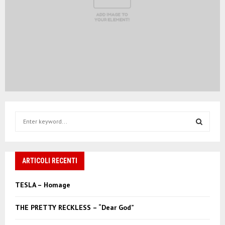
S
e
a
S
r
c
ARTICOLI RECENTI
E
h
f
A
TESLA – Homage
o
r
R
THE PRETTY RECKLESS – “Dear God”
:
C