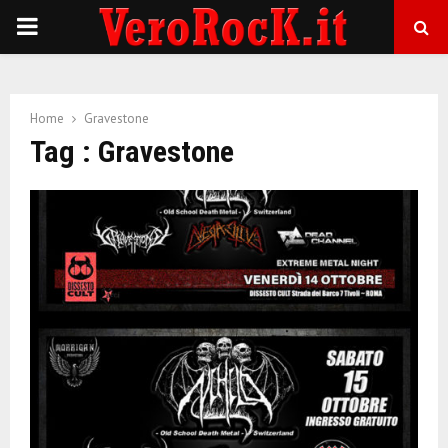
P
R
Home
Gravestone
I
Tag : Gravestone
M
A
R
Y
M