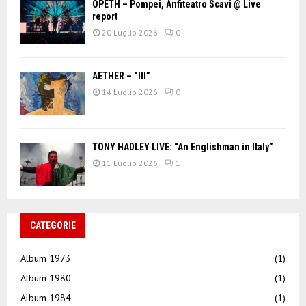
OPETH – Pompei, Anfiteatro Scavi @ Live
report
20 Luglio 2026
0
AETHER – “III”
14 Luglio 2026
0
TONY HADLEY LIVE: “An Englishman in Italy”
11 Luglio 2026
1
CATEGORIE
Album 1973
(1)
Album 1980
(1)
Album 1984
(1)