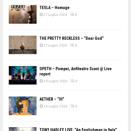
TESLA – Homage
27 Luglio 2026
0
THE PRETTY RECKLESS – “Dear God”
27 Luglio 2026
0
OPETH – Pompei, Anfiteatro Scavi @ Live
report
20 Luglio 2026
0
AETHER – “III”
14 Luglio 2026
0
TONY HADLEY LIVE: “An Englishman in Italy”