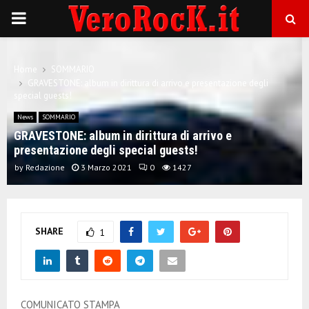
P
R
Home
SOMMARIO
GRAVESTONE: album in dirittura di arrivo e presentazione degli
I
special guests!
News
SOMMARIO
M
GRAVESTONE: album in dirittura di arrivo e
presentazione degli special guests!
A
by
Redazione
3 Marzo 2021
0
1427
R
SHARE
1
Y
M
COMUNICATO STAMPA