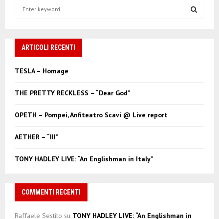
S
e
a
S
r
c
ARTICOLI RECENTI
E
h
f
A
TESLA – Homage
o
r
R
THE PRETTY RECKLESS – “Dear God”
:
C
OPETH – Pompei, Anfiteatro Scavi @ Live report
H
AETHER – “III”
TONY HADLEY LIVE: “An Englishman in Italy”
COMMENTI RECENTI
Raffaele Sestito
su
TONY HADLEY LIVE: “An Englishman in