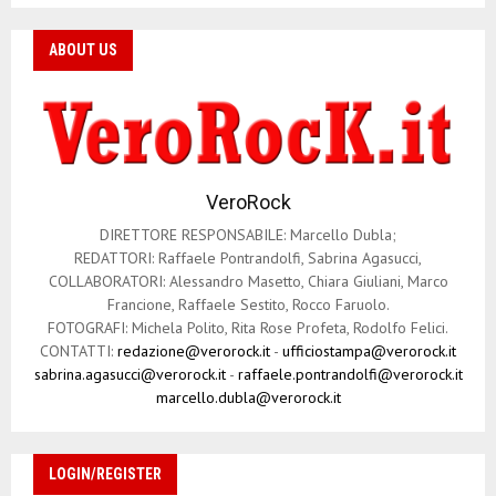
ABOUT US
VeroRock
DIRETTORE RESPONSABILE: Marcello Dubla;
REDATTORI: Raffaele Pontrandolfi, Sabrina Agasucci,
COLLABORATORI: Alessandro Masetto, Chiara Giuliani, Marco
Francione, Raffaele Sestito, Rocco Faruolo.
FOTOGRAFI: Michela Polito, Rita Rose Profeta, Rodolfo Felici.
CONTATTI:
redazione@verorock.it
-
ufficiostampa@verorock.it
sabrina.agasucci@verorock.it
-
raffaele.pontrandolfi@verorock.it
marcello.dubla@verorock.it
LOGIN/REGISTER