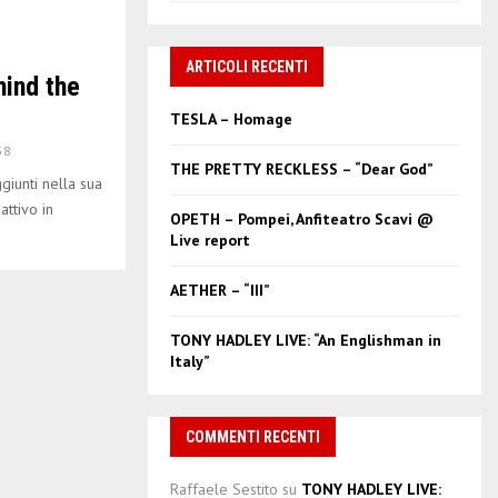
a
S
r
c
ARTICOLI RECENTI
E
ind the
h
f
A
TESLA – Homage
o
58
r
R
THE PRETTY RECKLESS – “Dear God”
:
giunti nella sua
C
attivo in
OPETH – Pompei, Anfiteatro Scavi @
Live report
H
AETHER – “III”
TONY HADLEY LIVE: “An Englishman in
Italy”
COMMENTI RECENTI
Raffaele Sestito
su
TONY HADLEY LIVE: