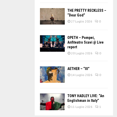
THE PRETTY RECKLESS –
“Dear God”
27 Luglio 2026
0
OPETH – Pompei,
Anfiteatro Scavi @ Live
report
20 Luglio 2026
0
AETHER – “III”
14 Luglio 2026
0
TONY HADLEY LIVE: “An
Englishman in Italy”
11 Luglio 2026
1