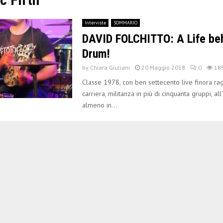
Interviste
SOMMARIO
DAVID FOLCHITTO: A Life beh
Drum!
by
Chiara Giuliani
20 Maggio 2018
0
18
Classe 1978, con ben settecento live finora rag
carriera, militanza in più di cinquanta gruppi, all´
almeno in...