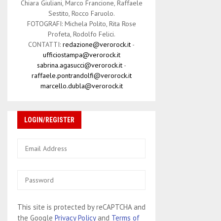
Chiara Giuliani, Marco Francione, Raffaele
Sestito, Rocco Faruolo.
FOTOGRAFI: Michela Polito, Rita Rose
Profeta, Rodolfo Felici.
CONTATTI:
redazione@verorock.it
-
ufficiostampa@verorock.it
sabrina.agasucci@verorock.it
-
raffaele.pontrandolfi@verorock.it
marcello.dubla@verorock.it
LOGIN/REGISTER
This site is protected by reCAPTCHA and
the Google
Privacy Policy
and
Terms of