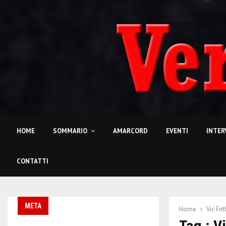
HOME
SOMMARIO
AMARCORD
EVENTI
INTER
CONTATTI
META
Home
Vic Firt
Tag : Vi