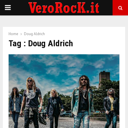
P
R
Home
Doug Aldrich
I
Tag : Doug Aldrich
M
A
R
Y
M