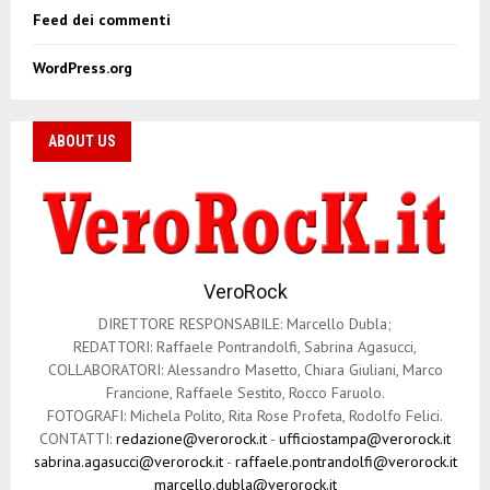
Feed dei commenti
WordPress.org
ABOUT US
VeroRock
DIRETTORE RESPONSABILE: Marcello Dubla;
REDATTORI: Raffaele Pontrandolfi, Sabrina Agasucci,
COLLABORATORI: Alessandro Masetto, Chiara Giuliani, Marco
Francione, Raffaele Sestito, Rocco Faruolo.
FOTOGRAFI: Michela Polito, Rita Rose Profeta, Rodolfo Felici.
CONTATTI:
redazione@verorock.it
-
ufficiostampa@verorock.it
sabrina.agasucci@verorock.it
-
raffaele.pontrandolfi@verorock.it
marcello.dubla@verorock.it