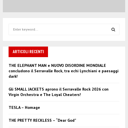
S
e
a
S
r
c
ARTICOLI RECENTI
E
h
f
A
THE ELEPHANT MAN e NUOVO DISORDINE MONDIALE
o
concludono il Serravalle Rock, tra echi Lynchiani e paesaggi
r
R
dark!
:
C
Gli SMALL JACKETS aprono il Serravalle Rock 2026 con
Virgin Orchestra e The Loyal Cheaters!
H
TESLA – Homage
THE PRETTY RECKLESS – “Dear God”