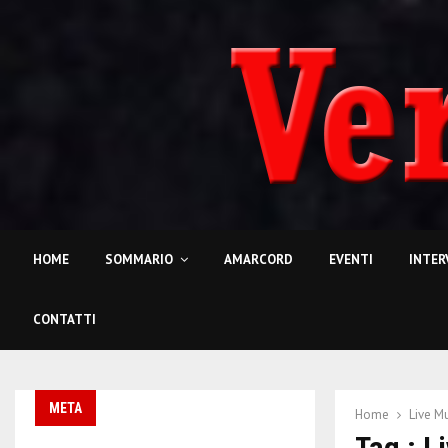
HOME
SOMMARIO
AMARCORD
EVENTI
INTER
CONTATTI
META
Home
Live M
Tag : L