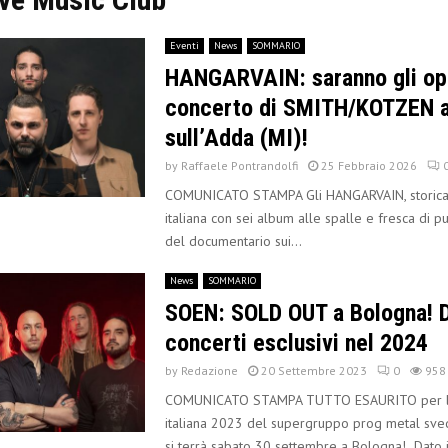
Eventi
News
SOMMARIO
HANGARVAIN: saranno gli op
concerto di SMITH/KOTZEN a
sull’Adda (MI)!
by
Raffaele Pontrandolfi
25 Febbraio 2026
COMUNICATO STAMPA Gli HANGARVAIN, storica
italiana con sei album alle spalle e fresca di p
del documentario sui...
News
SOMMARIO
SOEN: SOLD OUT a Bologna! D
concerti esclusivi nel 2024
by
Redazione
20 Settembre 2023
0
958
COMUNICATO STAMPA TUTTO ESAURITO per l’
italiana 2023 del supergruppo prog metal sv
si terrà sabato 30 settembre a Bologna! Dato il