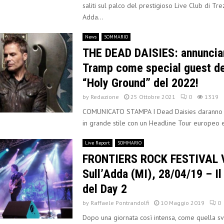
saliti sul palco del prestigioso Live Club di Tre
Adda...
News
SOMMARIO
THE DEAD DAISIES: annuncia
Tramp come special guest de
“Holy Ground” del 2022!
by
Redazione
25 Ottobre 2021
0
1319
COMUNICATO STAMPA I Dead Daisies daranno i
in grande stile con un Headline Tour europeo 
Live Report
SOMMARIO
FRONTIERS ROCK FESTIVAL V
Sull’Adda (MI), 28/04/19 – Il
del Day 2
by
Raffaele Pontrandolfi
10 Maggio 2019
0
Dopo una giornata così intensa, come quella sv