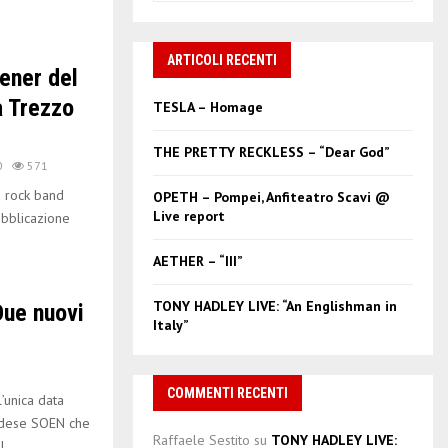
a
S
r
c
ARTICOLI RECENTI
E
ener del
h
f
A
 Trezzo
TESLA – Homage
o
r
R
THE PRETTY RECKLESS – “Dear God”
:
0
571
C
 rock band
OPETH – Pompei, Anfiteatro Scavi @
Live report
ubblicazione
H
AETHER – “III”
TONY HADLEY LIVE: “An Englishman in
ue nuovi
Italy”
COMMENTI RECENTI
unica data
edese SOEN che
Raffaele Sestito
su
TONY HADLEY LIVE:
...