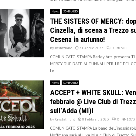
News
SOMMARIO
THE SISTERS OF MERCY: do
Cinzella, di scena a Trezzo s
Cesena in autunno!
by
Redazione
21 Aprile 2023
0
988
COMUNICATO STAMPA Barley Arts presenta T
MERCY DUE DATE AUTUNNALI PER I RE DEL G
Lo...
News
SOMMARIO
ACCEPT + WHITE SKULL: Ven
febbraio @ Live Club di Trez
sull’Adda (MI)!
by
Crystalnight
8 Febbraio 2023
0
1073
COMUNICATO STAMPA La band dell’inossidabil
Hoffmann sarà al Live Music Club di Trezzo Su