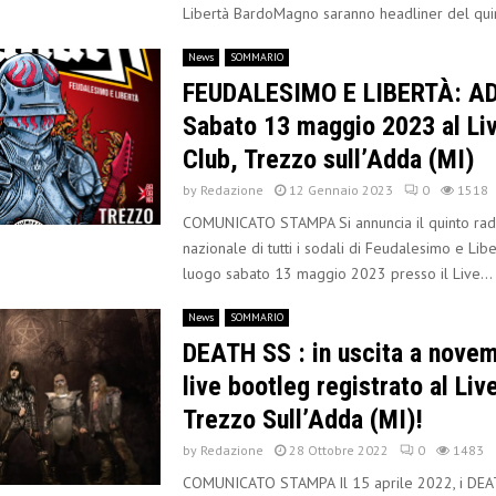
Libertà BardoMagno saranno headliner del quin
News
SOMMARIO
FEUDALESIMO E LIBERTÀ: A
Sabato 13 maggio 2023 al Li
Club, Trezzo sull’Adda (MI)
by
Redazione
12 Gennaio 2023
0
1518
COMUNICATO STAMPA Si annuncia il quinto ra
nazionale di tutti i sodali di Feudalesimo e Lib
luogo sabato 13 maggio 2023 presso il Live...
News
SOMMARIO
DEATH SS : in uscita a novem
live bootleg registrato al Liv
Trezzo Sull’Adda (MI)!
by
Redazione
28 Ottobre 2022
0
1483
COMUNICATO STAMPA Il 15 aprile 2022, i DE