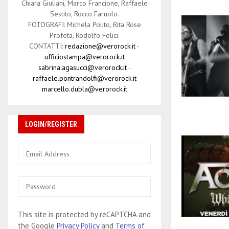
Chiara Giuliani, Marco Francione, Raffaele
Sestito, Rocco Faruolo.
FOTOGRAFI: Michela Polito, Rita Rose
Profeta, Rodolfo Felici.
CONTATTI:
redazione@verorock.it
-
ufficiostampa@verorock.it
sabrina.agasucci@verorock.it
-
raffaele.pontrandolfi@verorock.it
marcello.dubla@verorock.it
LOGIN/REGISTER
This site is protected by reCAPTCHA and
the Google
Privacy Policy
and
Terms of