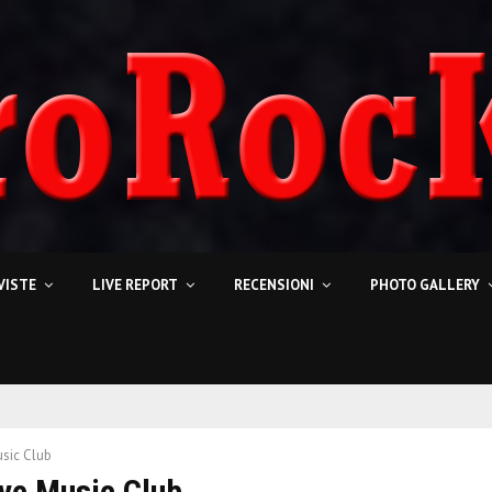
VISTE
LIVE REPORT
RECENSIONI
PHOTO GALLERY
usic Club
ive Music Club