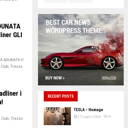
ADUNATA
iner GLI
À ADUNATA V:
 Club, Trezzo
dliner i
RECENT POSTS
!
TESLA – Homage
27 Luglio 2026
0
Club, Trezzo