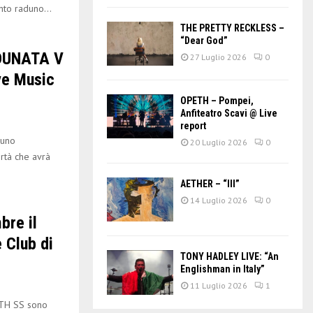
to raduno...
THE PRETTY RECKLESS –
“Dear God”
DUNATA V
27 Luglio 2026
0
ve Music
OPETH – Pompei,
Anfiteatro Scavi @ Live
report
duno
20 Luglio 2026
0
ertà che avrà
AETHER – “III”
14 Luglio 2026
0
bre il
e Club di
TONY HADLEY LIVE: “An
Englishman in Italy”
11 Luglio 2026
1
ATH SS sono