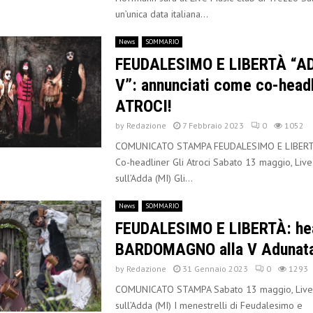
un’unica data italiana...
News
SOMMARIO
FEUDALESIMO E LIBERTÀ “
V”: annunciati come co-headl
ATROCI!
by
Redazione
7 Febbraio 2023
0
1052
COMUNICATO STAMPA FEUDALESIMO E LIBERT
Co-headliner Gli Atroci Sabato 13 maggio, Live
sull’Adda (MI) Gli...
News
SOMMARIO
FEUDALESIMO E LIBERTÀ: hea
BARDOMAGNO alla V Adunata
by
Redazione
31 Gennaio 2023
0
1293
COMUNICATO STAMPA Sabato 13 maggio, Live 
sull’Adda (MI) I menestrelli di Feudalesimo e