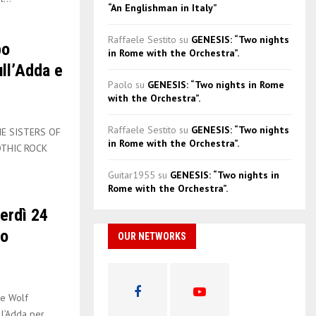
“An Englishman in Italy”
Raffaele Sestito
su
GENESIS: “Two nights
po
in Rome with the Orchestra”.
ull’Adda e
Paolo
su
GENESIS: “Two nights in Rome
with the Orchestra”.
Raffaele Sestito
su
GENESIS: “Two nights
HE SISTERS OF
in Rome with the Orchestra”.
OTHIC ROCK
Guitar1955
su
GENESIS: “Two nights in
Rome with the Orchestra”.
erdì 24
zo
OUR NETWORKS
e Wolf
ll’Adda per