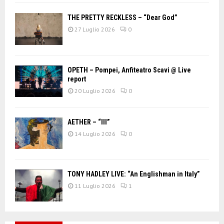
THE PRETTY RECKLESS – “Dear God”
27 Luglio 2026
0
OPETH – Pompei, Anfiteatro Scavi @ Live
report
20 Luglio 2026
0
AETHER – “III”
14 Luglio 2026
0
TONY HADLEY LIVE: “An Englishman in Italy”
11 Luglio 2026
1