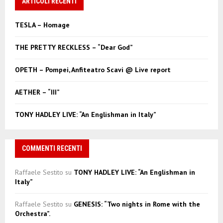
ARTICOLI RECENTI
E
h
f
A
TESLA – Homage
o
r
R
THE PRETTY RECKLESS – “Dear God”
:
C
OPETH – Pompei, Anfiteatro Scavi @ Live report
H
AETHER – “III”
TONY HADLEY LIVE: “An Englishman in Italy”
COMMENTI RECENTI
Raffaele Sestito
su
TONY HADLEY LIVE: “An Englishman in
Italy”
Raffaele Sestito
su
GENESIS: “Two nights in Rome with the
Orchestra”.