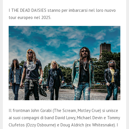
E
I THE DEAD DAISIES stanno per imbarcarsi nel loro nuovo
N
tour europeo nel 2025.
U
Il frontman John Corabi (The Scream, Motley Crue) si unisce
ai suoi compagni di band David Lowy, Michael Devin e Tommy
Clufetos (Ozzy Osbourne) e Doug Aldrich (ex Whitesnake). I