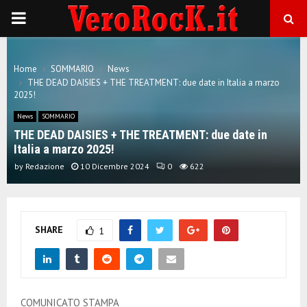
P
R
Home
SOMMARIO
News
THE DEAD DAISIES + THE TREATMENT: due date in Italia a marzo
I
2025!
News
SOMMARIO
M
THE DEAD DAISIES + THE TREATMENT: due date in
Italia a marzo 2025!
A
by
Redazione
10 Dicembre 2024
0
622
R
SHARE
1
Y
M
COMUNICATO STAMPA