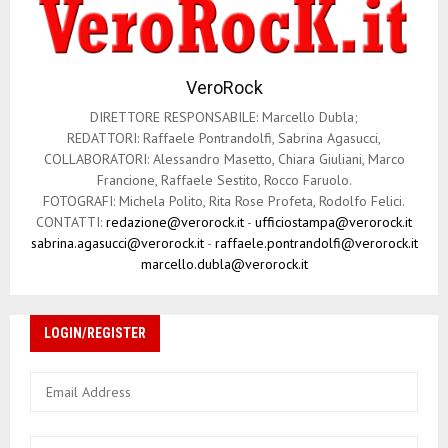
VeroRock
DIRETTORE RESPONSABILE: Marcello Dubla;
REDATTORI: Raffaele Pontrandolfi, Sabrina Agasucci,
COLLABORATORI: Alessandro Masetto, Chiara Giuliani, Marco
Francione, Raffaele Sestito, Rocco Faruolo.
FOTOGRAFI: Michela Polito, Rita Rose Profeta, Rodolfo Felici.
CONTATTI:
redazione@verorock.it
-
ufficiostampa@verorock.it
sabrina.agasucci@verorock.it
-
raffaele.pontrandolfi@verorock.it
marcello.dubla@verorock.it
LOGIN/REGISTER