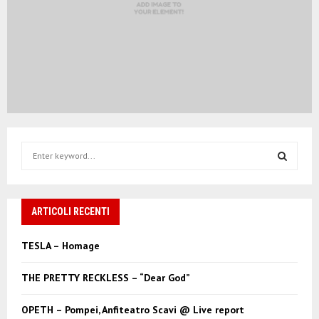
S
e
a
S
r
c
ARTICOLI RECENTI
E
h
f
A
TESLA – Homage
o
r
R
THE PRETTY RECKLESS – “Dear God”
:
C
OPETH – Pompei, Anfiteatro Scavi @ Live report