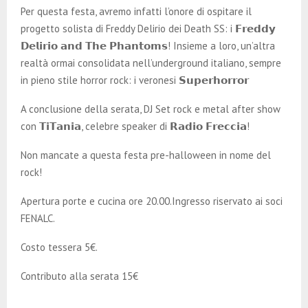
Per questa festa, avremo infatti l’onore di ospitare il
progetto solista di Freddy Delirio dei Death SS: i 𝗙𝗿𝗲𝗱𝗱𝘆
𝗗𝗲𝗹𝗶𝗿𝗶𝗼 𝗮𝗻𝗱 𝗧𝗵𝗲 𝗣𝗵𝗮𝗻𝘁𝗼𝗺𝘀! Insieme a loro, un’altra
realtà ormai consolidata nell’underground italiano, sempre
in pieno stile horror rock: i veronesi 𝗦𝘂𝗽𝗲𝗿𝗵𝗼𝗿𝗿𝗼𝗿
A conclusione della serata, DJ Set rock e metal after show
con 𝗧𝗶𝗧𝗮𝗻𝗶𝗮, celebre speaker di 𝗥𝗮𝗱𝗶𝗼 𝗙𝗿𝗲𝗰𝗰𝗶𝗮!
Non mancate a questa festa pre-halloween in nome del
rock!
Apertura porte e cucina ore 20.00.Ingresso riservato ai soci
FENALC.
Costo tessera 5€.
Contributo alla serata 15€