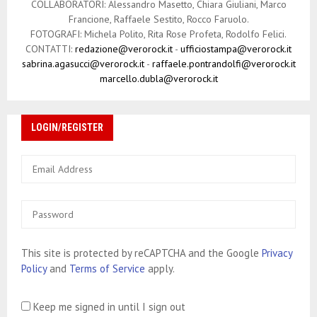
COLLABORATORI: Alessandro Masetto, Chiara Giuliani, Marco
Francione, Raffaele Sestito, Rocco Faruolo.
FOTOGRAFI: Michela Polito, Rita Rose Profeta, Rodolfo Felici.
CONTATTI:
redazione@verorock.it
-
ufficiostampa@verorock.it
sabrina.agasucci@verorock.it
-
raffaele.pontrandolfi@verorock.it
marcello.dubla@verorock.it
LOGIN/REGISTER
This site is protected by reCAPTCHA and the Google
Privacy
Policy
and
Terms of Service
apply.
Keep me signed in until I sign out