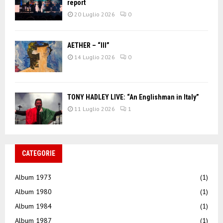
report
20 Luglio 2026
0
AETHER – “III”
14 Luglio 2026
0
TONY HADLEY LIVE: “An Englishman in Italy”
11 Luglio 2026
1
CATEGORIE
Album 1973
(1)
Album 1980
(1)
Album 1984
(1)
Album 1987
(1)