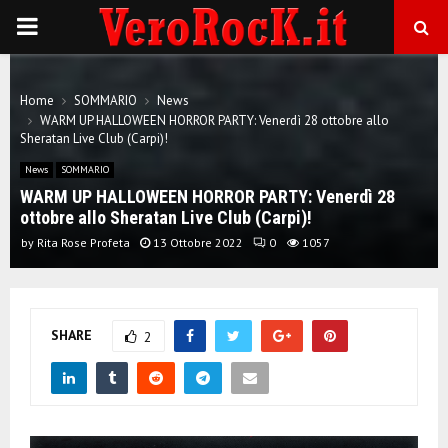
P
R
Home
SOMMARIO
News
WARM UP HALLOWEEN HORROR PARTY: Venerdì 28 ottobre allo
I
Sheratan Live Club (Carpi)!
News
SOMMARIO
M
WARM UP HALLOWEEN HORROR PARTY: Venerdì 28
ottobre allo Sheratan Live Club (Carpi)!
A
by
Rita Rose Profeta
13 Ottobre 2022
0
1057
R
SHARE
2
Y
M