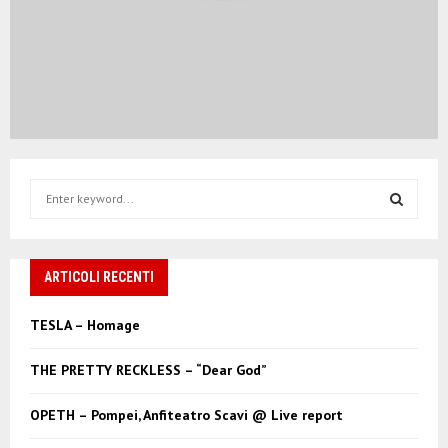
S
e
a
S
r
c
ARTICOLI RECENTI
E
h
f
A
TESLA – Homage
o
r
R
THE PRETTY RECKLESS – “Dear God”
:
C
OPETH – Pompei, Anfiteatro Scavi @ Live report
H