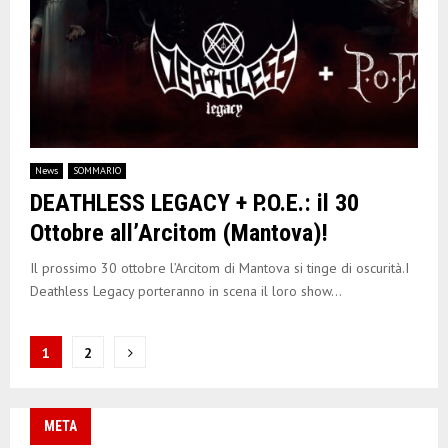
News
SOMMARIO
DEATHLESS LEGACY + P.O.E.: il 30
Ottobre all’Arcitom (Mantova)!
Il prossimo 30 ottobre l’Arcitom di Mantova si tinge di oscurità.I
Deathless Legacy porteranno in scena il loro show...
N
1
2
a
v
META