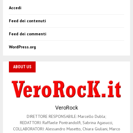
i
Accedi
g
Feed dei contenuti
a
z
Feed dei commenti
i
WordPress.org
o
n
ABOUT US
e
a
r
VeroRock
t
DIRETTORE RESPONSABILE: Marcello Dubla;
i
REDATTORI: Raffaele Pontrandolfi, Sabrina Agasucci,
COLLABORATORI: Alessandro Masetto, Chiara Giuliani, Marco
c