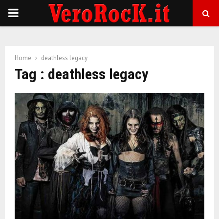
P
R
Home
deathless legacy
I
Tag : deathless legacy
M
A
R
Y
M