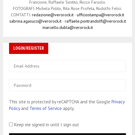
Francione, Raffaele Sestito, Rocco Faruolo.
o
FOTOGRAFI: Michela Polito, Rita Rose Profeta, Rodolfo Felici.
CONTATTI:
redazione@verorock.it
-
ufficiostampa@verorock.it
l
sabrina.agasucci@verorock.it
-
raffaele.pontrandolfi@verorock.it
marcello.dubla@verorock.it
i
LOGIN/REGISTER
This site is protected by reCAPTCHA and the Google
Privacy
Policy
and
Terms of Service
apply.
Keep me signed in until I sign out