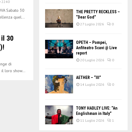
2240
VA Sabato 30
THE PRETTY RECKLESS –
llenza quel...
“Dear God”
27 Luglio 2026
0
il 30
OPETH – Pompei,
)!
Anfiteatro Scavi @ Live
report
20 Luglio 2026
0
inge di
il loro show...
AETHER – “III”
14 Luglio 2026
0
TONY HADLEY LIVE: “An
Englishman in Italy”
11 Luglio 2026
1