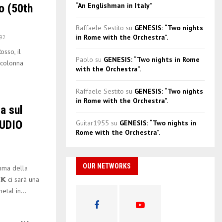
“An Englishman in Italy”
o (50th
Raffaele Sestito
su
GENESIS: “Two nights
in Rome with the Orchestra”.
92
osso, il
Paolo
su
GENESIS: “Two nights in Rome
 colonna
with the Orchestra”.
Raffaele Sestito
su
GENESIS: “Two nights
in Rome with the Orchestra”.
a sul
AUDIO
Guitar1955
su
GENESIS: “Two nights in
Rome with the Orchestra”.
OUR NETWORKS
ma della
𝗞 ci sarà una
tal in...