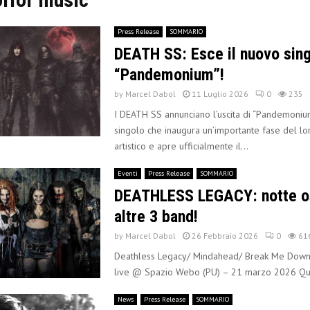
Press Release
SOMMARIO
DEATH SS: Esce il nuovo sin
“Pandemonium”!
by
Marcel Dabol
11 Luglio 2026
0
235
I DEATH SS annunciano l’uscita di “Pandemonium
singolo che inaugura un’importante fase del l
artistico e apre ufficialmente il...
Eventi
Press Release
SOMMARIO
DEATHLESS LEGACY: notte o
altre 3 band!
by
Marcel Dabol
26 Febbraio 2026
0
61
Deathless Legacy/ Mindahead/ Break Me Down
live @ Spazio Webo (PU) – 21 marzo 2026 Qua
News
Press Release
SOMMARIO