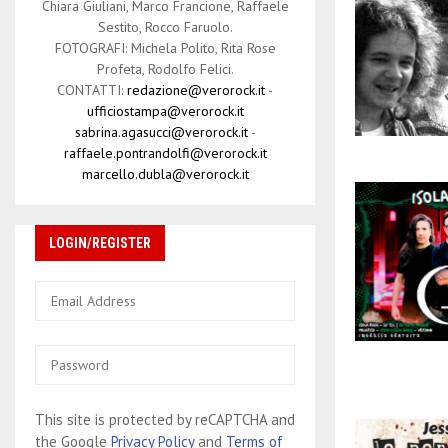
Chiara Giuliani, Marco Francione, Raffaele
Sestito, Rocco Faruolo.
FOTOGRAFI: Michela Polito, Rita Rose
Profeta, Rodolfo Felici.
CONTATTI:
redazione@verorock.it
-
ufficiostampa@verorock.it
sabrina.agasucci@verorock.it
-
raffaele.pontrandolfi@verorock.it
marcello.dubla@verorock.it
LOGIN/REGISTER
This site is protected by reCAPTCHA and
the Google
Privacy Policy
and
Terms of