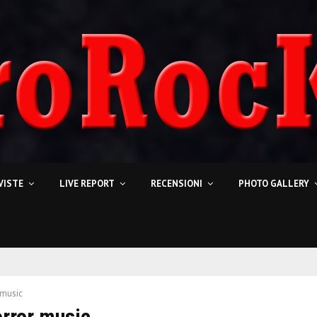
VISTE
LIVE REPORT
RECENSIONI
PHOTO GALLERY
 music
orror music