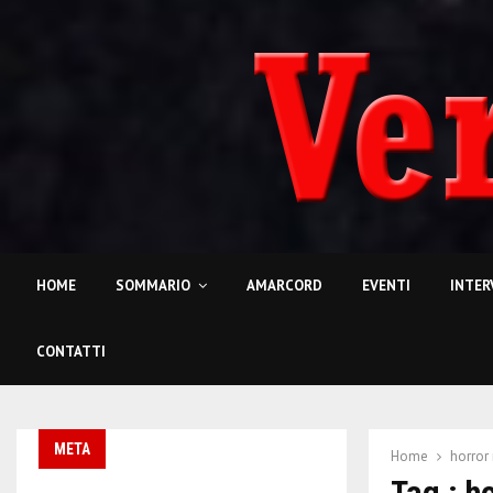
HOME
SOMMARIO
AMARCORD
EVENTI
INTER
CONTATTI
META
Home
horror
Tag : h