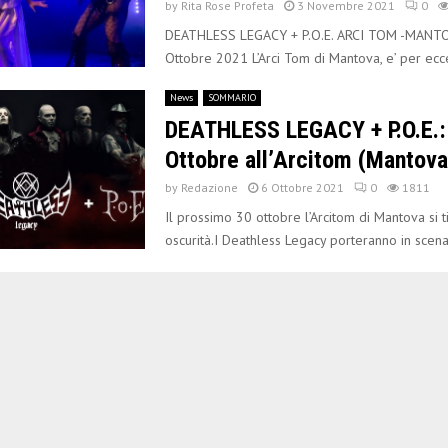
by
Rita Rose Profeta
3 Novembre 2021
0
DEATHLESS LEGACY + P.O.E. ARCI TOM -MANTO
Ottobre 2021 L’Arci Tom di Mantova, e’ per ecce
News
SOMMARIO
DEATHLESS LEGACY + P.O.E.: 
Ottobre all’Arcitom (Mantova
by
Redazione
6 Ottobre 2021
0
1811
Il prossimo 30 ottobre l’Arcitom di Mantova si t
oscurità.I Deathless Legacy porteranno in scena 