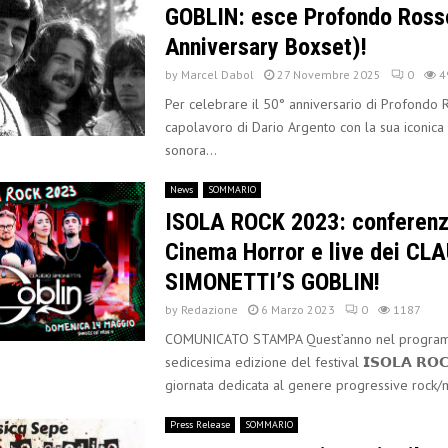
GOBLIN: esce Profondo Ross
Anniversary Boxset)!
by
Marcel Dabol
27 Novembre 2025
0
4
Per celebrare il 50° anniversario di Profondo R
capolavoro di Dario Argento con la sua iconica
sonora...
News
SOMMARIO
ISOLA ROCK 2023: conferenz
Cinema Horror e live dei CL
SIMONETTI’S GOBLIN!
by
Redazione
6 Marzo 2023
0
1187
COMUNICATO STAMPA Quest’anno nel program
sedicesima edizione del festival 𝗜𝗦𝗢𝗟𝗔 𝗥𝗢𝗖
giornata dedicata al genere progressive rock/me
Press Release
SOMMARIO