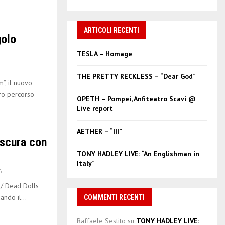
a
S
r
c
ARTICOLI RECENTI
E
golo
h
f
A
TESLA – Homage
o
r
R
THE PRETTY RECKLESS – “Dear God”
:
”, il nuovo
C
oro percorso
OPETH – Pompei, Anfiteatro Scavi @
Live report
H
AETHER – “III”
scura con
TONY HADLEY LIVE: “An Englishman in
Italy”
6
/ Dead Dolls
ndo il...
COMMENTI RECENTI
Raffaele Sestito
su
TONY HADLEY LIVE: