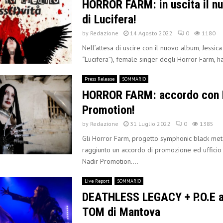
HORROR FARM: in uscita il nu
di Lucifera!
by
Redazione
14 Agosto 2022
0
1180
Nell’attesa di uscire con il nuovo album, Jessica
“Lucifera”), female singer degli Horror Farm, ha
Press Release
SOMMARIO
HORROR FARM: accordo con 
Promotion!
by
Redazione
31 Luglio 2022
0
1385
Gli Horror Farm, progetto symphonic black met
raggiunto un accordo di promozione ed ufficio
Nadir Promotion....
Live Report
SOMMARIO
DEATHLESS LEGACY + P.O.E a
TOM di Mantova