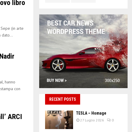
ovo libro
 Sepe (in arte
 dato...
Nadir
al, hanno
 stampa con
RECENT POSTS
TESLA – Homage
ll’ ARCI
27 Luglio 2026
0