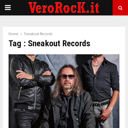
P
R
Home
Sneakout Records
I
Tag : Sneakout Records
M
A
R
Y
M