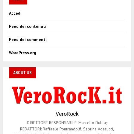
i
Accedi
g
Feed dei contenuti
a
z
Feed dei commenti
i
WordPress.org
o
n
ABOUT US
e
a
r
VeroRock
t
DIRETTORE RESPONSABILE: Marcello Dubla;
i
REDATTORI: Raffaele Pontrandolfi, Sabrina Agasucci,