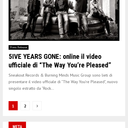
Press Release
5IVE YEARS GONE: online il video
ufficiale di “The Way You’re Pleased”
Sneakout Records & Burning Minds Music Group sono lieti di
presentare il video ufficiale di “The Way You’re Pleased”, nuovo
singolo estratto da “Rock...
N
1
2
a
v
META