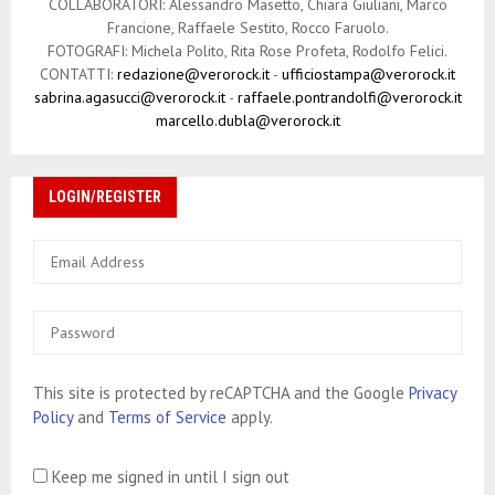
COLLABORATORI: Alessandro Masetto, Chiara Giuliani, Marco
c
Francione, Raffaele Sestito, Rocco Faruolo.
o
FOTOGRAFI: Michela Polito, Rita Rose Profeta, Rodolfo Felici.
CONTATTI:
redazione@verorock.it
-
ufficiostampa@verorock.it
l
sabrina.agasucci@verorock.it
-
raffaele.pontrandolfi@verorock.it
marcello.dubla@verorock.it
i
LOGIN/REGISTER
This site is protected by reCAPTCHA and the Google
Privacy
Policy
and
Terms of Service
apply.
Keep me signed in until I sign out