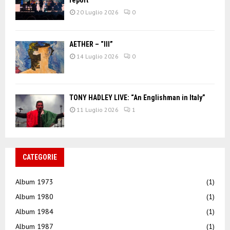
20 Luglio 2026
0
AETHER – “III”
14 Luglio 2026
0
TONY HADLEY LIVE: “An Englishman in Italy”
11 Luglio 2026
1
CATEGORIE
Album 1973
(1)
Album 1980
(1)
Album 1984
(1)
Album 1987
(1)