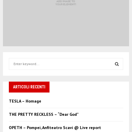
S
e
a
S
r
c
ARTICOLI RECENTI
E
h
f
A
TESLA – Homage
o
r
R
THE PRETTY RECKLESS – “Dear God”
:
C
OPETH – Pompei, Anfiteatro Scavi @ Live report