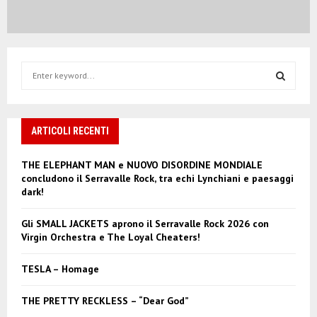
S
e
a
S
r
c
ARTICOLI RECENTI
E
h
f
A
THE ELEPHANT MAN e NUOVO DISORDINE MONDIALE
o
concludono il Serravalle Rock, tra echi Lynchiani e paesaggi
r
R
dark!
:
C
Gli SMALL JACKETS aprono il Serravalle Rock 2026 con
Virgin Orchestra e The Loyal Cheaters!
H
TESLA – Homage
THE PRETTY RECKLESS – “Dear God”