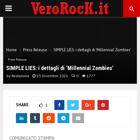
P
R
I
Home
Press Release
SIMPLE LIES: i dettagli di ‘Millennial Zombies’
M
Press Release
SIMPLE LIES: i dettagli di ‘Millennial Zombies’
A
by
Redazione
13 Dicembre 2021
0
1777
R
SHARE
1
Y
M
COMUNICATO STAMPA