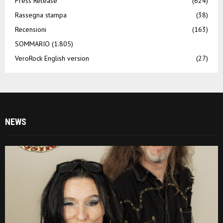
Press Release
(624)
Rassegna stampa
(38)
Recensioni
(163)
SOMMARIO
(1.805)
VeroRock English version
(27)
NEWS