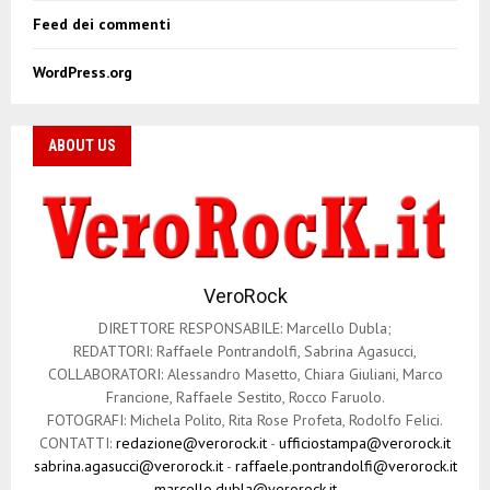
Feed dei commenti
WordPress.org
ABOUT US
VeroRock
DIRETTORE RESPONSABILE: Marcello Dubla;
REDATTORI: Raffaele Pontrandolfi, Sabrina Agasucci,
COLLABORATORI: Alessandro Masetto, Chiara Giuliani, Marco
Francione, Raffaele Sestito, Rocco Faruolo.
FOTOGRAFI: Michela Polito, Rita Rose Profeta, Rodolfo Felici.
CONTATTI:
redazione@verorock.it
-
ufficiostampa@verorock.it
sabrina.agasucci@verorock.it
-
raffaele.pontrandolfi@verorock.it
marcello.dubla@verorock.it