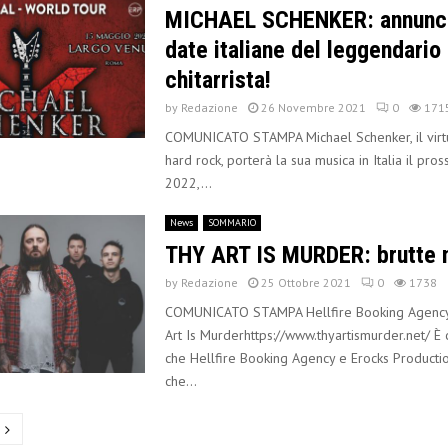
MICHAEL SCHENKER: annunci
date italiane del leggendario
chitarrista!
by
Redazione
26 Novembre 2021
0
171
COMUNICATO STAMPA Michael Schenker, il virtuo
hard rock, porterà la sua musica in Italia il pr
2022,...
News
SOMMARIO
THY ART IS MURDER: brutte n
by
Redazione
25 Ottobre 2021
0
1738
COMUNICATO STAMPA Hellfire Booking Agency
Art Is Murderhttps://www.thyartismurder.net/ È 
che Hellfire Booking Agency e Erocks Producti
che...