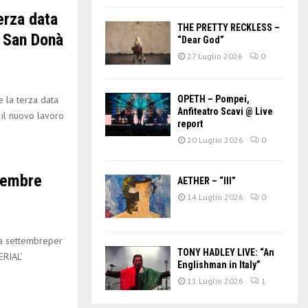
erza data
THE PRETTY RECKLESS –
, San Donà
“Dear God”
27 Luglio 2026
0
la terza data
OPETH – Pompei,
Anfiteatro Scavi @ Live
 il nuovo lavoro
report
20 Luglio 2026
0
tembre
AETHER – “III”
14 Luglio 2026
0
 settembreper
TONY HADLEY LIVE: “An
ERIAL’
Englishman in Italy”
11 Luglio 2026
1