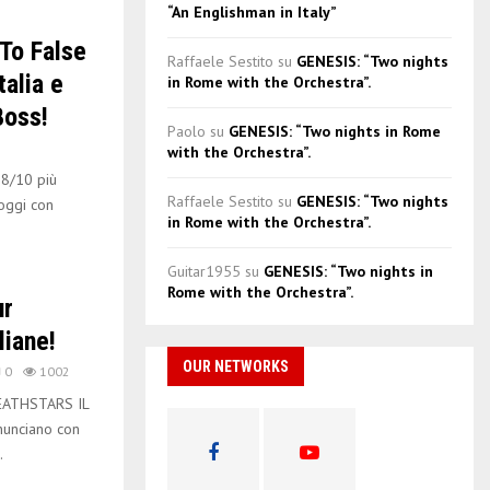
“An Englishman in Italy”
To False
Raffaele Sestito
su
GENESIS: “Two nights
talia e
in Rome with the Orchestra”.
Boss!
Paolo
su
GENESIS: “Two nights in Rome
with the Orchestra”.
8/10 più
Raffaele Sestito
su
GENESIS: “Two nights
ggi con
in Rome with the Orchestra”.
Guitar1955
su
GENESIS: “Two nights in
Rome with the Orchestra”.
ur
liane!
OUR NETWORKS
0
1002
EATHSTARS IL
unciano con
.