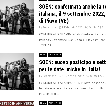
SOEN: confermata anche la t
italiana, il 9 settembre 2022
di Piave (VE)
by
Redazione
1 Febbraio 2022
0
1597
COMUNICATO STAMPA SOEN Confermata anche 
italiana:9 settembre, San Donà di Piave (VE)con
‘IMPERIAL’...
News
SOMMARIO
SOEN: nuovo posticipo a set
per le date uniche in Italia!
by
Redazione
21 Gennaio 2022
0
1729
COMUNICATO STAMPA SOEN Nuovo posticipo a
le date uniche in Italia con il nuovo lavoro ‘IMP
Posticipati di...
News
SOMMARIO