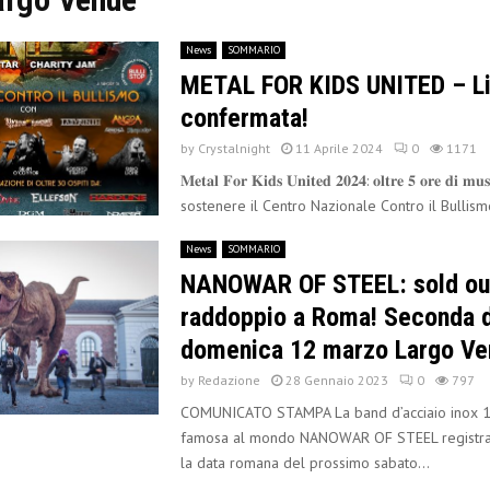
News
SOMMARIO
METAL FOR KIDS UNITED – Li
confermata!
by
Crystalnight
11 Aprile 2024
0
1171
𝐌𝐞𝐭𝐚𝐥 𝐅𝐨𝐫 𝐊𝐢𝐝𝐬 𝐔𝐧𝐢𝐭𝐞𝐝 𝟐𝟎𝟐𝟒: 𝐨𝐥𝐭𝐫𝐞 𝟓 𝐨𝐫𝐞 𝐝𝐢 𝐦𝐮
sostenere il Centro Nazionale Contro il Bullism
News
SOMMARIO
NANOWAR OF STEEL: sold ou
raddoppio a Roma! Seconda 
domenica 12 marzo Largo Ve
by
Redazione
28 Gennaio 2023
0
797
COMUNICATO STAMPA La band d’acciaio inox 1
famosa al mondo NANOWAR OF STEEL registra 
la data romana del prossimo sabato...