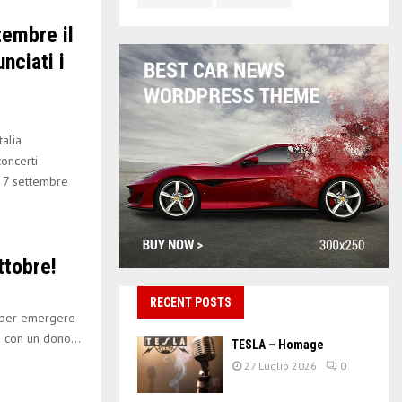
tembre il
nciati i
alia
oncerti
ì 7 settembre
ttobre!
RECENT POSTS
 per emergere
d con un dono...
TESLA – Homage
27 Luglio 2026
0