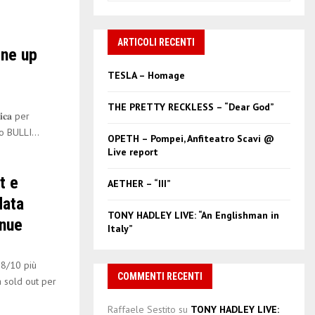
a
S
r
c
ARTICOLI RECENTI
E
ne up
h
f
A
TESLA – Homage
o
r
R
THE PRETTY RECKLESS – “Dear God”
:
𝐬𝐢𝐜𝐚 per
C
o BULLI...
OPETH – Pompei, Anfiteatro Scavi @
Live report
H
t e
AETHER – “III”
data
TONY HADLEY LIVE: “An Englishman in
nue
Italy”
8/10 più
COMMENTI RECENTI
sold out per
Raffaele Sestito
su
TONY HADLEY LIVE: