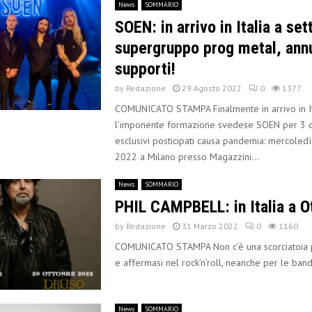
News
SOMMARIO
SOEN: in arrivo in Italia a set
supergruppo prog metal, annu
supporti!
by
Redazione
29 Agosto 2022
0
1377
COMUNICATO STAMPA Finalmente in arrivo in It
l’imponente formazione svedese SOEN per 3 c
esclusivi posticipati causa pandemia: mercoled
2022 a Milano presso Magazzini...
News
SOMMARIO
PHIL CAMPBELL: in Italia a O
by
Redazione
31 Marzo 2022
0
1160
COMUNICATO STAMPA Non c’è una scorciatoia
e affermasi nel rock’n’roll, neanche per le ban
News
SOMMARIO