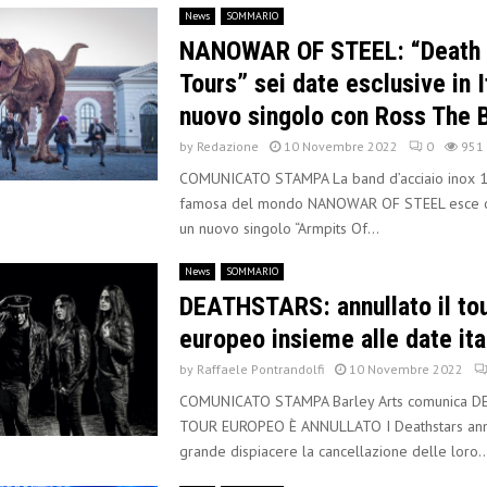
News
SOMMARIO
NANOWAR OF STEEL: “Death 
Tours” sei date esclusive in I
nuovo singolo con Ross The 
by
Redazione
10 Novembre 2022
0
951
COMUNICATO STAMPA La band d’acciaio inox 1
famosa del mondo NANOWAR OF STEEL esce o
un nuovo singolo “Armpits Of...
News
SOMMARIO
DEATHSTARS: annullato il to
europeo insieme alle date ita
by
Raffaele Pontrandolfi
10 Novembre 2022
COMUNICATO STAMPA Barley Arts comunica D
TOUR EUROPEO È ANNULLATO I Deathstars ann
grande dispiacere la cancellazione delle loro..