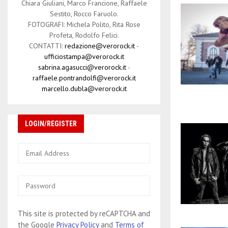
Chiara Giuliani, Marco Francione, Raffaele
Sestito, Rocco Faruolo.
FOTOGRAFI: Michela Polito, Rita Rose
Profeta, Rodolfo Felici.
CONTATTI:
redazione@verorock.it
-
ufficiostampa@verorock.it
sabrina.agasucci@verorock.it
-
raffaele.pontrandolfi@verorock.it
marcello.dubla@verorock.it
LOGIN/REGISTER
This site is protected by reCAPTCHA and
the Google
Privacy Policy
and
Terms of