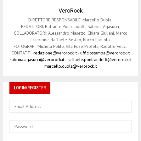
VeroRock
DIRETTORE RESPONSABILE: Marcello Dubla;
REDATTORI: Raffaele Pontrandolfi, Sabrina Agasucci,
COLLABORATORI: Alessandro Masetto, Chiara Giuliani, Marco
Francione, Raffaele Sestito, Rocco Faruolo.
FOTOGRAFI: Michela Polito, Rita Rose Profeta, Rodolfo Felici.
CONTATTI:
redazione@verorock.it
-
ufficiostampa@verorock.it
sabrina.agasucci@verorock.it
-
raffaele.pontrandolfi@verorock.it
marcello.dubla@verorock.it
LOGIN/REGISTER