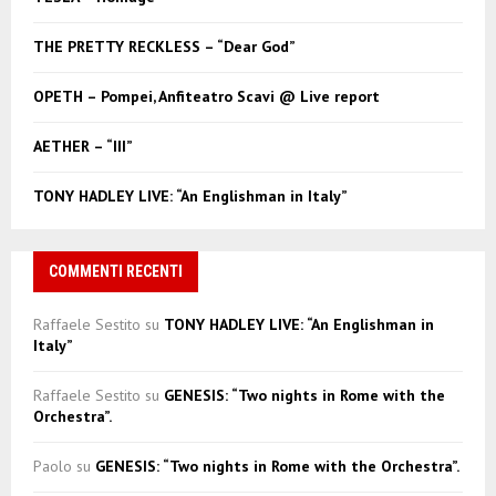
o
r
R
THE PRETTY RECKLESS – “Dear God”
:
C
OPETH – Pompei, Anfiteatro Scavi @ Live report
H
AETHER – “III”
TONY HADLEY LIVE: “An Englishman in Italy”
COMMENTI RECENTI
Raffaele Sestito
su
TONY HADLEY LIVE: “An Englishman in
Italy”
Raffaele Sestito
su
GENESIS: “Two nights in Rome with the
Orchestra”.
Paolo
su
GENESIS: “Two nights in Rome with the Orchestra”.