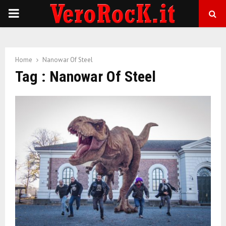
P
R
Home
Nanowar Of Steel
I
Tag : Nanowar Of Steel
M
A
R
Y
M