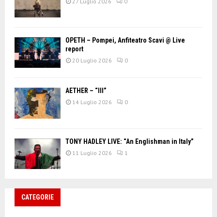
27 Luglio 2026
0
OPETH – Pompei, Anfiteatro Scavi @ Live
report
20 Luglio 2026
0
AETHER – “III”
14 Luglio 2026
0
TONY HADLEY LIVE: “An Englishman in Italy”
11 Luglio 2026
1
CATEGORIE