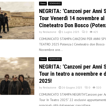
News
SOMMARIO
NEGRITA: ‘Canzoni per Anni S
Tour Venerdì 14 novembre al
Cineteatro Don Bosco (Poten
by
Redazione
1 Luglio 2025
0
425
COMUNICATO STAMPA CANZONI PER ANNI SPI
TEATRO 2025 Potenza | Cineteatro don Bosco 
Novembre ore...
News
SOMMARIO
NEGRITA: ‘Canzoni per Anni S
Tour in teatro a novembre e
2025!
by
Redazione
26 Giugno 2025
0
320
COMUNICATO STAMPA NEGRITA“Canzoni per Ann
Tour In Teatro 2025” 22 esclusivi appuntamenti 
principali città italianeper riascoltare...