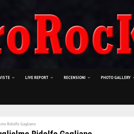
VISTE
LIVE REPORT
RECENSIONI
PHOTO GALLERY
lmo Ridolfo Gagliano
uglielmo Ridolfo Gagliano