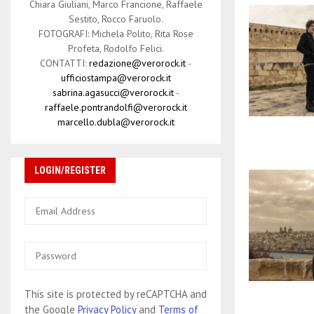
Chiara Giuliani, Marco Francione, Raffaele
Sestito, Rocco Faruolo.
FOTOGRAFI: Michela Polito, Rita Rose
Profeta, Rodolfo Felici.
CONTATTI:
redazione@verorock.it
-
ufficiostampa@verorock.it
sabrina.agasucci@verorock.it
-
raffaele.pontrandolfi@verorock.it
marcello.dubla@verorock.it
LOGIN/REGISTER
This site is protected by reCAPTCHA and
the Google
Privacy Policy
and
Terms of