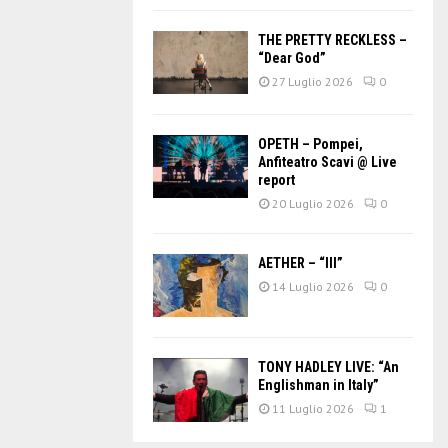
THE PRETTY RECKLESS –
“Dear God”
27 Luglio 2026
0
OPETH – Pompei,
Anfiteatro Scavi @ Live
report
20 Luglio 2026
0
AETHER – “III”
14 Luglio 2026
0
TONY HADLEY LIVE: “An
Englishman in Italy”
11 Luglio 2026
1