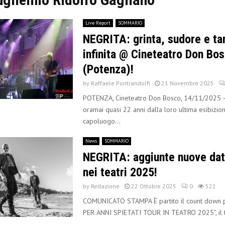
Live Report
SOMMARIO
NEGRITA: grinta, sudore e tan
infinita @ Cineteatro Don Bo
(Potenza)!
by
Raffaele Pontrandolfi
21 Novembre 2025
POTENZA, Cineteatro Don Bosco, 14/11/2025 – 
oramai quasi 22 anni dalla loro ultima esibizio
capoluogo...
News
SOMMARIO
NEGRITA: aggiunte nuove date
nei teatri 2025!
by
Redazione
22 Ottobre 2025
0
522
COMUNICATO STAMPA È partito il count down p
PER ANNI SPIETATI TOUR IN TEATRO 2025”, il t