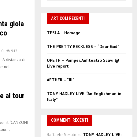
a
S
r
c
ARTICOLI RECENTI
E
ta gioia
h
f
A
sco
TESLA – Homage
o
r
R
THE PRETTY RECKLESS – “Dear God”
:
0
947
C
A distanza di
OPETH – Pompei, Anfiteatro Scavi @
Live report
ne nel
H
AETHER – “III”
TONY HADLEY LIVE: “An Englishman in
 al tour
Italy”
COMMENTI RECENTI
er il “CANZONI
our...
Raffaele Sestito
su
TONY HADLEY LIVE: