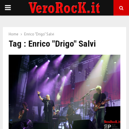
P
R
Home
Enrico "Drigo" Salvi
I
Tag : Enrico "Drigo" Salvi
M
A
R
Y
M