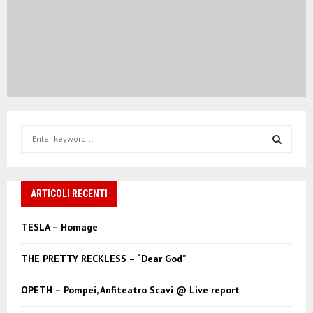
S
e
a
S
r
c
ARTICOLI RECENTI
E
h
f
A
TESLA – Homage
o
r
R
THE PRETTY RECKLESS – “Dear God”
:
C
OPETH – Pompei, Anfiteatro Scavi @ Live report
H