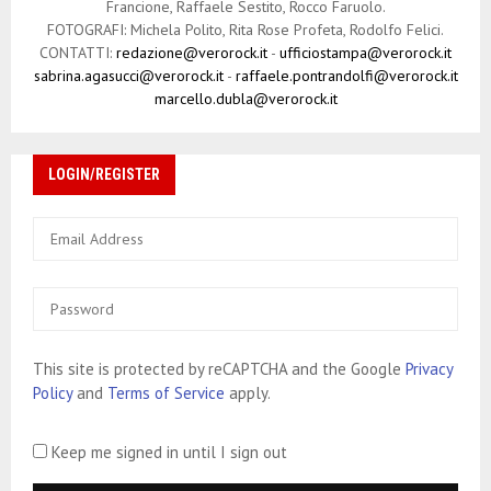
Francione, Raffaele Sestito, Rocco Faruolo.
FOTOGRAFI: Michela Polito, Rita Rose Profeta, Rodolfo Felici.
CONTATTI:
redazione@verorock.it
-
ufficiostampa@verorock.it
sabrina.agasucci@verorock.it
-
raffaele.pontrandolfi@verorock.it
marcello.dubla@verorock.it
LOGIN/REGISTER
This site is protected by reCAPTCHA and the Google
Privacy
Policy
and
Terms of Service
apply.
Keep me signed in until I sign out