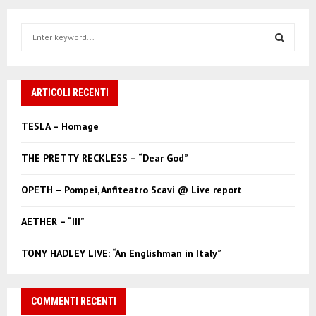
S
e
a
S
r
c
ARTICOLI RECENTI
E
h
f
A
TESLA – Homage
o
r
R
THE PRETTY RECKLESS – “Dear God”
:
C
OPETH – Pompei, Anfiteatro Scavi @ Live report
H
AETHER – “III”
TONY HADLEY LIVE: “An Englishman in Italy”
COMMENTI RECENTI