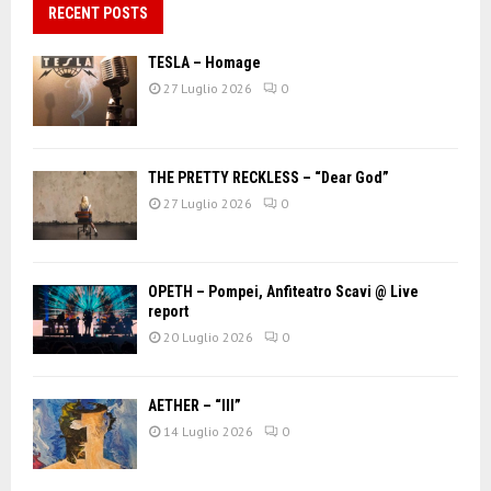
RECENT POSTS
TESLA – Homage
27 Luglio 2026
0
THE PRETTY RECKLESS – “Dear God”
27 Luglio 2026
0
OPETH – Pompei, Anfiteatro Scavi @ Live
report
20 Luglio 2026
0
AETHER – “III”
14 Luglio 2026
0