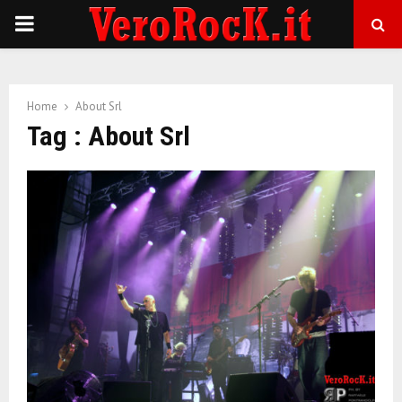
P
R
Home
About Srl
I
Tag : About Srl
M
A
R
Y
M