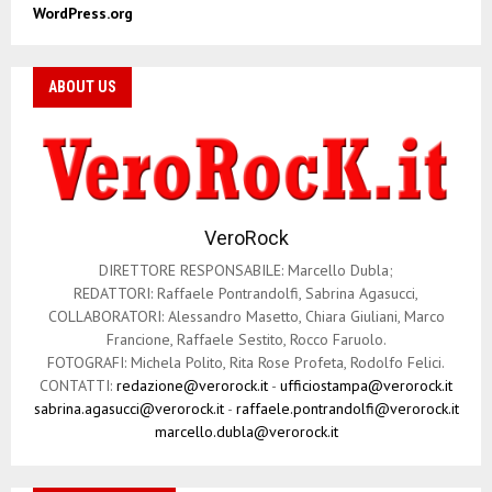
WordPress.org
ABOUT US
VeroRock
DIRETTORE RESPONSABILE: Marcello Dubla;
REDATTORI: Raffaele Pontrandolfi, Sabrina Agasucci,
COLLABORATORI: Alessandro Masetto, Chiara Giuliani, Marco
Francione, Raffaele Sestito, Rocco Faruolo.
FOTOGRAFI: Michela Polito, Rita Rose Profeta, Rodolfo Felici.
CONTATTI:
redazione@verorock.it
-
ufficiostampa@verorock.it
sabrina.agasucci@verorock.it
-
raffaele.pontrandolfi@verorock.it
marcello.dubla@verorock.it