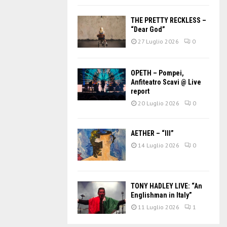
THE PRETTY RECKLESS –
“Dear God”
27 Luglio 2026
0
OPETH – Pompei,
Anfiteatro Scavi @ Live
report
20 Luglio 2026
0
AETHER – “III”
14 Luglio 2026
0
TONY HADLEY LIVE: “An
Englishman in Italy”
11 Luglio 2026
1