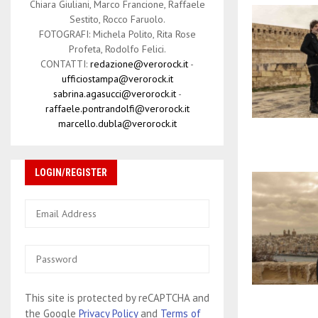
Chiara Giuliani, Marco Francione, Raffaele
Sestito, Rocco Faruolo.
FOTOGRAFI: Michela Polito, Rita Rose
Profeta, Rodolfo Felici.
CONTATTI:
redazione@verorock.it
-
ufficiostampa@verorock.it
sabrina.agasucci@verorock.it
-
raffaele.pontrandolfi@verorock.it
marcello.dubla@verorock.it
LOGIN/REGISTER
This site is protected by reCAPTCHA and
the Google
Privacy Policy
and
Terms of