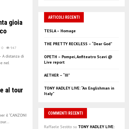
a
S
r
c
ARTICOLI RECENTI
E
ta gioia
h
f
A
sco
TESLA – Homage
o
r
R
THE PRETTY RECKLESS – “Dear God”
:
0
947
C
A distanza di
OPETH – Pompei, Anfiteatro Scavi @
Live report
ne nel
H
AETHER – “III”
TONY HADLEY LIVE: “An Englishman in
 al tour
Italy”
COMMENTI RECENTI
er il “CANZONI
our...
Raffaele Sestito
su
TONY HADLEY LIVE: