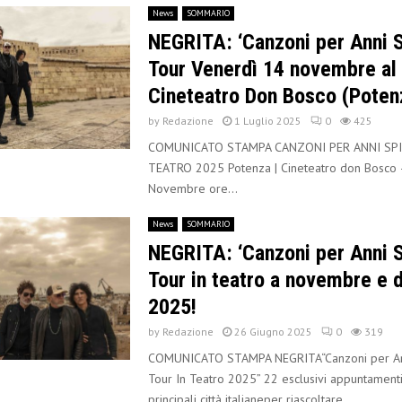
News
SOMMARIO
NEGRITA: ‘Canzoni per Anni S
Tour Venerdì 14 novembre al
Cineteatro Don Bosco (Poten
by
Redazione
1 Luglio 2025
0
425
COMUNICATO STAMPA CANZONI PER ANNI SPI
TEATRO 2025 Potenza | Cineteatro don Bosco 
Novembre ore...
News
SOMMARIO
NEGRITA: ‘Canzoni per Anni S
Tour in teatro a novembre e
2025!
by
Redazione
26 Giugno 2025
0
319
COMUNICATO STAMPA NEGRITA“Canzoni per Ann
Tour In Teatro 2025” 22 esclusivi appuntamenti 
principali città italianeper riascoltare...