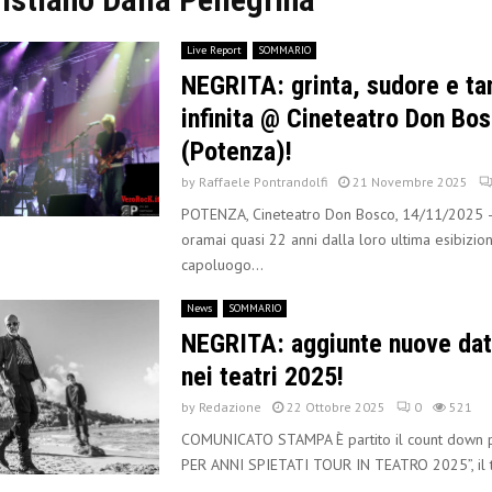
Live Report
SOMMARIO
NEGRITA: grinta, sudore e tan
infinita @ Cineteatro Don Bo
(Potenza)!
by
Raffaele Pontrandolfi
21 Novembre 2025
POTENZA, Cineteatro Don Bosco, 14/11/2025 – 
oramai quasi 22 anni dalla loro ultima esibizio
capoluogo...
News
SOMMARIO
NEGRITA: aggiunte nuove date
nei teatri 2025!
by
Redazione
22 Ottobre 2025
0
521
COMUNICATO STAMPA È partito il count down p
PER ANNI SPIETATI TOUR IN TEATRO 2025”, il t