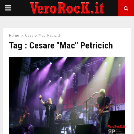
P
R
Home
Cesare "Mac" Petricich
I
Tag : Cesare "Mac" Petricich
M
A
R
Y
M