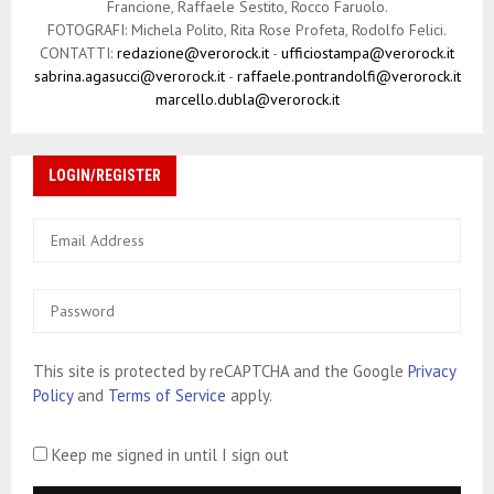
Francione, Raffaele Sestito, Rocco Faruolo.
FOTOGRAFI: Michela Polito, Rita Rose Profeta, Rodolfo Felici.
CONTATTI:
redazione@verorock.it
-
ufficiostampa@verorock.it
sabrina.agasucci@verorock.it
-
raffaele.pontrandolfi@verorock.it
marcello.dubla@verorock.it
LOGIN/REGISTER
This site is protected by reCAPTCHA and the Google
Privacy
Policy
and
Terms of Service
apply.
Keep me signed in until I sign out