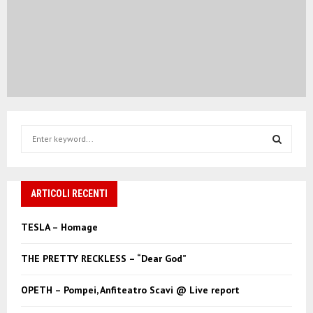
S
e
a
S
r
c
ARTICOLI RECENTI
E
h
f
A
TESLA – Homage
o
r
R
THE PRETTY RECKLESS – “Dear God”
:
C
OPETH – Pompei, Anfiteatro Scavi @ Live report
H