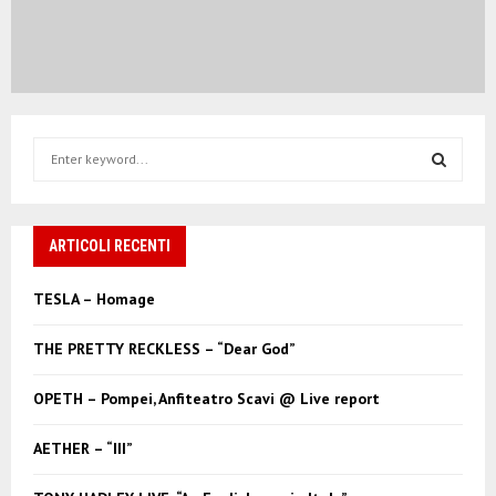
S
e
a
S
r
c
ARTICOLI RECENTI
E
h
f
A
TESLA – Homage
o
r
R
THE PRETTY RECKLESS – “Dear God”
:
C
OPETH – Pompei, Anfiteatro Scavi @ Live report
H
AETHER – “III”