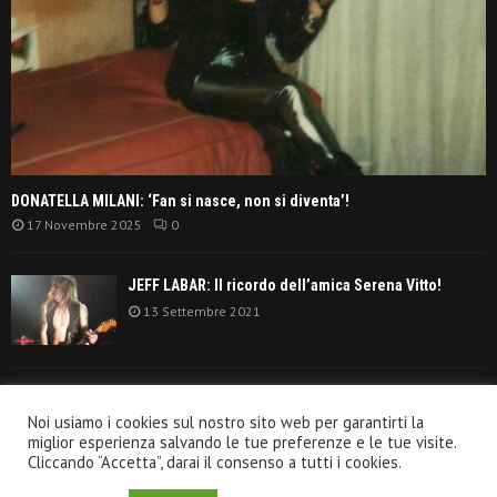
DONATELLA MILANI: ‘Fan si nasce, non si diventa’!
17 Novembre 2025
0
JEFF LABAR: Il ricordo dell’amica Serena Vitto!
13 Settembre 2021
TANGERINE DREAM: ‘La classifica album anni
Noi usiamo i cookies sul nostro sito web per garantirti la
settanta’!
miglior esperienza salvando le tue preferenze e le tue visite.
30 Giugno 2021
Cliccando “Accetta”, darai il consenso a tutti i cookies.