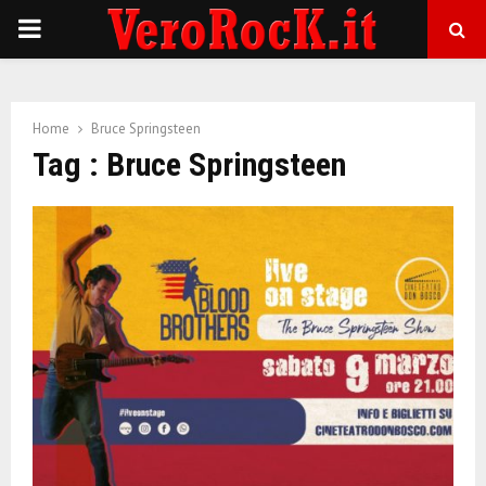
P
R
Home
Bruce Springsteen
I
Tag : Bruce Springsteen
M
A
R
Y
M