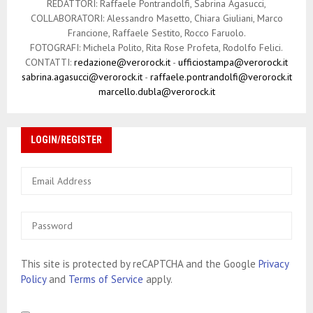
REDATTORI: Raffaele Pontrandolfi, Sabrina Agasucci,
COLLABORATORI: Alessandro Masetto, Chiara Giuliani, Marco
Francione, Raffaele Sestito, Rocco Faruolo.
FOTOGRAFI: Michela Polito, Rita Rose Profeta, Rodolfo Felici.
CONTATTI:
redazione@verorock.it
-
ufficiostampa@verorock.it
sabrina.agasucci@verorock.it
-
raffaele.pontrandolfi@verorock.it
marcello.dubla@verorock.it
LOGIN/REGISTER
This site is protected by reCAPTCHA and the Google
Privacy
Policy
and
Terms of Service
apply.