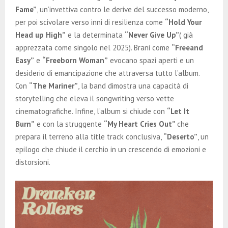
Fame”
, un’invettiva contro le derive del successo moderno,
per poi scivolare verso inni di resilienza come
“Hold Your
Head up High”
e la determinata
“Never Give Up”
( già
apprezzata come singolo nel 2025). Brani come
“Freeand
Easy”
e
“Freeborn Woman”
evocano spazi aperti e un
desiderio di emancipazione che attraversa tutto l’album.
Con
“The Mariner”
, la band dimostra una capacità di
storytelling che eleva il songwriting verso vette
cinematografiche. Infine, l’album si chiude con
“Let It
Burn”
e con la struggente
“My Heart Cries Out”
che
prepara il terreno alla title track conclusiva,
“Deserto”
, un
epilogo che chiude il cerchio in un crescendo di emozioni e
distorsioni.