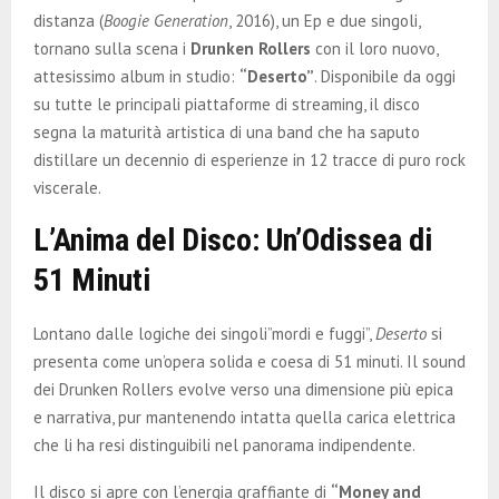
E
distanza (
Boogie Generation
, 2016), un Ep e due singoli,
tornano sulla scena i
Drunken Rollers
con il loro nuovo,
N
attesissimo album in studio:
“Deserto”
. Disponibile da oggi
su tutte le principali piattaforme di streaming, il disco
U
segna la maturità artistica di una band che ha saputo
distillare un decennio di esperienze in 12 tracce di puro rock
viscerale.
L’Anima del Disco: Un’Odissea di
51 Minuti
Lontano dalle logiche dei singoli”mordi e fuggi”,
Deserto
si
presenta come un’opera solida e coesa di 51 minuti. Il sound
dei Drunken Rollers evolve verso una dimensione più epica
e narrativa, pur mantenendo intatta quella carica elettrica
che li ha resi distinguibili nel panorama indipendente.
Il disco si apre con l’energia graffiante di
“Money and