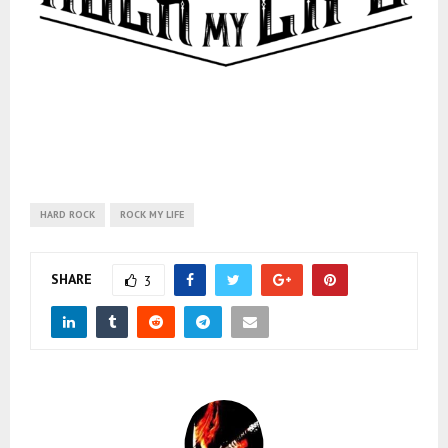
HARD ROCK
ROCK MY LIFE
SHARE
3