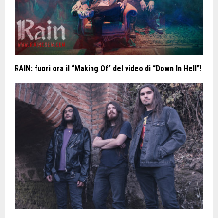
RAIN: fuori ora il “Making Of” del video di “Down In Hell”!