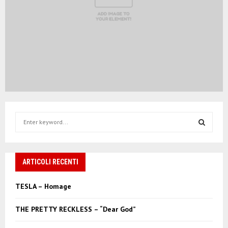
S
e
a
S
r
c
ARTICOLI RECENTI
E
h
f
A
TESLA – Homage
o
r
R
THE PRETTY RECKLESS – “Dear God”
:
C