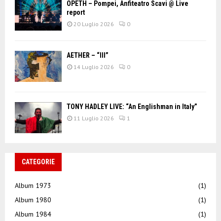
OPETH – Pompei, Anfiteatro Scavi @ Live
report
20 Luglio 2026
0
AETHER – “III”
14 Luglio 2026
0
TONY HADLEY LIVE: “An Englishman in Italy”
11 Luglio 2026
1
CATEGORIE
Album 1973
(1)
Album 1980
(1)
Album 1984
(1)