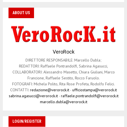
ABOUT US
VeroRock
DIRETTORE RESPONSABILE: Marcello Dubla;
REDATTORI: Raffaele Pontrandolfi, Sabrina Agasucci,
COLLABORATORI: Alessandro Masetto, Chiara Giuliani, Marco
Francione, Raffaele Sestito, Rocco Faruolo.
FOTOGRAFI: Michela Polito, Rita Rose Profeta, Rodolfo Felici.
CONTATTI:
redazione@verorock.it
-
ufficiostampa@verorock.it
sabrina.agasucci@verorock.it
-
raffaele.pontrandolfi@verorock.it
marcello.dubla@verorock.it
LOGIN/REGISTER