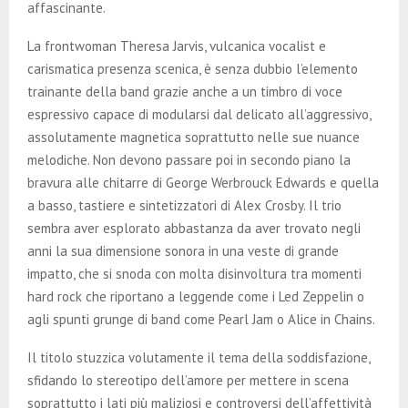
affascinante.
La frontwoman Theresa Jarvis, vulcanica vocalist e
carismatica presenza scenica, è senza dubbio l’elemento
trainante della band grazie anche a un timbro di voce
espressivo capace di modularsi dal delicato all’aggressivo,
assolutamente magnetica soprattutto nelle sue nuance
melodiche. Non devono passare poi in secondo piano la
bravura alle chitarre di George Werbrouck Edwards e quella
a basso, tastiere e sintetizzatori di Alex Crosby. Il trio
sembra aver esplorato abbastanza da aver trovato negli
anni la sua dimensione sonora in una veste di grande
impatto, che si snoda con molta disinvoltura tra momenti
hard rock che riportano a leggende come i Led Zeppelin o
agli spunti grunge di band come Pearl Jam o Alice in Chains.
Il titolo stuzzica volutamente il tema della soddisfazione,
sfidando lo stereotipo dell’amore per mettere in scena
soprattutto i lati più maliziosi e controversi dell’affettività