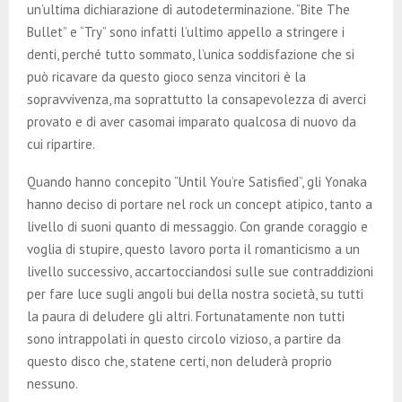
un’ultima dichiarazione di autodeterminazione. “Bite The
Bullet” e “Try” sono infatti l’ultimo appello a stringere i
denti, perché tutto sommato, l’unica soddisfazione che si
può ricavare da questo gioco senza vincitori è la
sopravvivenza, ma soprattutto la consapevolezza di averci
provato e di aver casomai imparato qualcosa di nuovo da
cui ripartire.
Quando hanno concepito “Until You’re Satisfied”, gli Yonaka
hanno deciso di portare nel rock un concept atipico, tanto a
livello di suoni quanto di messaggio. Con grande coraggio e
voglia di stupire, questo lavoro porta il romanticismo a un
livello successivo, accartocciandosi sulle sue contraddizioni
per fare luce sugli angoli bui della nostra società, su tutti
la paura di deludere gli altri. Fortunatamente non tutti
sono intrappolati in questo circolo vizioso, a partire da
questo disco che, statene certi, non deluderà proprio
nessuno.