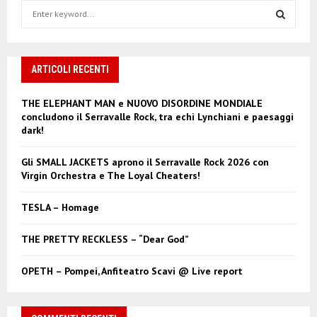
S
e
a
S
r
c
ARTICOLI RECENTI
E
h
f
A
THE ELEPHANT MAN e NUOVO DISORDINE MONDIALE
o
concludono il Serravalle Rock, tra echi Lynchiani e paesaggi
r
R
dark!
:
C
Gli SMALL JACKETS aprono il Serravalle Rock 2026 con
Virgin Orchestra e The Loyal Cheaters!
H
TESLA – Homage
THE PRETTY RECKLESS – “Dear God”
OPETH – Pompei, Anfiteatro Scavi @ Live report