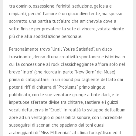
tra dominio, ossessione, ferinità, seduzione, gelosia e
rimpianti; perché l’amore è un gioco divertente, ma spesso
scorretto, una partita tutt’altro che amichevole dove a
volte finisce per prevalere la sete di vincere, votata niente
più che alla soddisfazione personale.
Personalmente trovo “Until You’re Satisfied”, un disco
trascinante, denso di una creatività spontanea e istintiva in
cui la concessione al rock classicheggiante affiora solo nel
breve “Intro” (che ricorda in parte “New Born” dei Muse),
prima di catapultarsi in un sound più tagliente dettato dai
potenti riff di chitarra di “Problems”, primo singolo
pubblicato, con le sue venature grunge a tinte dark, e le
impetuose sferzate divise tra chitarre, tastiere e i guizzi
vocali della Jervis in “Cruel”. In realtà lo sviluppo dell’album
apre ad un ventaglio di possibilità sonore, con l’incredibile
susseguirsi di scenari che spaziano dai toni quasi
arabeggianti di “Miss Millennial” al clima funky/disco ed il