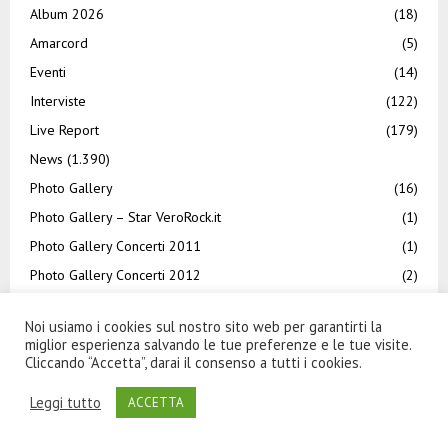
Album 2026
(18)
Amarcord
(5)
Eventi
(14)
Interviste
(122)
Live Report
(179)
News
(1.390)
Photo Gallery
(16)
Photo Gallery – Star VeroRock.it
(1)
Photo Gallery Concerti 2011
(1)
Photo Gallery Concerti 2012
(2)
Photo Gallery Concerti 2014
(2)
Noi usiamo i cookies sul nostro sito web per garantirti la
Photo Gallery Concerti 2019
(4)
miglior esperienza salvando le tue preferenze e le tue visite.
Press Release
(624)
Cliccando “Accetta”, darai il consenso a tutti i cookies.
Rassegna stampa
(38)
Leggi tutto
ACCETTA
Recensioni
(163)