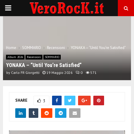
P
R
I
Home
SOMMARIO
Recensioni
YONAKA – “Until You’re Satisfied”
M
Album 2026
Recensioni
SOMMARIO
YONAKA – “Until You’re Satisfied”
A
by
Carlo FR Giorgetti
19 Maggio 2026
0
571
R
SHARE
3
Y
M