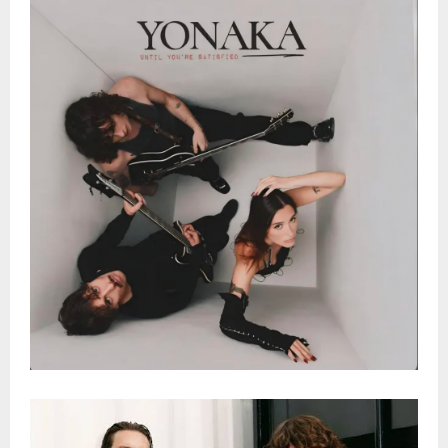
E
N
U