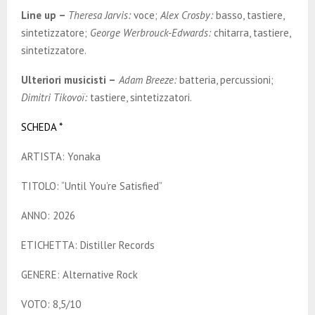
Line up –
Theresa Jarvis:
voce;
Alex Crosby:
basso, tastiere,
sintetizzatore;
George Werbrouck-Edwards:
chitarra, tastiere,
sintetizzatore.
Ulteriori musicisti –
Adam Breeze:
batteria, percussioni;
Dimitri Tikovoï:
tastiere, sintetizzatori.
SCHEDA *
ARTISTA: Yonaka
TITOLO: “Until You’re Satisfied”
ANNO: 2026
ETICHETTA: Distiller Records
GENERE: Alternative Rock
VOTO: 8,5/10