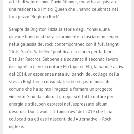
artisti di valore come David Gilmour, che vi ha acquistato
una residenza, o i mitici Queen che l’hanno celebrata nel
loro pezzo “Brighton Rock”.
Sempre da Brighton inizia la storia degli Yonaka, una
giovane band destinata sicuramente a lasciare un segno
nella galassia del rock contemporaneo con il full lenght
“Until You’re Satisfied” pubblicato a marzo per la label
Distiller Records. Sebbene sia soltanto il secondo lavoro
discografico (senza contare Mixtape ed EP), la band è attiva
dal 2014, un’esperienza nata sui banchi del college della
stessa Brighton e consolidatosi in un gusto musicale
comune che ha spinto i ragazzi a formare un progetto
vincente. Sino da subito il gruppo si è fatto notare per
energia e stile, ben espressi nell’apprezzato album
d’esordio “Don’t wait ‘Til Tomorrow” del 2019 che li ha
collocati tra gli astri nascenti dell’Alternative – Rock
inglese.