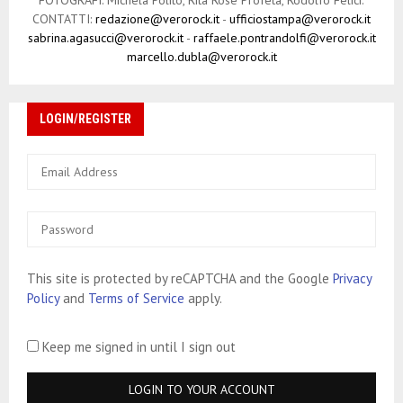
CONTATTI:
redazione@verorock.it
-
ufficiostampa@verorock.it
sabrina.agasucci@verorock.it
-
raffaele.pontrandolfi@verorock.it
marcello.dubla@verorock.it
LOGIN/REGISTER
This site is protected by reCAPTCHA and the Google
Privacy
Policy
and
Terms of Service
apply.
Keep me signed in until I sign out