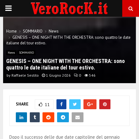
P
R
Home
SOMMARIO
News
GENESIS – ONE NIGHT WITH THE ORCHESTRA: sono quattro le date
I
italiane del tour estivo.
News
SOMMARIO
M
GENESIS – ONE NIGHT WITH THE ORCHESTRA: sono
quattro le date italiane del tour estivo.
A
by
Raffaele Sestito
1 Giugno 2026
0
546
R
SHARE
11
Y
M
Dopo il successo delle due date capitoline del gennaio