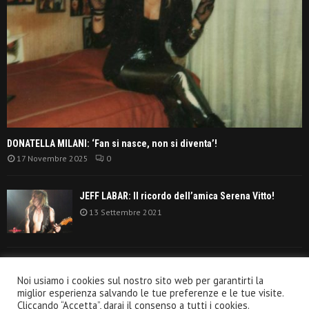
DONATELLA MILANI: ‘Fan si nasce, non si diventa’!
17 Novembre 2025
0
JEFF LABAR: Il ricordo dell’amica Serena Vitto!
13 Settembre 2021
TANGERINE DREAM: ‘La classifica album anni
Noi usiamo i cookies sul nostro sito web per garantirti la
settanta’!
miglior esperienza salvando le tue preferenze e le tue visite.
30 Giugno 2021
Cliccando “Accetta”, darai il consenso a tutti i cookies.