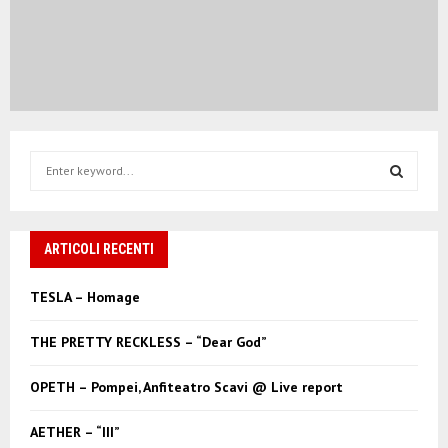
S
e
a
S
r
c
ARTICOLI RECENTI
E
h
f
A
TESLA – Homage
o
r
R
THE PRETTY RECKLESS – “Dear God”
:
C
OPETH – Pompei, Anfiteatro Scavi @ Live report
H
AETHER – “III”