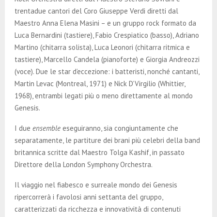
trentadue cantori del Coro Giuseppe Verdi diretti dal
Maestro Anna Elena Masini – e un gruppo rock formato da
Luca Bernardini (tastiere), Fabio Crespiatico (basso), Adriano
Martino (chitarra solista), Luca Leonori (chitarra ritmica e
tastiere), Marcello Candela (pianoforte) e Giorgia Andreozzi
(voce). Due le star d’eccezione: i batteristi, nonché cantanti,
Martin Levac (Montreal, 1971) e Nick D’Virgilio (Whittier,
1968), entrambi legati più o meno direttamente al mondo
Genesis.
I due
ensemble
eseguiranno, sia congiuntamente che
separatamente, le partiture dei brani più celebri della band
britannica scritte dal Maestro Tolga Kashif, in passato
Direttore della London Symphony Orchestra.
Il viaggio nel fiabesco e surreale mondo dei Genesis
ripercorrerà i favolosi anni settanta del gruppo,
caratterizzati da ricchezza e innovatività di contenuti