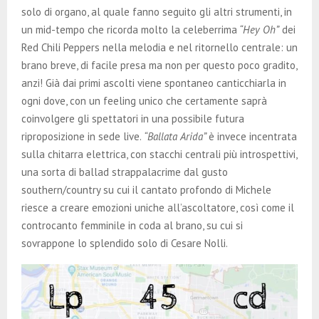
solo di organo, al quale fanno seguito gli altri strumenti, in
un mid-tempo che ricorda molto la celeberrima
“Hey Oh”
dei
Red Chili Peppers nella melodia e nel ritornello centrale: un
brano breve, di facile presa ma non per questo poco gradito,
anzi! Già dai primi ascolti viene spontaneo canticchiarla in
ogni dove, con un feeling unico che certamente saprà
coinvolgere gli spettatori in una possibile futura
riproposizione in sede live.
“Ballata Arida”
è invece incentrata
sulla chitarra elettrica, con stacchi centrali più introspettivi,
una sorta di ballad strappalacrime dal gusto
southern/country su cui il cantato profondo di Michele
riesce a creare emozioni uniche all’ascoltatore, così come il
controcanto femminile in coda al brano, su cui si
sovrappone lo splendido solo di Cesare Nolli.