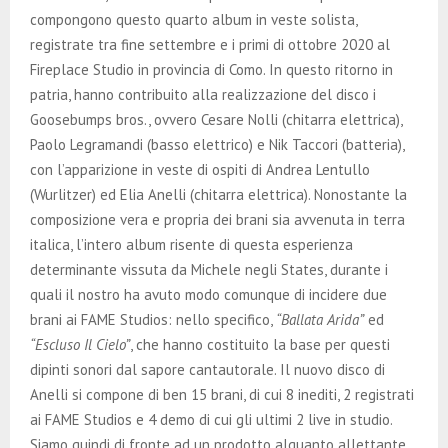
compongono questo quarto album in veste solista,
registrate tra fine settembre e i primi di ottobre 2020 al
Fireplace Studio in provincia di Como. In questo ritorno in
patria, hanno contribuito alla realizzazione del disco i
Goosebumps bros., ovvero Cesare Nolli (chitarra elettrica),
Paolo Legramandi (basso elettrico) e Nik Taccori (batteria),
con l’apparizione in veste di ospiti di Andrea Lentullo
(Wurlitzer) ed Elia Anelli (chitarra elettrica). Nonostante la
composizione vera e propria dei brani sia avvenuta in terra
italica, l’intero album risente di questa esperienza
determinante vissuta da Michele negli States, durante i
quali il nostro ha avuto modo comunque di incidere due
brani ai FAME Studios: nello specifico,
“Ballata Arida”
ed
“Escluso Il Cielo”
, che hanno costituito la base per questi
dipinti sonori dal sapore cantautorale. Il nuovo disco di
Anelli si compone di ben 15 brani, di cui 8 inediti, 2 registrati
ai FAME Studios e 4 demo di cui gli ultimi 2 live in studio.
Siamo quindi di fronte ad un prodotto alquanto allettante,