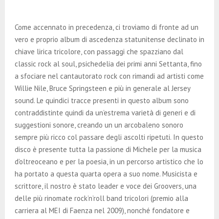
Come accennato in precedenza, ci troviamo di fronte ad un
vero e proprio album di ascedenza statunitense declinato in
chiave lirica tricolore, con passaggi che spazziano dal
classic rock al soul, psichedelia dei primi anni Settanta, fino
a sfociare nel cantautorato rock con rimandi ad artisti come
Willie Nile, Bruce Springsteen e più in generale al Jersey
sound. Le quindici tracce presenti in questo album sono
contraddistinte quindi da un’estrema varietà di generi e di
suggestioni sonore, creando un un arcobaleno sonoro
sempre più ricco col passare degli ascolti ripetuti. In questo
disco è presente tutta la passione di Michele per la musica
d’oltreoceano e per la poesia, in un percorso artistico che lo
ha portato a questa quarta opera a suo nome. Musicista e
scrittore, il nostro è stato leader e voce dei Groovers, una
delle più rinomate rock’n’roll band tricolori (premio alla
carriera al MEI di Faenza nel 2009), nonché fondatore e