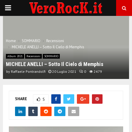
P
R
I
Home
SOMMARIO
Recensioni
MICHELE ANELLI – Sotto Il Cielo di Memphis
M
Album 2021
Recensioni
SOMMARIO
MICHELE ANELLI – Sotto Il Cielo di Memphis
A
by
Raffaele Pontrandolfi
20 Luglio 2021
0
2479
R
SHARE
5
Y
M