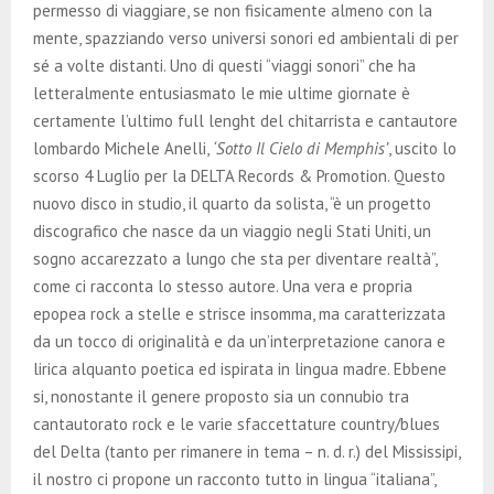
permesso di viaggiare, se non fisicamente almeno con la
mente, spazziando verso universi sonori ed ambientali di per
sé a volte distanti. Uno di questi “viaggi sonori” che ha
letteralmente entusiasmato le mie ultime giornate è
certamente l’ultimo full lenght del chitarrista e cantautore
lombardo Michele Anelli,
‘Sotto Il Cielo di Memphis’
, uscito lo
scorso 4 Luglio per la DELTA Records & Promotion. Questo
nuovo disco in studio, il quarto da solista, “è un progetto
discografico che nasce da un viaggio negli Stati Uniti, un
sogno accarezzato a lungo che sta per diventare realtà”,
come ci racconta lo stesso autore. Una vera e propria
epopea rock a stelle e strisce insomma, ma caratterizzata
da un tocco di originalità e da un’interpretazione canora e
lirica alquanto poetica ed ispirata in lingua madre. Ebbene
si, nonostante il genere proposto sia un connubio tra
cantautorato rock e le varie sfaccettature country/blues
del Delta (tanto per rimanere in tema – n. d. r.) del Mississipi,
il nostro ci propone un racconto tutto in lingua “italiana”,