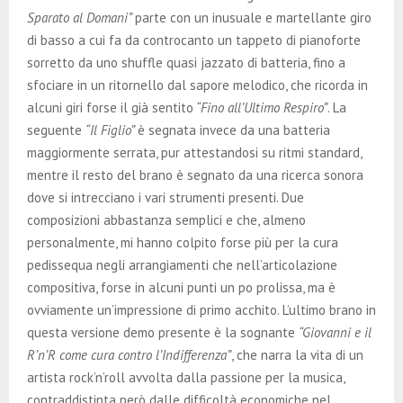
Sparato al Domani”
parte con un inusuale e martellante giro
di basso a cui fa da controcanto un tappeto di pianoforte
sorretto da uno shuffle quasi jazzato di batteria, fino a
sfociare in un ritornello dal sapore melodico, che ricorda in
alcuni giri forse il già sentito
“Fino all’Ultimo Respiro”
. La
seguente
“Il Figlio”
è segnata invece da una batteria
maggiormente serrata, pur attestandosi su ritmi standard,
mentre il resto del brano è segnato da una ricerca sonora
dove si intrecciano i vari strumenti presenti. Due
composizioni abbastanza semplici e che, almeno
personalmente, mi hanno colpito forse più per la cura
pedissequa negli arrangiamenti che nell’articolazione
compositiva, forse in alcuni punti un po prolissa, ma è
ovviamente un’impressione di primo acchito. L’ultimo brano in
questa versione demo presente è la sognante
“Giovanni e il
R’n’R come cura contro l’Indifferenza”
, che narra la vita di un
artista rock’n’roll avvolta dalla passione per la musica,
contraddistinta però dalle difficoltà economiche nel