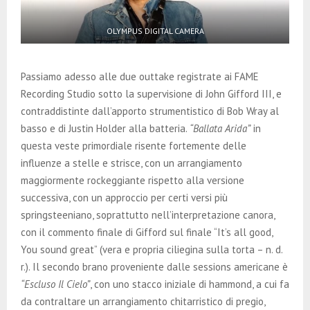
OLYMPUS DIGITAL CAMERA
Passiamo adesso alle due outtake registrate ai FAME
Recording Studio sotto la supervisione di John Gifford III, e
contraddistinte dall’apporto strumentistico di Bob Wray al
basso e di Justin Holder alla batteria.
“Ballata Arida”
in
questa veste primordiale risente fortemente delle
influenze a stelle e strisce, con un arrangiamento
maggiormente rockeggiante rispetto alla versione
successiva, con un approccio per certi versi più
springsteeniano, soprattutto nell’interpretazione canora,
con il commento finale di Gifford sul finale “It’s all good,
You sound great” (vera e propria ciliegina sulla torta – n. d.
r.). Il secondo brano proveniente dalle sessions americane è
“Escluso Il Cielo”
, con uno stacco iniziale di hammond, a cui fa
da contraltare un arrangiamento chitarristico di pregio,