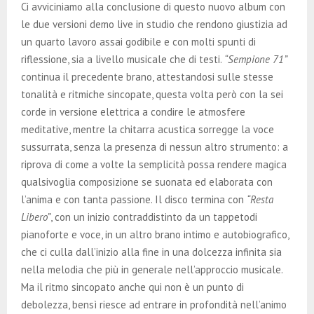
Ci avviciniamo alla conclusione di questo nuovo album con
le due versioni demo live in studio che rendono giustizia ad
un quarto lavoro assai godibile e con molti spunti di
riflessione, sia a livello musicale che di testi.
“Sempione 71”
continua il precedente brano, attestandosi sulle stesse
tonalità e ritmiche sincopate, questa volta però con la sei
corde in versione elettrica a condire le atmosfere
meditative, mentre la chitarra acustica sorregge la voce
sussurrata, senza la presenza di nessun altro strumento: a
riprova di come a volte la semplicità possa rendere magica
qualsivoglia composizione se suonata ed elaborata con
l’anima e con tanta passione. Il disco termina con
“Resta
Libero”
, con un inizio contraddistinto da un tappetodi
pianoforte e voce, in un altro brano intimo e autobiografico,
che ci culla dall’inizio alla fine in una dolcezza infinita sia
nella melodia che più in generale nell’approccio musicale.
Ma il ritmo sincopato anche qui non è un punto di
debolezza, bensì riesce ad entrare in profondità nell’animo