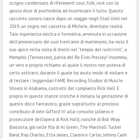
scrigno condensato di riferimenti soul, folk, rock con la
giusta dose di psichedelia ad incorniciare il tutto. Questo
racconto sonoro nasce dopo un viaggio negli Stati Uniti nel
2019, un sogno nel cassetto di Michele, diventato realtà.
Tale esperienza mistica e formativa, avvenuta in occasione
dell’anniversario dei suoi trent’anni di matrimonio, ha visto il
suo apice nella visita di Anelli nel “tempio del rock’n’roll”, a
Memphis (Tennessee), patria del Re Elvis Presley! Insomma,
un vero e proprio richiamo al quale il nostro non poteva di
certo sottrarsi, durante il quale ha avuto modo di visitare e
di testare i leggendari FAME Recording Studios di Muscle
Shoals in Alabama, costruito dal compianto Rick Hall. E
proprio in queste stanze storiche è iniziata la gestazione di
questo disco fantastico, grazie soprattutto al prezioso
contributo di John Gifford III alla consolle (allievo e
prosecutore dell’opera di Rick Hall), nonché di Bob Wray
(bassista, già nelle fila di Al Green, The Marshall Tucker
Band, Ray Charles, Etta James, Clarence Carter, Johnny Cash