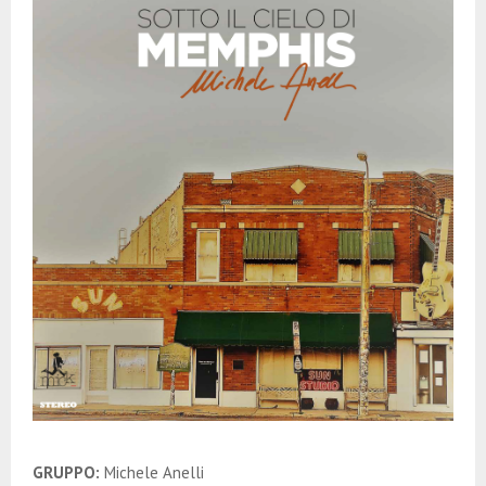
E
N
U
GRUPPO:
Michele Anelli