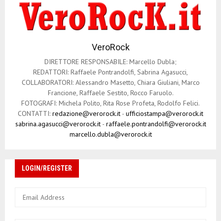
VeroRock
DIRETTORE RESPONSABILE: Marcello Dubla;
REDATTORI: Raffaele Pontrandolfi, Sabrina Agasucci,
COLLABORATORI: Alessandro Masetto, Chiara Giuliani, Marco
Francione, Raffaele Sestito, Rocco Faruolo.
FOTOGRAFI: Michela Polito, Rita Rose Profeta, Rodolfo Felici.
CONTATTI:
redazione@verorock.it
-
ufficiostampa@verorock.it
sabrina.agasucci@verorock.it
-
raffaele.pontrandolfi@verorock.it
marcello.dubla@verorock.it
LOGIN/REGISTER