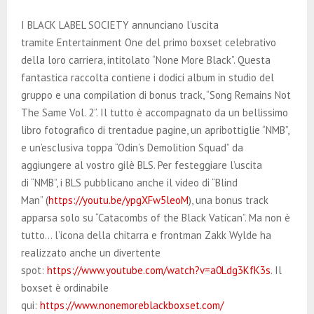
E
I BLACK LABEL SOCIETY annunciano l’uscita
N
tramite Entertainment One del primo boxset celebrativo
della loro carriera, intitolato “None More Black”. Questa
fantastica raccolta contiene i dodici album in studio del
U
gruppo e una compilation di bonus track, “Song Remains Not
The Same Vol. 2”. Il tutto è accompagnato da un bellissimo
libro fotografico di trentadue pagine, un apribottiglie “NMB”,
e un’esclusiva toppa “Odin’s Demolition Squad” da
aggiungere al vostro gilè BLS. Per festeggiare l’uscita
di “NMB”, i BLS pubblicano anche il video di “Blind
Man” (
https://youtu.be/ypgXFw5leoM
), una bonus track
apparsa solo su “Catacombs of the Black Vatican”. Ma non è
tutto… l’icona della chitarra e frontman Zakk Wylde ha
realizzato anche un divertente
spot:
https://www.youtube.com/watch?v=a0Ldg3KfK3s
. Il
boxset è ordinabile
qui:
https://www.nonemoreblackboxset.com/