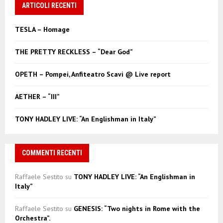
c
ARTICOLI RECENTI
E
h
f
A
TESLA – Homage
o
r
R
THE PRETTY RECKLESS – “Dear God”
:
C
OPETH – Pompei, Anfiteatro Scavi @ Live report
H
AETHER – “III”
TONY HADLEY LIVE: “An Englishman in Italy”
COMMENTI RECENTI
Raffaele Sestito
su
TONY HADLEY LIVE: “An Englishman in
Italy”
Raffaele Sestito
su
GENESIS: “Two nights in Rome with the
Orchestra”.