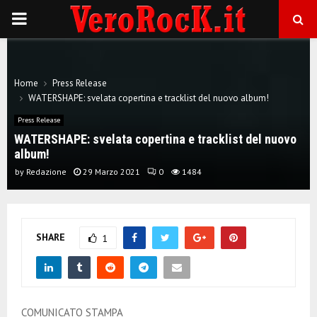
P
R
Home
Press Release
I
WATERSHAPE: svelata copertina e tracklist del nuovo album!
Press Release
M
WATERSHAPE: svelata copertina e tracklist del nuovo
album!
A
by
Redazione
29 Marzo 2021
0
1484
R
SHARE
1
Y
M
COMUNICATO STAMPA