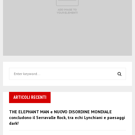
S
e
a
S
r
c
ARTICOLI RECENTI
E
h
f
A
THE ELEPHANT MAN e NUOVO DISORDINE MONDIALE
o
concludono il Serravalle Rock, tra echi Lynchiani e paesaggi
r
R
dark!
:
C