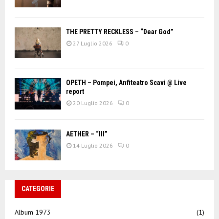
THE PRETTY RECKLESS – “Dear God”
27 Luglio 2026
0
OPETH – Pompei, Anfiteatro Scavi @ Live
report
20 Luglio 2026
0
AETHER – “III”
14 Luglio 2026
0
CATEGORIE
Album 1973
(1)