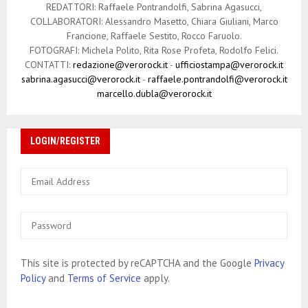
REDATTORI: Raffaele Pontrandolfi, Sabrina Agasucci,
COLLABORATORI: Alessandro Masetto, Chiara Giuliani, Marco
Francione, Raffaele Sestito, Rocco Faruolo.
FOTOGRAFI: Michela Polito, Rita Rose Profeta, Rodolfo Felici.
CONTATTI:
redazione@verorock.it
-
ufficiostampa@verorock.it
sabrina.agasucci@verorock.it
-
raffaele.pontrandolfi@verorock.it
marcello.dubla@verorock.it
LOGIN/REGISTER
This site is protected by reCAPTCHA and the Google
Privacy
Policy
and
Terms of Service
apply.