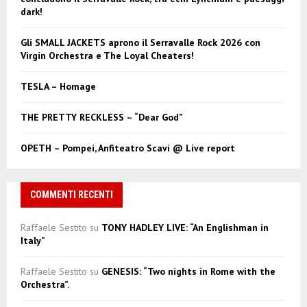
r
R
dark!
:
C
Gli SMALL JACKETS aprono il Serravalle Rock 2026 con
Virgin Orchestra e The Loyal Cheaters!
H
TESLA – Homage
THE PRETTY RECKLESS – “Dear God”
OPETH – Pompei, Anfiteatro Scavi @ Live report
COMMENTI RECENTI
Raffaele Sestito
su
TONY HADLEY LIVE: “An Englishman in
Italy”
Raffaele Sestito
su
GENESIS: “Two nights in Rome with the
Orchestra”.