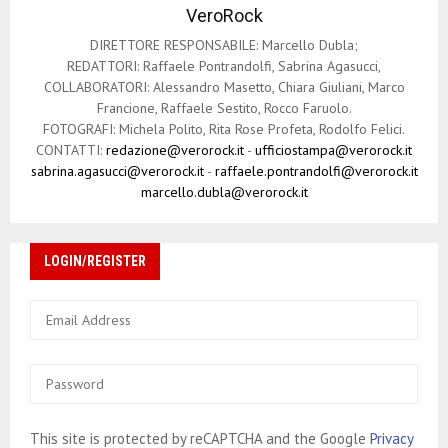
VeroRock
DIRETTORE RESPONSABILE: Marcello Dubla;
REDATTORI: Raffaele Pontrandolfi, Sabrina Agasucci,
COLLABORATORI: Alessandro Masetto, Chiara Giuliani, Marco
Francione, Raffaele Sestito, Rocco Faruolo.
FOTOGRAFI: Michela Polito, Rita Rose Profeta, Rodolfo Felici.
CONTATTI:
redazione@verorock.it
-
ufficiostampa@verorock.it
sabrina.agasucci@verorock.it
-
raffaele.pontrandolfi@verorock.it
marcello.dubla@verorock.it
LOGIN/REGISTER
This site is protected by reCAPTCHA and the Google
Privacy