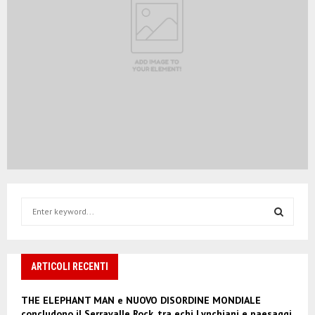
S
e
a
S
r
c
ARTICOLI RECENTI
E
h
f
A
THE ELEPHANT MAN e NUOVO DISORDINE MONDIALE
o
concludono il Serravalle Rock, tra echi Lynchiani e paesaggi