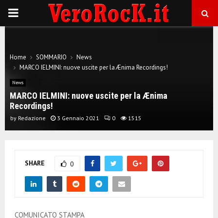
P
R
Home
SOMMARIO
News
I
MARCO IELMINI: nuove uscite per la Ænima Recordings!
News
M
MARCO IELMINI: nuove uscite per la Ænima
Recordings!
A
by
Redazione
3 Gennaio 2021
0
1515
R
SHARE
0
Y
M
COMUNICATO STAMPA