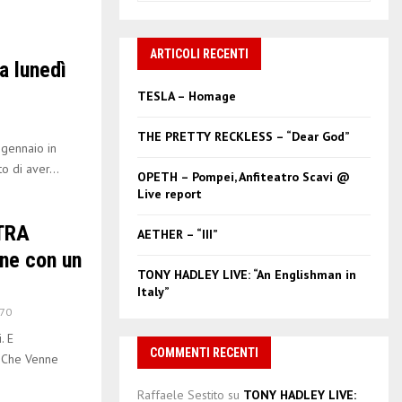
a
S
r
c
ARTICOLI RECENTI
E
a lunedì
h
f
A
TESLA – Homage
o
r
R
THE PRETTY RECKLESS – “Dear God”
:
gennaio in
C
o di aver...
OPETH – Pompei, Anfiteatro Scavi @
Live report
H
LTRA
AETHER – “III”
ine con un
TONY HADLEY LIVE: “An Englishman in
Italy”
70
. E
COMMENTI RECENTI
e Che Venne
Raffaele Sestito
su
TONY HADLEY LIVE: