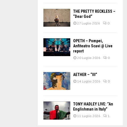
THE PRETTY RECKLESS –
“Dear God”
27 Luglio 2026
0
OPETH – Pompei,
Anfiteatro Scavi @ Live
report
20 Luglio 2026
0
AETHER – “III”
14 Luglio 2026
0
TONY HADLEY LIVE: “An
Englishman in Italy”
11 Luglio 2026
1