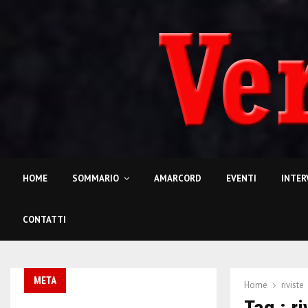
HOME
SOMMARIO
AMARCORD
EVENTI
INTER
CONTATTI
META
Home
riviste
Tag : ri