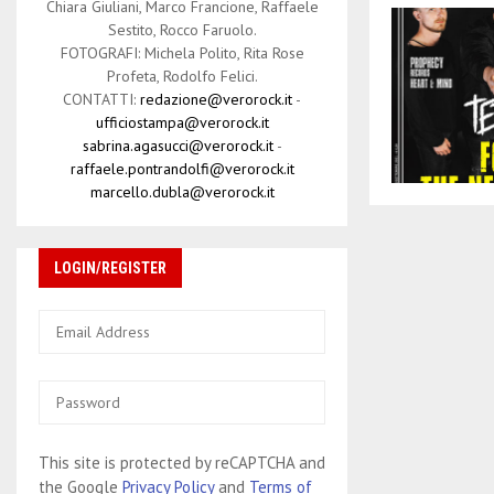
Chiara Giuliani, Marco Francione, Raffaele
Sestito, Rocco Faruolo.
FOTOGRAFI: Michela Polito, Rita Rose
Profeta, Rodolfo Felici.
CONTATTI:
redazione@verorock.it
-
ufficiostampa@verorock.it
sabrina.agasucci@verorock.it
-
raffaele.pontrandolfi@verorock.it
marcello.dubla@verorock.it
LOGIN/REGISTER
This site is protected by reCAPTCHA and
the Google
Privacy Policy
and
Terms of