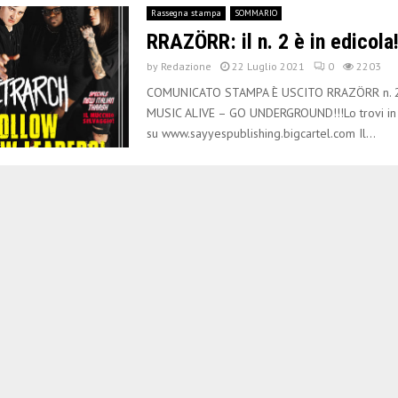
Rassegna stampa
SOMMARIO
RRAZÖRR: il n. 2 è in edicola
by
Redazione
22 Luglio 2021
0
2203
COMUNICATO STAMPA È USCITO RRAZÖRR n. 
MUSIC ALIVE – GO UNDERGROUND!!!Lo trovi in 
su www.sayyespublishing.bigcartel.com Il...