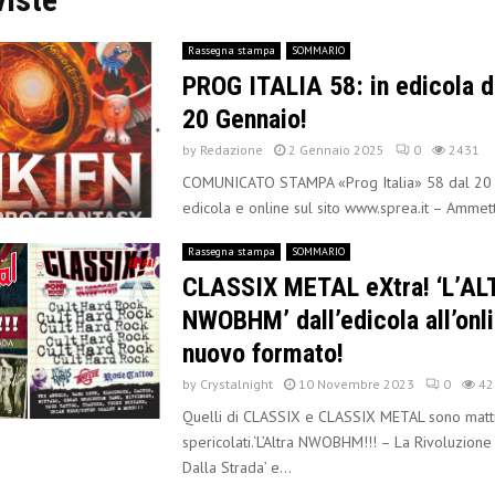
Rassegna stampa
SOMMARIO
PROG ITALIA 58: in edicola d
20 Gennaio!
by
Redazione
2 Gennaio 2025
0
2431
COMUNICATO STAMPA «Prog Italia» 58 dal 20 
edicola e online sul sito www.sprea.it – Ammett
Rassegna stampa
SOMMARIO
CLASSIX METAL eXtra! ‘L’A
NWOBHM’ dall’edicola all’onl
nuovo formato!
by
Crystalnight
10 Novembre 2023
0
42
Quelli di CLASSIX e CLASSIX METAL sono matti
spericolati.‘L’Altra NWOBHM!!! – La Rivoluzion
Dalla Strada’ e...