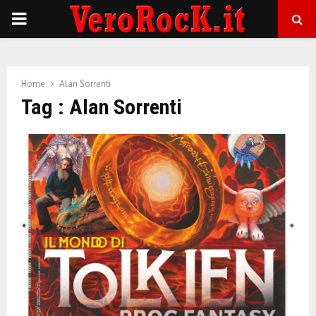
P
R
Home
Alan Sorrenti
I
Tag : Alan Sorrenti
M
A
R
Y
M