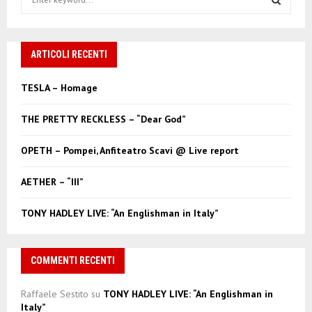
e
a
S
r
c
ARTICOLI RECENTI
E
h
f
A
TESLA – Homage
o
r
R
THE PRETTY RECKLESS – “Dear God”
:
C
OPETH – Pompei, Anfiteatro Scavi @ Live report
H
AETHER – “III”
TONY HADLEY LIVE: “An Englishman in Italy”
COMMENTI RECENTI
Raffaele Sestito
su
TONY HADLEY LIVE: “An Englishman in
Italy”