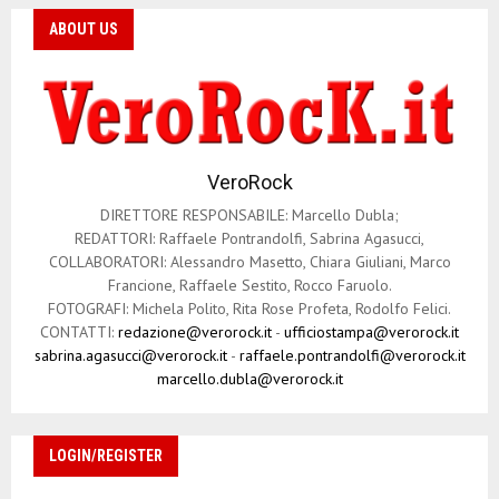
ABOUT US
VeroRock
DIRETTORE RESPONSABILE: Marcello Dubla;
REDATTORI: Raffaele Pontrandolfi, Sabrina Agasucci,
COLLABORATORI: Alessandro Masetto, Chiara Giuliani, Marco
Francione, Raffaele Sestito, Rocco Faruolo.
FOTOGRAFI: Michela Polito, Rita Rose Profeta, Rodolfo Felici.
CONTATTI:
redazione@verorock.it
-
ufficiostampa@verorock.it
sabrina.agasucci@verorock.it
-
raffaele.pontrandolfi@verorock.it
marcello.dubla@verorock.it
LOGIN/REGISTER