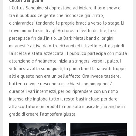
Cultus Sanguine
I Cultus Sanguine si apprestano ad iniziare il loro show e
tra il pubblico c’è gente che riconosce già l’intro,
dichiarandosi tendendo le proprie braccia verso lo stage. Li
trovo mooolto simili agli Arcturus a livello di stile, lo si
percepisce fin dall’inizio. La Dark Metal band di origini
milanesi è attiva da oltre 30 anni ed il livello è alto, quindi
la scelta è stata azzeccata. Il pubblico partecipa con molta
attenzione e finalmente inizia a stringersi verso il palco. I
volumi stavolta sono giusti, la prima band li ha avuti troppo
alti e questo non era un bell’effetto. Ora invece tastiere,
batteria e voce riescono a mischiarsi con omogeneità
durante i vari intermezzi, per poi riprendere con un ritmo
intenso che ingloba tutto il resto, basi incluse, per dare
all’ascoltatore un prodotto non solo musicale, ma anche in
grado di creare l’atmosfera giusta.