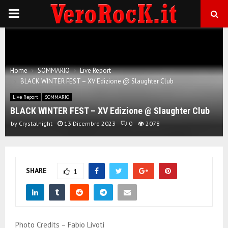
P
R
I
Home
SOMMARIO
Live Report
BLACK WINTER FEST – XV Edizione @ Slaughter Club
M
Live Report
SOMMARIO
BLACK WINTER FEST – XV Edizione @ Slaughter Club
A
by
Crystalnight
13 Dicembre 2023
0
2078
R
SHARE
1
Y
M
Photo Credits – Fabio Livoti