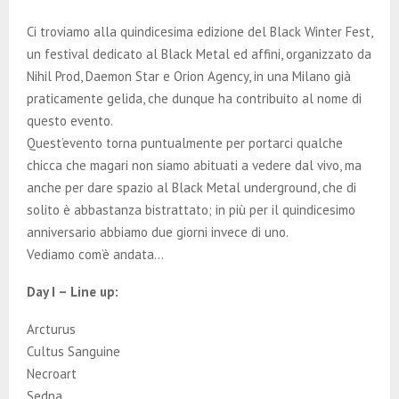
E
Ci troviamo alla quindicesima edizione del Black Winter Fest,
N
un festival dedicato al Black Metal ed affini, organizzato da
Nihil Prod, Daemon Star e Orion Agency, in una Milano già
praticamente gelida, che dunque ha contribuito al nome di
U
questo evento.
Quest’evento torna puntualmente per portarci qualche
chicca che magari non siamo abituati a vedere dal vivo, ma
anche per dare spazio al Black Metal underground, che di
solito è abbastanza bistrattato; in più per il quindicesimo
anniversario abbiamo due giorni invece di uno.
Vediamo com’è andata…
Day I – Line up:
Arcturus
Cultus Sanguine
Necroart
Sedna