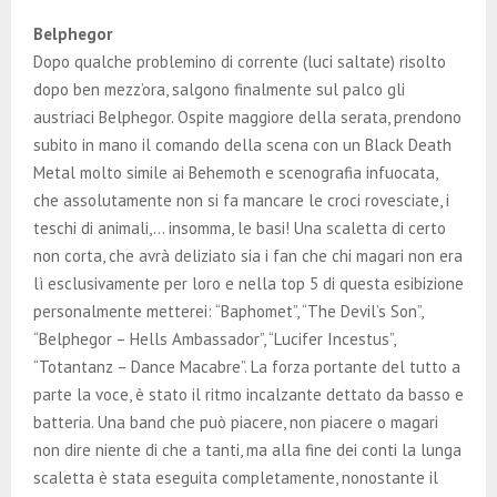
Belphegor
Dopo qualche problemino di corrente (luci saltate) risolto
dopo ben mezz’ora, salgono finalmente sul palco gli
austriaci Belphegor. Ospite maggiore della serata, prendono
subito in mano il comando della scena con un Black Death
Metal molto simile ai Behemoth e scenografia infuocata,
che assolutamente non si fa mancare le croci rovesciate, i
teschi di animali,… insomma, le basi! Una scaletta di certo
non corta, che avrà deliziato sia i fan che chi magari non era
lì esclusivamente per loro e nella top 5 di questa esibizione
personalmente metterei: “Baphomet”, “The Devil’s Son”,
“Belphegor – Hells Ambassador”, “Lucifer Incestus”,
“Totantanz – Dance Macabre”. La forza portante del tutto a
parte la voce, è stato il ritmo incalzante dettato da basso e
batteria. Una band che può piacere, non piacere o magari
non dire niente di che a tanti, ma alla fine dei conti la lunga
scaletta è stata eseguita completamente, nonostante il