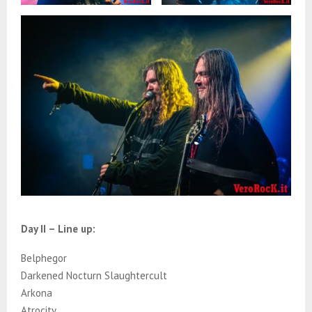
Day II – Line up:
Belphegor
Darkened Nocturn Slaughtercult
Arkona
Atrocity