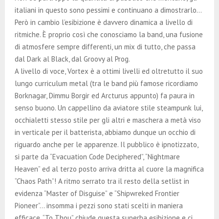
italiani in questo sono pessimi e continuano a dimostrarlo…
Però in cambio l’esibizione è davvero dinamica a livello di
ritmiche. È proprio così che conosciamo la band, una fusione
di atmosfere sempre differenti, un mix di tutto, che passa
dal Dark al Black, dal Groovy al Prog.
A livello di voce, Vortex è a ottimi livelli ed oltretutto il suo
lungo curriculum metal (tra le band più famose ricordiamo
Borknagar, Dimmu Borgir ed Arcturus appunto) fa paura in
senso buono. Un cappellino da aviatore stile steampunk lui,
occhialetti stesso stile per gli altri e maschera a metà viso
in verticale per il batterista, abbiamo dunque un occhio di
riguardo anche per le apparenze. Il pubblico è ipnotizzato,
si parte da “Evacuation Code Deciphered”, “Nightmare
Heaven” ed al terzo posto arriva dritta al cuore la magnifica
“Chaos Path”! A ritmo serrato tra il resto della setlist in
evidenza “Master of Disguise” e “Shipwreked Frontier
Pioneer”… insomma i pezzi sono stati scelti in maniera
efficace. “To Thou” chiude questa superba esibizione e ci