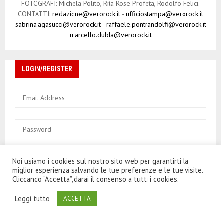
FOTOGRAFI: Michela Polito, Rita Rose Profeta, Rodolfo Felici.
CONTATTI:
redazione@verorock.it
-
ufficiostampa@verorock.it
sabrina.agasucci@verorock.it
-
raffaele.pontrandolfi@verorock.it
marcello.dubla@verorock.it
LOGIN/REGISTER
This site is protected by reCAPTCHA and the Google
Privacy
Noi usiamo i cookies sul nostro sito web per garantirti la
Policy
and
Terms of Service
apply.
miglior esperienza salvando le tue preferenze e le tue visite.
Cliccando “Accetta”, darai il consenso a tutti i cookies.
Keep me signed in until I sign out
Leggi tutto
ACCETTA