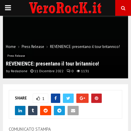
P
R
I
Home
Press Release
REVENIENCE: presentano il tour britannico!
M
Press Release
REVENIENCE: presentano il tour britannico!
A
by
Redazione
11 Dicembre 2022
0
1131
R
SHARE
1
Y
M
COMUNICATO STAMPA