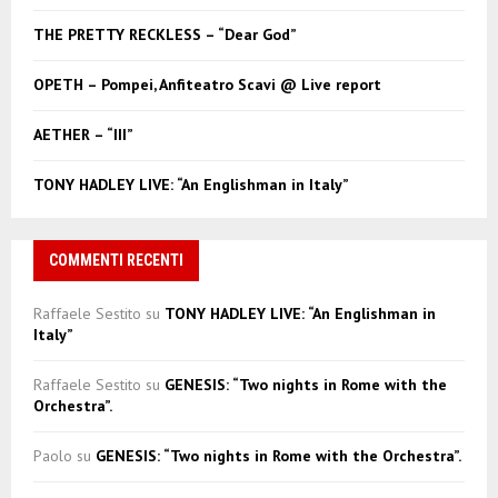
r
R
THE PRETTY RECKLESS – “Dear God”
:
C
OPETH – Pompei, Anfiteatro Scavi @ Live report
H
AETHER – “III”
TONY HADLEY LIVE: “An Englishman in Italy”
COMMENTI RECENTI
Raffaele Sestito
su
TONY HADLEY LIVE: “An Englishman in
Italy”
Raffaele Sestito
su
GENESIS: “Two nights in Rome with the
Orchestra”.
Paolo
su
GENESIS: “Two nights in Rome with the Orchestra”.