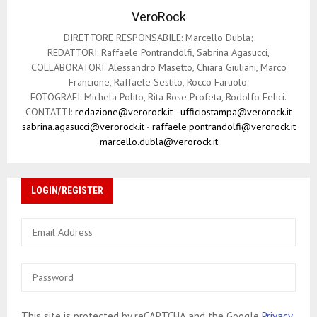
VeroRock
DIRETTORE RESPONSABILE: Marcello Dubla;
REDATTORI: Raffaele Pontrandolfi, Sabrina Agasucci,
COLLABORATORI: Alessandro Masetto, Chiara Giuliani, Marco
Francione, Raffaele Sestito, Rocco Faruolo.
FOTOGRAFI: Michela Polito, Rita Rose Profeta, Rodolfo Felici.
CONTATTI:
redazione@verorock.it
-
ufficiostampa@verorock.it
sabrina.agasucci@verorock.it
-
raffaele.pontrandolfi@verorock.it
marcello.dubla@verorock.it
LOGIN/REGISTER
This site is protected by reCAPTCHA and the Google
Privacy