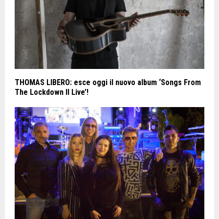
THOMAS LIBERO: esce oggi il nuovo album ‘Songs From
The Lockdown II Live’!