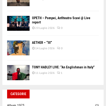
OPETH – Pompei, Anfiteatro Scavi @ Live
report
20 Luglio 2026
0
AETHER – “III”
14 Luglio 2026
0
TONY HADLEY LIVE: “An Englishman in Italy”
11 Luglio 2026
1
CATEGORIE
Album 1973
(1)