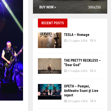
RECENT POSTS
TESLA – Homage
27 Luglio 2026
0
THE PRETTY RECKLESS –
“Dear God”
27 Luglio 2026
0
OPETH – Pompei,
Anfiteatro Scavi @ Live
report
20 Luglio 2026
0