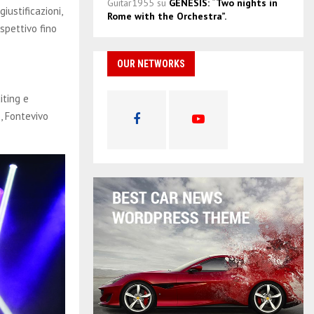
Guitar1955
su
GENESIS: “Two nights in
iustificazioni,
Rome with the Orchestra”.
ospettivo fino
OUR NETWORKS
iting e
, Fontevivo