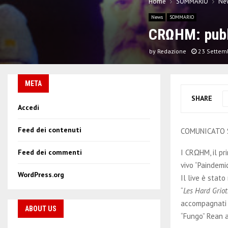
Home
SOMMARIO
Ne
News
SOMMARIO
CRΩHM: pubbl
by
Redazione
23 Settem
META
SHARE
Accedi
Feed dei contenuti
COMUNICATO
I CRΩHM, il pr
Feed dei commenti
vivo “Paindemi
WordPress.org
Il live è stat
“
Les Hard Griot
accompagnati da
ABOUT US
“Fungo” Rean 