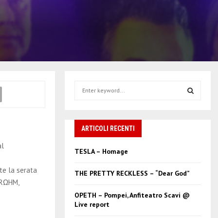
S
e
a
S
r
c
ARTICOLI RECENTI
E
h
al
f
A
TESLA – Homage
o
r
R
nte la serata
THE PRETTY RECKLESS – “Dear God”
:
 CRΩHM,
C
OPETH – Pompei, Anfiteatro Scavi @
Live report
H