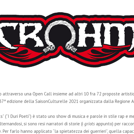
to attraverso una Open Call insieme ad altri 10 fra 72 proposte artisti
a 37ª edizione della SaisonCulturelle 2021 organizzata dalla Regione
s” (“I Duri Poeti”) è stato uno show di musica e parole in stile rap e me
lternandosi, si sono resi narratori di storie (i
griots
appunto) per raccon
 Per farlo hanno applicato “la spietatezza dei guerrieri”, quella capac