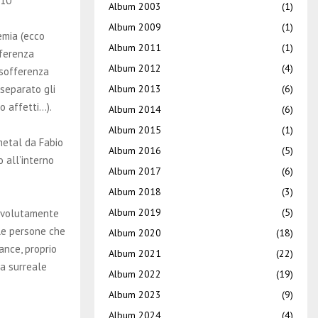
, 10
Album 2003
(1)
Album 2009
(1)
emia (ecco
Album 2011
(1)
fferenza
Album 2012
(4)
 sofferenza
Album 2013
(6)
 separato gli
no affetti…).
Album 2014
(6)
Album 2015
(1)
metal da Fabio
Album 2016
(5)
 all’interno
Album 2017
(6)
Album 2018
(3)
Album 2019
(5)
e volutamente
elle persone che
Album 2020
(18)
ance, proprio
Album 2021
(22)
za surreale
Album 2022
(19)
Album 2023
(9)
Album 2024
(4)