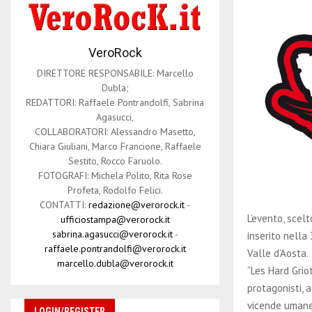
VeroRock
DIRETTORE RESPONSABILE: Marcello
Dubla;
REDATTORI: Raffaele Pontrandolfi, Sabrina
Agasucci,
COLLABORATORI: Alessandro Masetto,
Chiara Giuliani, Marco Francione, Raffaele
Sestito, Rocco Faruolo.
FOTOGRAFI: Michela Polito, Rita Rose
Profeta, Rodolfo Felici.
CONTATTI:
redazione@verorock.it
-
L’evento, scel
ufficiostampa@verorock.it
sabrina.agasucci@verorock.it
-
inserito nell
raffaele.pontrandolfi@verorock.it
Valle d’Aosta.
marcello.dubla@verorock.it
“Les Hard Griot
protagonisti, a
vicende umane.
LOGIN/REGISTER