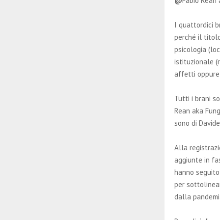
@
Fabio Rean 
I quattordici 
perché il titol
psicologia (lo
istituzionale 
affetti oppure
Tutti i brani 
Rean aka Fungo
sono di Davide
Alla registraz
aggiunte in fas
hanno seguito 
per sottolinea
dalla pandem