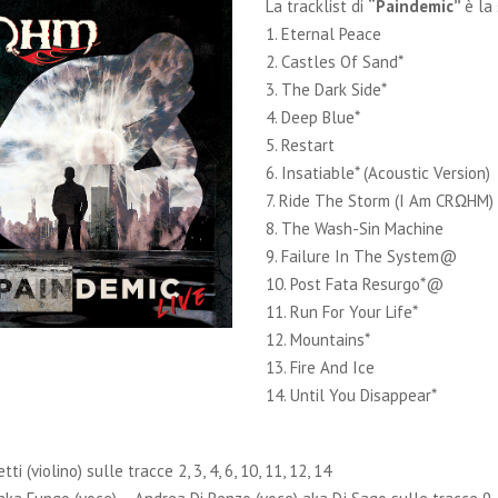
La tracklist di
“Paindemic”
è la
1. Eternal Peace
2. Castles Of Sand*
3. The Dark Side*
4. Deep Blue*
5. Restart
6. Insatiable* (Acoustic Version
7. Ride The Storm (I Am CRΩHM
8. The Wash-Sin Machine
9. Failure In The System@
10. Post Fata Resurgo*@
11. Run For Your Life*
12. Mountains*
13. Fire And Ice
14. Until You Disappear*
ti (violino) sulle tracce 2, 3, 4, 6, 10, 11, 12, 14