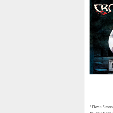
*
Flavia Simonet