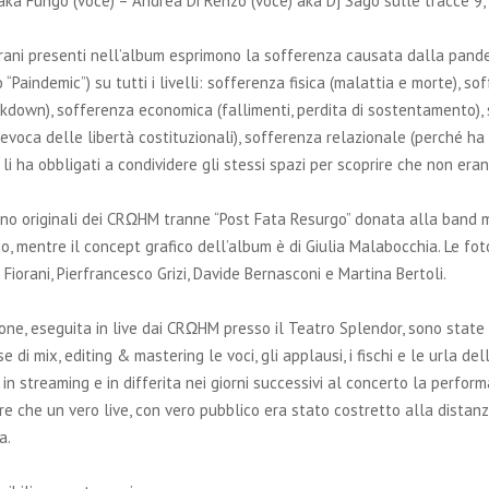
aka Fungo (voce) – Andrea Di Renzo (voce) aka Dj Sago sulle tracce 9
brani presenti nell’album esprimono la sofferenza causata dalla pand
o “Paindemic”) su tutti i livelli: sofferenza fisica (malattia e morte), so
ckdown), sofferenza economica (fallimenti, perdita di sostentamento),
(revoca delle libertà costituzionali), sofferenza relazionale (perché ha
 li ha obbligati a condividere gli stessi spazi per scoprire che non era
sono originali dei CRΩHM tranne “Post Fata Resurgo” donata alla band 
, mentre il concept grafico dell’album è di Giulia Malabocchia. Le foto
 Fiorani, Pierfrancesco Grizi, Davide Bernasconi e Martina Bertoli.
ione, eseguita in live dai CRΩHM presso il Teatro Splendor, sono stat
e di mix, editing & mastering le voci, gli applausi, i fischi e le urla d
in streaming e in differita nei giorni successivi al concerto la perform
re che un vero live, con vero pubblico era stato costretto alla distan
ia.