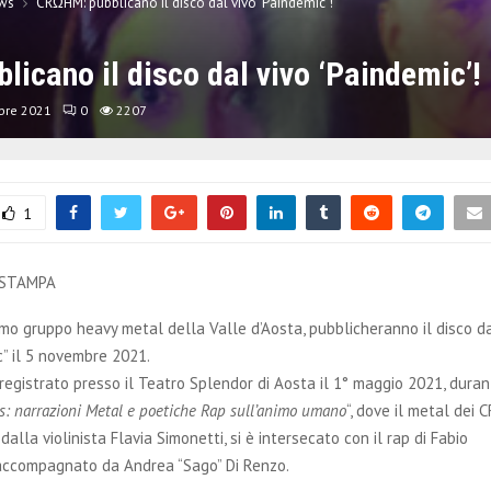
ws
CRΩHM: pubblicano il disco dal vivo ‘Paindemic’!
icano il disco dal vivo ‘Paindemic’!
bre 2021
0
2207
1
 STAMPA
imo gruppo heavy metal della Valle d’Aosta, pubblicheranno il disco d
c” il 5 novembre 2021.
o registrato presso il Teatro Splendor di Aosta il 1° maggio 2021, dura
s: narrazioni Metal e poetiche Rap sull’animo umano
“, dove il metal dei
lla violinista Flavia Simonetti, si è intersecato con il rap di Fabio
accompagnato da Andrea “Sago” Di Renzo.