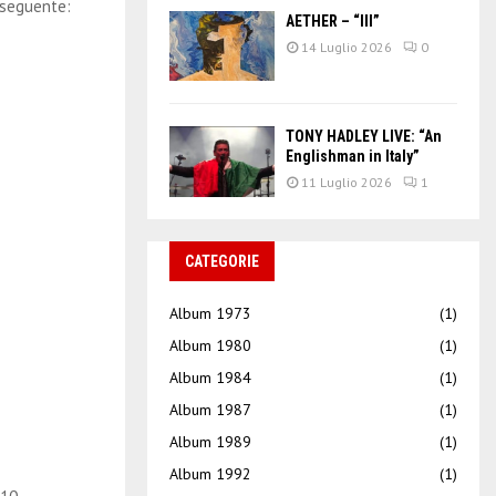
 seguente:
AETHER – “III”
14 Luglio 2026
0
TONY HADLEY LIVE: “An
Englishman in Italy”
)
11 Luglio 2026
1
)
CATEGORIE
Album 1973
(1)
Album 1980
(1)
Album 1984
(1)
Album 1987
(1)
Album 1989
(1)
Album 1992
(1)