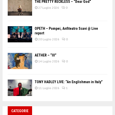
THE PRETTY RECKLESS – “Dear God”
27 Luglio 2026
0
OPETH – Pompei, Anfiteatro Scavi @ Live
report
20 Luglio 2026
0
AETHER – “III”
14 Luglio 2026
0
TONY HADLEY LIVE: “An Englishman in Italy”
11 Luglio 2026
1
CATEGORIE