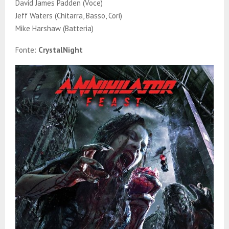
David James Padden (Voce)
Jeff Waters (Chitarra, Basso, Cori)
Mike Harshaw (Batteria)
Fonte:
CrystalNight