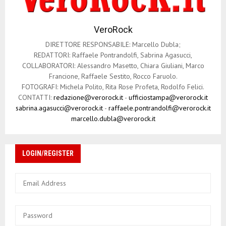
VeroRock
DIRETTORE RESPONSABILE: Marcello Dubla;
REDATTORI: Raffaele Pontrandolfi, Sabrina Agasucci,
COLLABORATORI: Alessandro Masetto, Chiara Giuliani, Marco
Francione, Raffaele Sestito, Rocco Faruolo.
FOTOGRAFI: Michela Polito, Rita Rose Profeta, Rodolfo Felici.
CONTATTI:
redazione@verorock.it
-
ufficiostampa@verorock.it
sabrina.agasucci@verorock.it
-
raffaele.pontrandolfi@verorock.it
marcello.dubla@verorock.it
LOGIN/REGISTER