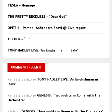
f
A
TESLA – Homage
o
r
R
THE PRETTY RECKLESS – “Dear God”
:
C
OPETH – Pompei, Anfiteatro Scavi @ Live report
H
AETHER – “III”
TONY HADLEY LIVE: “An Englishman in Italy”
COMMENTI RECENTI
Raffaele Sestito
su
TONY HADLEY LIVE: “An Englishman in
Italy”
Raffaele Sestito
su
GENESIS: “Two nights in Rome with the
Orchestra”.
Paolo
su
GENESIS: “Two nights in Rome with the Orchestra”.