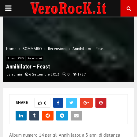
P
R
I
Home
SOMMARIO
Recensioni
Annihilator – Feast
M
Album 2013
Recensioni
Annihilator – Feast
A
by
admin
6 Settembre 2013
0
1727
R
SHARE
0
Y
M
Album numero 14 per gli Annihilator, a 3 anni di distanza