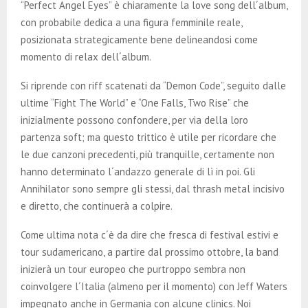
“Perfect Angel Eyes” è chiaramente la love song dell´album,
con probabile dedica a una figura femminile reale,
posizionata strategicamente bene delineandosi come
momento di relax dell´album.
Si riprende con riff scatenati da “Demon Code”, seguito dalle
ultime “Fight The World” e “One Falls, Two Rise” che
inizialmente possono confondere, per via della loro
partenza soft; ma questo trittico è utile per ricordare che
le due canzoni precedenti, più tranquille, certamente non
hanno determinato l´andazzo generale di lì in poi. Gli
Annihilator sono sempre gli stessi, dal thrash metal incisivo
e diretto, che continuerà a colpire.
Come ultima nota c´è da dire che fresca di festival estivi e
tour sudamericano, a partire dal prossimo ottobre, la band
inizierà un tour europeo che purtroppo sembra non
coinvolgere l´Italia (almeno per il momento) con Jeff Waters
impegnato anche in Germania con alcune clinics. Noi