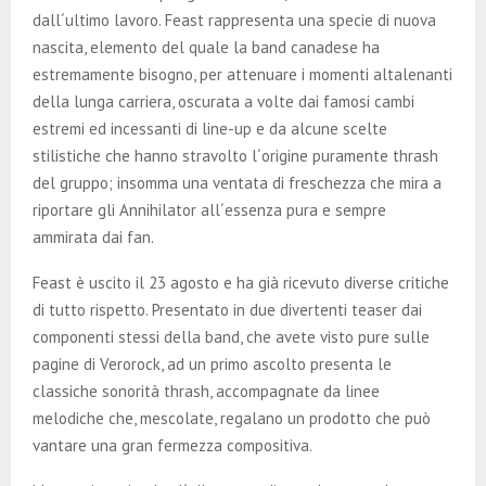
E
dall´ultimo lavoro. Feast rappresenta una specie di nuova
nascita, elemento del quale la band canadese ha
N
estremamente bisogno, per attenuare i momenti altalenanti
della lunga carriera, oscurata a volte dai famosi cambi
U
estremi ed incessanti di line-up e da alcune scelte
stilistiche che hanno stravolto l´origine puramente thrash
del gruppo; insomma una ventata di freschezza che mira a
riportare gli Annihilator all´essenza pura e sempre
ammirata dai fan.
Feast è uscito il 23 agosto e ha già ricevuto diverse critiche
di tutto rispetto. Presentato in due divertenti teaser dai
componenti stessi della band, che avete visto pure sulle
pagine di Verorock, ad un primo ascolto presenta le
classiche sonorità thrash, accompagnate da linee
melodiche che, mescolate, regalano un prodotto che può
vantare una gran fermezza compositiva.