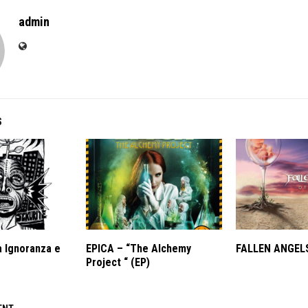
admin
S
 Ignoranza e
EPICA – “The Alchemy
FALLEN ANGELS
Project “ (EP)