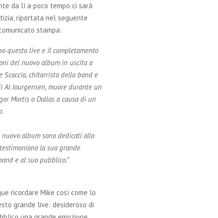
te da lì a poco tempo ci sarà
tizia, riportata nel seguente
comunicato stampa:
po questo live e il completamento
ioni del nuovo album in uscita a
 Scaccia, chitarrista della band e
i Al Jourgensen, muore durante un
gor Mortis a Dallas a causa di un
o.
l nuovo album sono dedicati alla
testimoniano la sua grande
band e al suo pubblico.”
ue ricordare Mike così come lo
sto grande live: desideroso di
ubblico una grande emozione