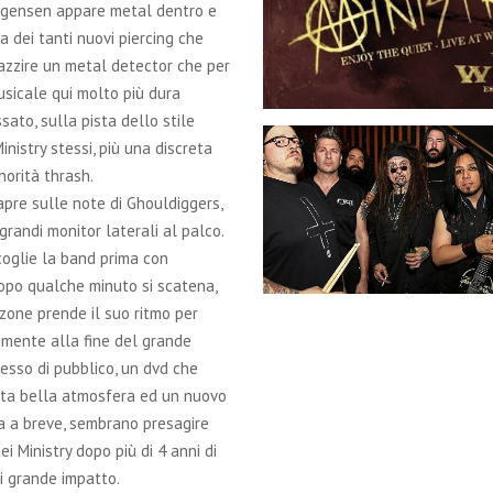
urgensen appare metal dentro e
via dei tanti nuovi piercing che
azzire un metal detector che per
usicale qui molto più dura
sato, sulla pista dello stile
inistry stessi, più una discreta
norità thrash.
 apre sulle note di Ghouldiggers,
grandi monitor laterali al palco.
coglie la band prima con
opo qualche minuto si scatena,
zone prende il suo ritmo per
amente alla fine del grande
esso di pubblico, un dvd che
ta bella atmosfera ed un nuovo
a a breve, sembrano presagire
dei Ministry dopo più di 4 anni di
di grande impatto.