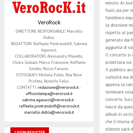
minuto. Al Jo
fuori, sia per 
farebbero imp
VeroRock
la direzione m
DIRETTORE RESPONSABILE: Marcello
rispetto al pas
Dubla;
generato dai M
REDATTORI: Raffaele Pontrandolfi, Sabrina
aggiunta di so
Agasucci,
Il concerto si
COLLABORATORI: Alessandro Masetto,
proiettata sui 
Chiara Giuliani, Marco Francione, Raffaele
Sestito, Rocco Faruolo.
Il pubblico ac
FOTOGRAFI: Michela Polito, Rita Rose
curiosità ma d
Profeta, Rodolfo Felici.
appena la can
CONTATTI:
redazione@verorock.it
-
terminare sol
ufficiostampa@verorock.it
concerto. Succ
sabrina.agasucci@verorock.it
-
raffaele.pontrandolfi@verorock.it
nasce da ques
marcello.dubla@verorock.it
album in uscit
che il ritorno 
silenzio sarà 
LOGIN/REGISTER