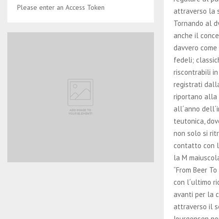
Please enter an Access Token
attraverso la 
Tornando al dv
anche il conce
davvero come c
fedeli; classi
riscontrabili i
registrati dall
riportano alla 
all´anno dell´
teutonica, dov
non solo si ri
contatto con l
la M maiuscol
“From Beer To 
con l´ultimo r
avanti per la 
attraverso il 
Jourgensen non