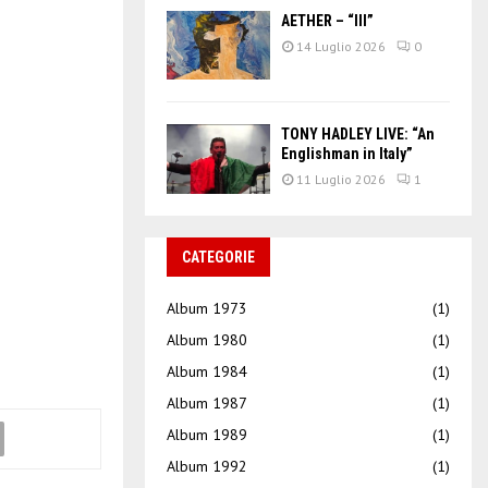
AETHER – “III”
14 Luglio 2026
0
TONY HADLEY LIVE: “An
Englishman in Italy”
11 Luglio 2026
1
CATEGORIE
Album 1973
(1)
Album 1980
(1)
Album 1984
(1)
Album 1987
(1)
Album 1989
(1)
Album 1992
(1)