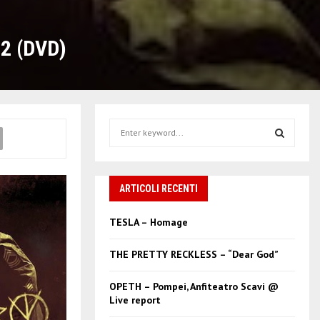
12 (DVD)
S
e
a
S
r
c
ARTICOLI RECENTI
E
h
f
A
TESLA – Homage
o
r
R
THE PRETTY RECKLESS – “Dear God”
:
C
OPETH – Pompei, Anfiteatro Scavi @
Live report
H