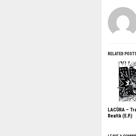
RELATED POST
LACÙRA – Tra
Realtà (E.P.)