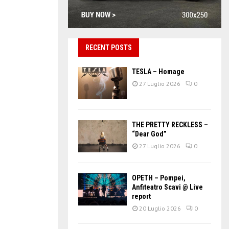
RECENT POSTS
TESLA – Homage
27 Luglio 2026
0
THE PRETTY RECKLESS –
“Dear God”
27 Luglio 2026
0
OPETH – Pompei,
Anfiteatro Scavi @ Live
report
20 Luglio 2026
0