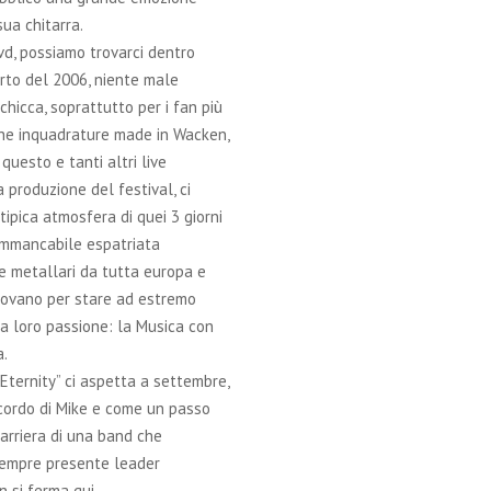
sua chitarra.
d, possiamo trovarci dentro
rto del 2006, niente male
hicca, soprattutto per i fan più
che inquadrature made in Wacken,
n questo e tanti altri live
a produzione del festival, ci
tipica atmosfera di quei 3 giorni
immancabile espatriata
e metallari da tutta europa e
trovano per stare ad estremo
a loro passione: la Musica con
a.
Eternity” ci aspetta a settembre,
icordo di Mike e come un passo
carriera di una band che
sempre presente leader
 si ferma qui.