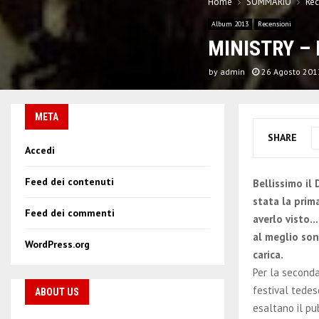
Home
SOMMARIO
Rec
Album 2013
Recensioni
MINISTRY – E
by
admin
26 Agosto 201
META
SHARE
Accedi
Feed dei contenuti
Bellissimo il
stata la pri
Feed dei commenti
averlo visto…
al meglio son
WordPress.org
carica.
Per la seconda
festival tedesc
ABOUT US
esaltano il pu