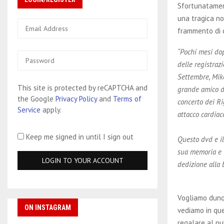
Sfortunatamen
una tragica no
frammento di 
“Pochi mesi do
delle registraz
Settembre, Mike
This site is protected by reCAPTCHA and
grande amico d
the Google
Privacy Policy
and
Terms of
concerto dei Ri
Service
apply.
attacco cardiac
Keep me signed in until I sign out
Questo dvd e i
sua memoria e 
dedizione alla 
Vogliamo dunq
ON INSTAGRAM
vediamo in que
regalare al p