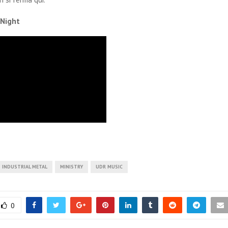
lNight
INDUSTRIAL METAL
MINISTRY
UDR MUSIC
0